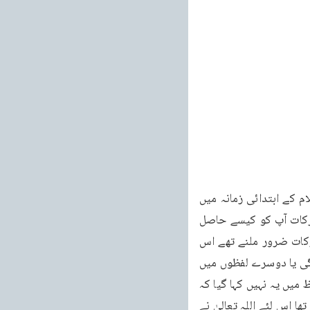
ہوئی تھی کیا اس وقت قرآن کریم کی تمام برکات آپ کو حاصل ہو گئی تھیں؟ یہ سورۃ تو اسلام کے ابتدائی زمانہ میں 
نازل ہوئی تھی اور اس وقت قرآن کریم ابھی پورے طور پر نازل ہی نہیں ہوا تھا۔پھر اس کی برکات آپ کو کیسے حاصل 
ہوگئیں۔اس کا جواب یہی دیا جائے گا کہ چونکہ یہ قطعی بات تھی اور آپ کو قرآن کریم کے برکات ضرور ملنے تھے اس 
لئے یہاں ماضی کا صیغہ استعمال کیا گیا جس کا مطلب یہ تھا کہ یہ برکات تمہیں ضرور ملیں گی یا دوسرے لفظوں میں 
تم یہ سمجھ لو کہ یہ برکات گویا تمہیں مل گئی ہیں۔اسی طرح ہم کہتے ہیں کہ اَعْطَیْنٰکَ کے الفاظ میں یہ نہیں کہا گیا کہ 
وہ لڑکا اس وقت آپؐکو مل چکا تھا بلکہ چونکہ اس کا ظہور آخری زمانہ میں یقینی طور پر مقدر تھا اس لئے اللہ تعالیٰ نے 