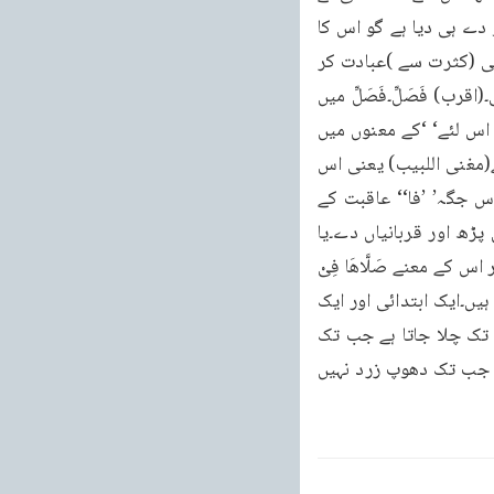
ماضی کا صیغہ استعمال کیا اور بتایا کہ خدا تعالیٰ کی ازلی مشیّت نے یہ روحانی فرزند آپ کو دے ہی دیا ہے گو اس کا 
ظہور ایک وقت کے بعد مقدر ہے۔فَصَلِّ لِرَبِّكَ وَ انْحَرْؕ۰۰۳ سو تُو (اس کے شکریہ میں )اپنے رب کی (کثرت سے )عبادت کر 
اور اسی کی خاطر قربانیاں کر۔حلّ لُغات۔صَلٰوۃ کے معنے نماز کے بھی ہوتے ہیں اور دعا کے بھی۔(اقرب) فَصَلِّ۔فَصَلِّ میں 
جو’ ’فا‘‘ہے یہ عربی زبان میں عطف یعنی اور کے معنوں میں بھی آتی ہے اور عاقبت یعنی’ ’سو اس لئے‘ ‘کے معنوں میں 
بھی استعمال ہوتی ہے۔جب اور کے معنوں میں آئے تو بالعموم اس میں ترتیب مدّ ِنظر ہوتی ہے(مغنی اللبیب) یعنی اس 
میں یہ اشارہ ہوتا ہے کہ’ ’فا‘‘ کے بعد جو کام ہوا ہے وہ پہلے بیان کردہ فعل کے بعد ہوا ہے۔اس جگہ’ ’فا‘‘ عاقبت کے 
معنوں میں استعمال ہوئی ہے اور مراد یہ ہے کہ ہم نے تجھے کوثر بخشا ہے اس لئے تو نمازیں پڑھ اور قربانیاں دے۔یا 
دعائیں کر اور قربانیاں پیش کر۔اِنْـحَرْ نَـحَرَ کے کئی معنے ہوتے ہیں۔کہتے ہیں (۱)نَـحَرَ الصَّلٰوۃَ۔اور اس کے معنے صَلَّاھَا فِیْ 
اَوَّلِ وَقْتِـھَا(اقرب) کے ہوتے ہیں یعنی اس نے نماز اوّل وقت میں ادا کی۔ہر نماز کے دو وقت ہوتے ہیں۔ایک ابتدائی اور ایک 
انتہائی۔مثلاً ظہر کی نماز ہے۔زوال سے چند منٹ بعد ظہر کا وقت شروع ہوتا ہے اور اس وقت تک چلا جاتا ہے جب تک 
سایہ سوا گُنا نہ ہوجائے۔پھر وہاں سے عصر کا وقت شروع ہوتا ہے اور اس وقت تک چلا جاتا ہے جب تک دھوپ زرد نہیں 