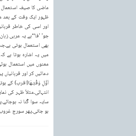
ہو جاتی۔پھر سورج غروب ہ