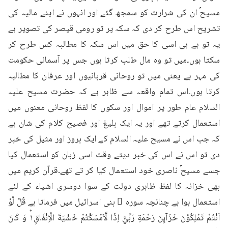
مسیحؑ ان کی شرارت کو سمجھ گئے اور انہوں نے اپنے مالیہ کی 
تشریح اس طرح کر دی کہ سکہ پر تو رومی قیصر کی تصویر ہے 
یہ تو ہے ہی اسی کا حق میں اس سکہ کا مطالبہ کس طرح کر 
سکتا ہوں۔میں تو وہ مال طلب کرتا ہوں جس پر آسمانی حکومت 
کی مہر ہے یعنی میں تو روحانی قربانیوں اور عرفان کا مطالبہ 
کرتا ہوں۔اس تمام واقعہ سے ظاہر ہے کہ حضرت مسیح علیہ 
السلام عام طور پر اموال اور سکوں کا لفظ روحانی معنوں میں 
استعمال کرتے تھے اور یہ ایک بلیغ اور فصیح کلام کی شان ہے 
کہ جب اس نے مسیح علیہ السلام کے ایک بروز اور مثیل کی خبر 
دی تو اس نے اس کی خبر دیتے وقت اسی زبان کو استعمال کیا 
جسے مسیحؑ ناصری خود استعمال کیا کر تے تھے۔قرآن کریم میں 
بھی خزانہ کا لفظ ظاہری دولت کے سوا دوسری اشیاء کے لئے 
استعمال ہوا ہے چنانچہ سورہ ٔ بنی اسرائیل میں فرماتا ہے قُلْ لَّوْ 
اَنْتُمْ تَمْلِكُوْنَ خَزَآىِٕنَ رَحْمَةِ رَبِّيْۤ اِذًا لَّاَمْسَكْتُمْ خَشْيَةَ الْاِنْفَاقِ١ؕ وَ كَانَ 