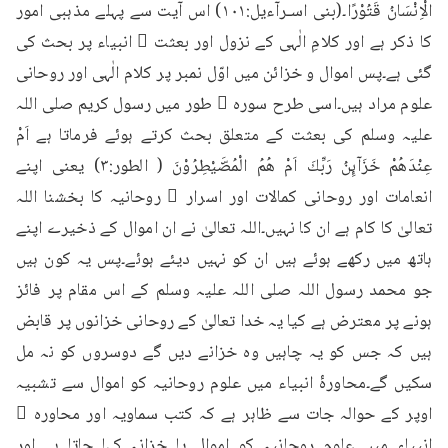
الْاِنْسَانُ قَتُوْرًا۔(بنی اسـرآءیل:۱۰۱) اس آیت سے پہلے مذہبی امور 
کا ذکر ہے اور کلامِ الٰہی کے نزول اور بعثت ِ انبیاء پر بحث کی 
گئی ہے۔پس اموال و خزائن میں اوّل نمبر پر کلام الٰہی اور روحانی 
علوم مراد ہیں۔اسی طرح سورہ ٔ طور میں رسول کریم صلی اللہ 
علیہ وسلم کی بعثت کے متعلق بحث کرتے ہوئے فرماتا ہے اَمْ 
عِنْدَهُمْ خَزَآىِٕنُ رَبِّكَ اَمْ هُمُ الْمُصَۜيْطِرُوْنَ ( الطور:۳) یعنی اپنے 
انعامات اور روحانی کمالات اور اسرار ِ روحانیہ کا بخشنا اللہ 
تعالیٰ کا کام ہے ان کا نہیں۔اللہ تعالیٰ نے ان اموال کے ذخیرے اپنے 
ہاتھ میں رکھے ہوئے ہیں ان کو نہیں دیئے ہوئے۔پس یہ کون ہیں 
جو محمد رسول اللہ صلی اللہ علیہ وسلم کے اس مقام پر فائز 
ہونے پر معترض ہے کیا یہ خدا تعالیٰ کے روحانی خزانوں پر قابض 
ہیں کہ جس کو یہ چاہیں وہ خزانے دیں گے دوسروں کو نہ مل 
سکیں گے۔محاورۂ انبیاء میں علوم روحانیہ کو اموال سے تشبیہ 
اوپر کے حوالہ جات سے ظاہر ہے کہ کتب سماویہ اور محاورہ ٔ 
انبیاء میں علومِ روحانیہ کو اموال یا خزانہ کہا جاتا ہے اور 