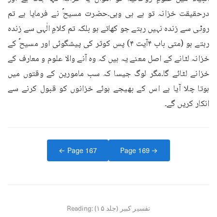
درحقیقت خزانہ تو ہے ہی وہی۔حضرت مسیحؑ نے فرمایا ہے تم 
روٹی سے زندہ نہیں رہتے جو کھاتے ہو بلکہ تم کلامِ الٰہی سے زندہ 
رہتے ہو (متی باب ۴آیت ۴) پس کوثر کی پیشگوئی اور مسیحؑ کے 
خزانہ لٹانے کے اصل معنے یہ ہیں کہ وہ آنے والا علوم و معارف کے 
خزانے لٹائے گا۔مگر لوگ جیسا کہ سب مامورین کے وقتوں میں 
ہوتا چلا آیا ہے اس کے بھیجے ہوئے خزانوں کو قبول کرنے سے 
انکار کریں گے۔
← Page
167
Page
169
→
تفسیر کبیر (جلد ۱۵)
Reading: