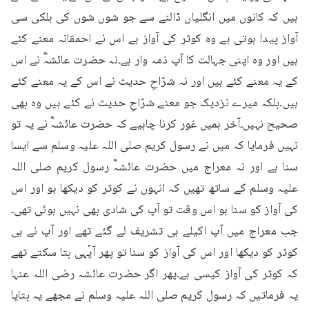
ہیں کہ کانوں میں انگلیاں ڈالنے سے جو شوں شوں کی ہلکی سی 
آواز پیدا ہوتی ہے وہ کوثر کی آواز ہے اس نے احمقانہ معنے کئے 
ہیں اور وہ اپنی جہالت کا آپ ذمہ وار ہے۔نہ حضرت عائشہؓ نے اس 
کے یہ معنے کئے ہیں اور نہ شرّاحِ حدیث نے اس کے یہ معنے کئے 
ہیں۔بلکہ میرے نزدیک جو معنے شرّاحِ حدیث نے کئے ہیں وہ بھی 
صحیح نہیں۔آخر ہمیں غور کرنا چاہیے کہ حضرت عائشہؓ نے یہ تو 
نہیں فرمایا کہ میں نے رسول کریم صلی اللہ علیہ وسلم سے ایسا 
سنا ہے اور نہ معراج میں حضرت عائشہؓ رسول کریم صلی اللہ 
علیہ وسلم کے ساتھ تھیں کہ انہوں نے کوثر کو دیکھا ہو اور اس 
کی آواز کو سنا ہو اس وقت تو آپ کی شادی بھی نہیں ہوئی تھی۔
جب معراج میں آپ اکیلے ہی تشریف لے گئے تھے اور آپ نے ہی 
کوثر کو دیکھا اور اس کی آواز کو سنا تو پھر آپؐہی بتا سکتے تھے 
کہ کوثر کی آواز کیسی ہے۔پھر اگر حضرت عائشہ رضی اللہ عنہا 
یہ فرماتیں کہ رسول کریم صلی اللہ علیہ وسلم نے مجھے یہ بتایا 