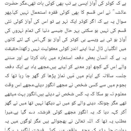
ہے کہ کوثر کی آواز ایسی ہے تب بھی کوئی بات تھی۔مگر حضرت 
عائشہ ؓ نے اس قسم کا بھی کوئی فقرہ استعمال نہیں کیا۔پھر 
سوال یہ ہے کہ اگر کوثر ایک نہر ہے تو اس کی آواز کوئی نئی 
قسم کی نہیں ہو سکتی بہر حال جیسے دنیا کی تمام نہروں کی 
آواز ہو تی ہے ویسے ہی کوثر کی آواز ہو گی۔اس کے لئے کانوں 
میں انگلیاں ڈال لینا اپنے اندر کوئی معقولیت نہیں رکھتا۔حقیقت 
یہ ہے کہ انسان بعض دفعہ استعارہ میں بات کرتا ہے اور سننے 
والے اس کے کچھ اور معنے کر لیتے ہیں۔مجھے یاد ہے ایک دفعہ 
جلسہ سالانہ کے ایام میں مَیں نماز پڑھا کر گھر جا رہا تھا کہ 
ہجوم میں سے کسی شخص نے مجھے انگور دیئے۔مجھے اس وقت 
معلوم نہ ہو سکا کہ یہ کس شخص نے دیئے ہیں۔انگور بہت میٹھے 
تھے مگر چونکہ دینے والے کو میں نے دیکھا نہیں تھا میں نے گھر 
آکر کہہ دیا کہ یہ انگور مجھے کوئی فرشتہ دے گیا ہے۔میرا 
مطلب یہ تھا کہ اللہ تعالیٰ نے بھجوائے ہیں مگر لوگوں میں یہ 
روایت چل پڑی کہ مجھے واقعہ میں کوئی فرشتہ انگور دے گیا 