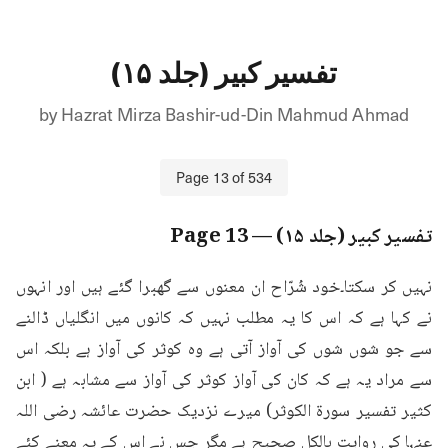
تفسیر کبیر (جلد ۱۵)
by
Hazrat Mirza Bashir-ud-Din Mahmud Ahmad
Page
13
of
534
تفسیر کبیر (جلد ۱۵)
— Page
13
نہیں کر سکتا۔خود شُرّاح ان معنوں سے گھبرا گئے ہیں اور انہوں 
نے کہا ہے کہ اس کا یہ مطلب نہیں کہ کانوں میں انگلیاں ڈالنے 
سے جو شوں شوں کی آواز آتی ہے وہ کوثر کی آواز ہے بلکہ اس 
سے مراد یہ ہے کہ کان کی آواز کوثر کی آواز سے مشابہ ہے ( ابن 
کثیر تفسیر سورۃ الکوثر) میرے نزدیک حضرت عائشہ رضی اللہ 
عنہا کی روایت بالکل صحیح ہے مگر جس نے اس کے یہ معنے کئے 