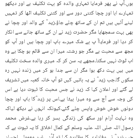
ہوں۔آپ نے پھر فرمایا تمہاری والدہ کو بہت تکلیف ہے اور دیکھو 
تمہارے ابا اور چچا کتنی دور سے اور کتنی تکلیف اٹھا کر تمہیں 
لینے آئیں ہیں تم ان کے ساتھ چلے جاؤ۔زید ؓ کے والد اور چچا نے 
بھی بہت سمجھایا مگر حضرت زید نے ان کے ساتھ جانے سے انکار 
کر دیا اور فرمایاآ پ بے شک میرے باپ اور چچا ہیں اور آپ کو 
مجھ سے محبت ہے مگر جو رشتہ میرا ان سے قائم ہو چکا ہے وہ 
اب ٹوٹ نہیں سکتا۔مجھے یہ سن کر کہ میری والدہ سخت تکلیف 
میں ہیں بہت دکھ ہوا مگر ان سے جدا ہو کر میں زندہ نہیں رہ 
سکوں گا۔جب زید ؓ نے یہ باتیں کیں تو آپ خانہ کعبہ میں تشریف 
لے گئے اور اعلان کیا کہ زید نے جس محبت کا ثبوت دیا ہے اس 
کی وجہ سے آج سے وہ میرا بیٹا ہے۔اس پر زید ؓکا باپ اور چچا 
دونوں خوش خوش واپس چلے گئے۔کیونکہ انہوں نے دیکھ لیاکہ 
وہ نہایت آرام اور سکھ کی زندگی بسر کر رہا ہے۔غرض محمد 
رسول اللہ صلی اللہ علیہ وسلم کے کمال اخلاق کا یہ ثبوت ہے کہ 
جب زید ؓ نے وفاداری کا مظاہرہ کیا تو آپؐنے غیر معمولی احسان 