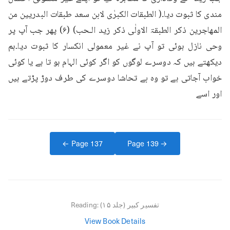
مندی کا ثبوت دیا۔( الطبقات الکبرٰی لابن سعد طبقات البدریین من 
المھاجرین ذکر الطبقۃ الاولٰی ذکر زید الـحب) (۶) پھر جب آپ پر 
وحی نازل ہوئی تو آپ نے غیر معمولی انکسار کا ثبوت دیا۔ہم 
دیکھتے ہیں کہ دوسرے لوگوں کو اگر کوئی الہام ہو تا ہے یا کوئی 
خواب آجاتی ہے تو وہ بے تحاشا دوسرے کی طرف دوڑ پڑتے ہیں 
اور اسے
← Page
137
Page
139
→
تفسیر کبیر (جلد ۱۵)
Reading:
View Book Details