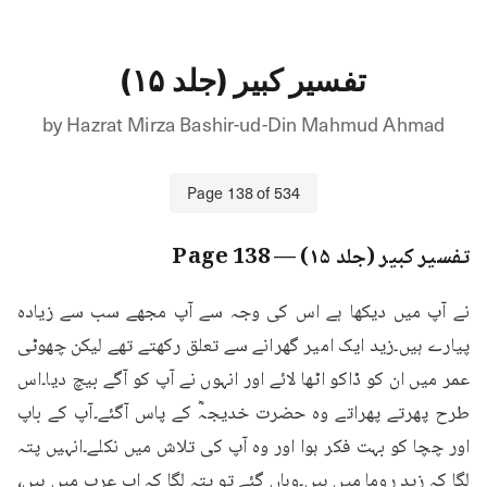
تفسیر کبیر (جلد ۱۵)
by
Hazrat Mirza Bashir-ud-Din Mahmud Ahmad
Page
138
of
534
تفسیر کبیر (جلد ۱۵)
— Page
138
نے آپ میں دیکھا ہے اس کی وجہ سے آپ مجھے سب سے زیادہ 
پیارے ہیں۔زید ایک امیر گھرانے سے تعلق رکھتے تھے لیکن چھوٹی 
عمر میں ان کو ڈاکو اٹھا لائے اور انہوں نے آپ کو آگے بیچ دیا۔اس 
طرح پھرتے پھراتے وہ حضرت خدیجہؓ کے پاس آگئے۔آپ کے باپ 
اور چچا کو بہت فکر ہوا اور وہ آپ کی تلاش میں نکلے۔انہیں پتہ 
لگا کہ زید روما میں ہیں۔وہاں گئے تو پتہ لگا کہ اب عرب میں ہیں، 