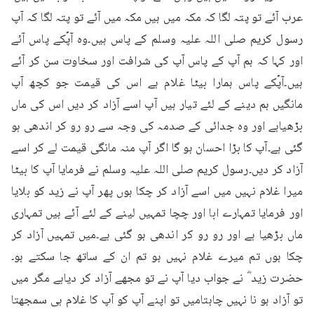
عرب آئے تو پتہ لگا کہ مکہ میں ہیں مکہ میں آئے تو پتہ لگا کہ آپ 
رسول کریم صلی اللہ علیہ وسلم کے پاس ہیں۔وہ آپؐکے پاس آئے 
اور کہا کہ ہم آپ کے پاس آپ کی شرافت اور سخاوت سن کر آئے 
ہیں۔آپؐکے پاس ہمارا بیٹا غلام ہے اس کی قیمت جو کچھ آپ 
مانگیں ہم دینے کے لئے تیار ہیں آپ اسے آزاد کر دیں اس کی ماں 
بڑھیاہے اور وہ جدائی کے صدمہ کی وجہ سے رو رو کر اندھی ہو 
گئی ہے۔آپ کا بڑا احسان ہو گا اگر آپ منہ مانگی قیمت لے کر اسے 
آزاد کر دیں۔رسول کریم صلی اللہ علیہ وسلم نے فرمایا آپ کا بیٹا 
میرا غلام نہیں میں اسے آزاد کر چکا ہوں پھر آپ نے زید کو بلایا 
اور فرمایا تمہارے ابا اور چچا تمہیں لینے کے لئے آئے ہیں تمہاری 
ماں بڑھیا ہے اور رو رو کر اندھی ہو گئی ہے۔میں تمہیں آزاد کر 
چکا ہوں تم میرے غلام نہیں ہو تم ان کے ساتھ جا سکتے ہو۔
حضرت زید ؓ نے جواب دیا آپ نے تو مجھے آزاد کر دیاہے مگر میں 
تو آزاد ہو نا نہیں چاہتامیں تو اپنے آپ کو آپ کا غلام ہی سمجھتا 