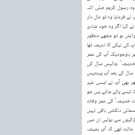
سہیلی نے کہا اگر شادی ہوجائے تو پھر؟ابو طالب نے کہا اگر ہوجائے تو بڑی اچھی بات ہے پھر وہ رسول کریم صلی اللہ 
علیہ وسلم کے پا س گئی اور کہا آپ کی اگر خدیجہ ؓ سے شادی ہو جائے تو کیا آپ راضی ہیں؟ آپ نے فرمایا وہ تو مال دار 
عورت ہے اور میں ایک غریب آدمی ہوں میرا اور اس کا کیا جوڑ ہے۔حضرت خدیجہ ؓ کی سہیلی نے کہا اگر وہ خود شادی 
کی خواہش کرے تو کیا آپ اس سے شادی کرنے کے لئے تیار ہیں؟آپ نے فرمایا اگر اسے خود خواہش ہو تو مجھے منظور 
ہے۔چنانچہ اس کے بعد رشتہ داروں میں گفتگو ہوئی اور آپ کا نکاح ہو گیا گویا یہ نکاح محض آپ کی نیکی کا نتیجہ تھا 
اس لئے یہ سوال ہی پیدا نہیں ہوتا کہ آپ نے مال کی وجہ سے خدیجہ ؓ سے شادی کر لی تھی۔پھر باوجودیکہ آپ کی عمر 
اور حضرت خدیجہ ؓ کی عمر میں پندرہ سال کا فرق تھا آپ پچیس سال کے تھے اور حضرت خدیجہ ؓ چالیس سال کی 
اورباوجودیکہ عورت قریباً پچاس سال کے بعد شادی کی عمر سے نکل جاتی ہے یعنی صرف دس سال کے بعد آپ پینتیس 
سال کے ہو گئے اور حضرت خدیجہ ؓ پچاس سال کی ہو گئیں جو ادھیڑ عمر ہوتی ہے لیکن پھر بھی آپ نے ایسی غیر 
معمولی وفا کا ثبوت دیاا ور اس تعلق کو ایسی خوبی سے نبھا یا کہ دنیا کے پردے پر بہت کم لوگ ایسے پائے جاتے ہیں جو 
ایسی وفا کرتے ہیں۔حضرت خدیجہؓ نے ہجرت سے اڑھائی تین سال قبل وفات پائی ہے گویا حضرت خدیجہ ؓ کی عمر وفات 
کے وقت ۶۵ سال کی تھی اور اس عمر میں عورت با لکل بڑھیاہو جاتی ہے اور اس میں کوئی جسمانی دلکشی باقی نہیں 
رہتی کہ اس کا خاوند اسے یاد کرے۔پھر اس کے بعد آپ کی کئی شادیاں بھی ہوئیں اور جوان لڑکیوں سے ہوئیں ان میں 
سے بعض ایسی بھی تھیں جو اپنے گرد و پیش میں حسن کا شہرہ رکھتی تھیں مگر آپ کی یہ حالت تھی کہ آپ ہمیشہ 