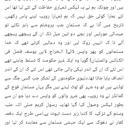
ہیں اور چونکہ ہم نے یہ ٹیکس تمہاری حفاظت کے لئے لیا تھا اس 
لئے ہمارا کوئی حق نہیں کہ ہم تمہارا روپیہ اپنے پاس رکھیں۔
تاریخ میں آتا ہے کہ مسلمان جب یروشلم سے باہر نکلے تو 
عیسائی عورتیں اور بچے دو تین میل تک ان کے پیچھے پیچھے 
آئے تا کہ انہیں روک لیں اور وہ دعائیں کرتے تھے کہ خدا 
مسلمانوں کو پھر واپس لائے( الـخراج لابی یوسف فصل فی 
الکنائس والصلبان) گویا وہ ایک غیر حکومت کا تسلط چاہتے تھے 
اس لئے کہ ان کے اندر نیکی پائی جاتی تھی اس لئے کہ ان کے اندر 
انصاف پایا جاتا تھا۔دنیوی حکومتوں کے لشکر جب کسی جگہ سے 
لوٹتے ہیں تو وہ شہر کو لوٹ لیتے ہیں مگر یہاں مسلمان فوج کے 
کمانڈر نے وہ روپیہ بھی شہر والوں کو واپس دے دیا جو ان سے 
بطور ٹیکس وصول کیا گیا تھا۔یہ رسول کریم صلی اللہ علیہ 
وسلم کے تزکیہ کا کتنا زبر دست ثبوت ہے۔اسی طرح ایک دفعہ 
کفار نے دھوکہ سے ایک حبشی مسلمان سے معاہدہ کر لیا اور 