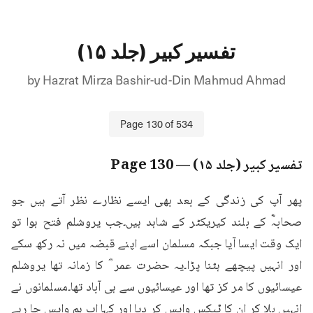
تفسیر کبیر (جلد ۱۵)
by
Hazrat Mirza Bashir-ud-Din Mahmud Ahmad
Page
130
of
534
تفسیر کبیر (جلد ۱۵)
— Page
130
پھر آپ کی زندگی کے بعد بھی ایسے نظارے نظر آتے ہیں جو 
صحابہؓ کے بلند کیریکٹر کے شاہد ہیں۔جب یروشلم فتح ہوا تو 
ایک وقت ایسا آیا جبکہ مسلمان اسے اپنے قبضہ میں نہ رکھ سکے 
اور انہیں پیچھے ہٹنا پڑا۔یہ حضرت عمر ؓ کا زمانہ تھا یروشلم 
عیسائیوں کا مر کز تھا اور عیسائیوں سے ہی آباد تھا۔مسلمانوں نے 
انہیں بلا کر ان کا ٹیکس واپس کر دیا اور کہا اب ہم واپس جا رہے 