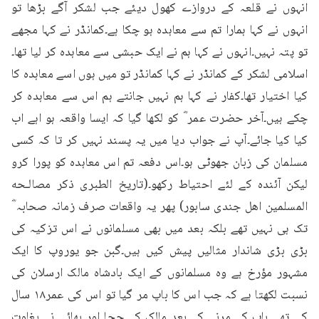
انہوں نے قلعہ کے دروازے کھول دیئے جب لشکر آگے بڑھا تو 
انہوں نے کہا ہمارا تم سے معاہدہ ہو چکا ہے۔کمانڈر نے کہا مجھے 
تو پتہ نہیں۔انہوں نے کہا ہم نے ایک حبشی سے معاہدہ کر لیا تھا۔
اسلامی لشکر کے کمانڈر نے کہا کمانڈر تو میں ہوں اسے معاہدہ کا 
کیا اختیار تھا۔کفار نے کہا ہم نہیں جانتے ہم اس سے معاہدہ کر 
چکے ہیں۔آخر حضرت عمر ؓ کو لکھا گیا کہ ایسا واقعہ ہو اہے اب 
کیا کیا جائے۔آپ نے جواب دیا میں یہ پسند نہیں کر تا کہ کسی 
مسلمان کی زبان جھوٹی ہو۔اس دفعہ تم اس معاہدہ کو پورا کرو 
لیکن آئندہ کے لئے احتیاط رکھو۔(تاریخ الطبری ذكر مصالـحه 
المسلمين اهل جندى سابور) پھر یہ واقعات صرف زمانہ صحابہ ؓ 
تک ہی نہیں تھے بلکہ بعد میں بھی مسلمانوں نے اس تزکیہ کی 
بڑی بڑی شاندار مثالیں پیش کیں ہیں۔گبن جو یوروپ کا ایک 
مشہور مؤرخ ہے وہ مسلمانوں کے ایک بادشاہ مالک ارسلان کی 
نسبت لکھتا ہے کہ جب اس کا باپ مر گیا تو اس کی عمر۱۸ سال 
کی تھی۔باپ کے مرنے کے بعد مالک کے چچا اور بھائی نے بغاوت 