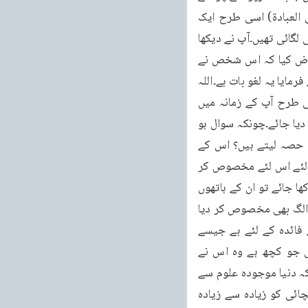
انسان تھک جائے تو اسے چاہیے کہ آرام کرے۔(بخاری کتاب التہجد باب ما یکرہ فی التشدید فی العبادۃ) اسی طرح ایک 
حدیث میں آتا ہے کہ ایک شخص نے حج کی نذر مانی تھی اور اس کے ساتھ بعض اور شرطیں بھی لگائی تھیں۔آپ نے دیکھا 
کہ اسے اس کے لڑکے سہارا دے کر چلارہے ہیں۔آپ نے دریافت فرمایا اسے کیا ہوا؟ لوگوں نے عرض کیا کہ اس شخص نے 
حج کی نذر مانی ہوئی تھی اس کو ہم اٹھا کر لے جارہے ہیں تاکہ اس کی نذر پوری ہو جائے۔آپ نے فرمایا یہ لغو بات ہے۔اللہ 
تعالیٰ ایسی عبادتوں سے غنی ہے (بخاری کتاب جزاء الصید باب من نذر المشی الی الکعبۃ) اسی طرح آپ کے زمانہ میں 
غنیمت کے اموال آئے تو اللہ تعالیٰ نے بتایا کہ ان اموال کا ایک حصہ غرباء کے لئے مخصوص کر دیا جائے۔چونکہ سوال ہو 
سکتا تھا کہ امراء کو غنیمت میں سے کیوں برابر کا حصہ نہ دیا جائے جبکہ وہ بھی جنگ میں حصہ لیتے ہیں؟ اس کے 
جواب میں فرمایا كَيْ لَا يَكُوْنَ دُوْلَةًۢ بَيْنَ الْاَغْنِيَآءِ (الحشـر:۸) ہم نے غنیمت کا ایک حصہ غرباء کے لئے اس لئے مخصوص کر 
دیا ہے کہ امراء کے پاس تو پہلے ہی روپیہ ہے۔اگر غنیمت کے اموال میں بھی ان کا برابر حصہ رکھا جائے تو ان کے ہاتھوں 
میں روپیہ جمع ہوتا جائے گا۔پس ہر مجاہد کو اس کا حصہ دینے کے بعد ایک حصہ غرباء کے لئے الگ بھی مخصوص کر دیا 
گیا۔پھر اسلام نے یہ بھی بتایا ہے کہ اللہ تعالیٰ نے جو کچھ پیدا کیا ہے وہ بنی نوع انسان کے فائدہ کے لئے ہے جیسے 
فرمایا وَ سَخَّرَ لَكُمْ مَّا فِي السَّمٰوٰتِ وَ مَا فِي الْاَرْضِ جَمِيْعًا مِّنْهُ (الجاثیۃ:۱۴) زمین و آسمان میں جو کچھ ہے وہ اس نے 
تمہارے فائدہ کے لئے پید اکیا ہے۔یہ نکتہ اسلام نے آج سے تیرہ سو سال قبل بیان کر دیا تھا جبکہ دنیا موجودہ علوم سے 
بالکل نا آشنا تھی۔مگر اب جو تحقیقاتیں ہو رہی ہیں وہ اسلام کے اس پیش کردہ اصل کی سچائی کو زیادہ سے زیادہ 