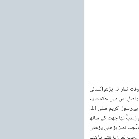
پھر نماز ہے۔آپ نے فرمایا جب سورج سر پر ہو یا سورج چڑھ رہا ہو یا سورج ڈوب رہا ہو اس وقت نماز نہ پڑھو(نسائی 
کتاب الصلوٰۃ باب الساعات الّتی نـھی عن الصلٰوۃ فیـھا و مسند احـمد حنبل مسند بلال وعائشۃ) دراصل اس میں حکمت یہ 
ہے کہ کوئی وقت ایسا بھی ہونا چاہیے جس میں انسان کا دماغ فارغ ہو ورنہ وہ بے کار ہو جاتا ہے۔رسول کریم صلی اللہ 
علیہ وسلم ایک دفعہ اپنے گھر تشریف لے گئے تو آپ نے دیکھا کہ آپ کی ایک بیوی نے جن کا نام زینبؓ تھا چھت کے ساتھ 
رسہ لٹکایا ہوا ہے۔آپ نے دریافت فرمایا کہ یہ رسہ کیسا ہے؟ تو حضور کو بتایا گیا کہ حضرت زینبؓجب نماز پڑھتی پڑھتی 
تھک جاتی ہیں تو اس سے سہارا لے لیتی ہیں۔آپ نے فرمایا اسے فوراً اتار دو۔یہ کوئی نماز نہیں۔جب نما زپڑھتے پڑھتے 