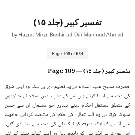
تفسیر کبیر (جلد ۱۵)
by
Hazrat Mirza Bashir-ud-Din Mahmud Ahmad
Page
109
of
534
تفسیر کبیر (جلد ۱۵)
— Page
109
حضرت مسیح علیہ السلام نے یہ تعلیم دی ہے بلکہ وہ اپنے شوق 
کی وجہ سے ایسا کرتے ہیں۔اس کے مقابلہ میں اسلام نے جانوروں 
کے متعلق مستقل احکام دیئے ہیںاور جو مسلمان ان سے حسن 
سلوک کرتا ہے وہ اللہ تعالیٰ کے حکم کے ماتحت کرتاہے۔احادیث 
میں آتا ہے کہ ایک عورت کو ایک بلی کی وجہ سے سزا دی گئی۔
اس عورت نے ایک بلی کو باندھ دیا اور اسے کھانے پینے کے لئے 