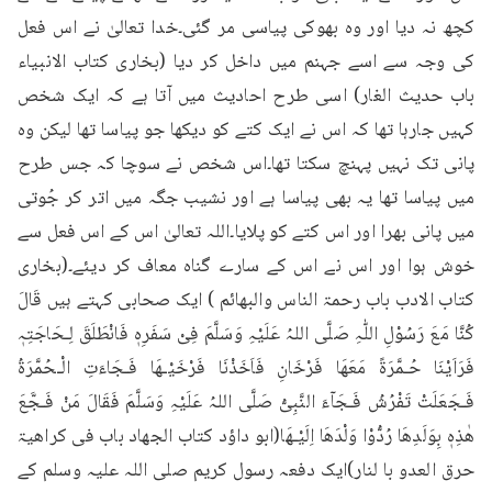
کچھ نہ دیا اور وہ بھوکی پیاسی مر گئی۔خدا تعالیٰ نے اس فعل 
کی وجہ سے اسے جہنم میں داخل کر دیا (بخاری کتاب الانبیاء 
باب حدیث الغار) اسی طرح احادیث میں آتا ہے کہ ایک شخص 
کہیں جارہا تھا کہ اس نے ایک کتے کو دیکھا جو پیاسا تھا لیکن وہ 
پانی تک نہیں پہنچ سکتا تھا۔اس شخص نے سوچا کہ جس طرح 
میں پیاسا تھا یہ بھی پیاسا ہے اور نشیب جگہ میں اتر کر جُوتی 
میں پانی بھرا اور اس کتے کو پلایا۔اللہ تعالیٰ اس کے اس فعل سے 
خوش ہوا اور اس نے اس کے سارے گناہ معاف کر دیئے۔(بخاری 
کتاب الادب باب رحمۃ الناس والبھائم ) ایک صحابی کہتے ہیں قَالَ 
کُنَّا مَعَ رَسُوْلِ اللّٰہِ صَلَّی اللہُ عَلَیْہِ وَسَلَّمَ فِیْ سَفَرِہٖ فَانْطَلَقَ لِـحَاجَتِہٖ 
فَرَاَیْنَا حُـمَّرَۃً مَعَھَا فَرْخَانِ فَاَخَذْنَا فَرْخَیْـھَا فَـجَاءَتِ الْـحُمَّرَۃُ 
فَـجَعَلَتْ تَفْرُشُ فَـجَآءَ النَّبِیُّ صَلَّی اللہُ عَلَیْہِ وَسَلَّمَ فَقَالَ مَنْ فَـجَّعَ 
ھٰذِہٖ بِوَلَدِھَا رُدُّوْا وَلْدَھَا اِلَیْـھَا(ابو داؤد کتاب الجھاد باب فی کراھیۃ 
حرق العدو با لنار)ایک دفعہ رسول کریم صلی اللہ علیہ وسلم کے 