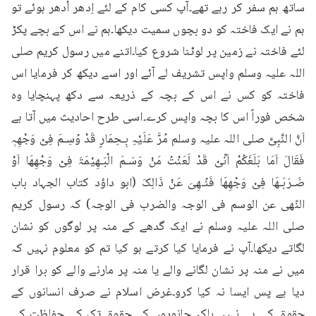
ساتھ ہم سفر کر رہے تھے۔آپ کسی کام کے لئے اِدھر اُدھر ہوئے تو 
ہم نے ایک فاختہ کو دو بچوں سمیت دیکھا۔ہم نے اس کے بچے پکڑ 
لئے فاختہ نے زمین پر لوٹنا شروع کیا۔اتنے میں رسول کریم صلی 
اللہ علیہ وسلم واپس تشریف لے آئے اور اسے دیکھ کر فرمایا اس 
فاختہ کو کس نے اس کے بچہ کے ذریعہ سے دکھ پہنچایا وہ 
شخص فوراً اس کا بچہ واپس کرے۔اسی طرح احادیث میں آتا ہے 
اَنَّ النَّبِیَّ صلی اللہ علیہ وسلم مُرَّ عَلَیْہِ بِـحِمَارٍ قَدْ وُسِـمَ فِیْ وَجْھِہٖ 
فَقَالَ اَمَا بَلَغَکُمْ اَنِّیْ قَدْ لَعَنْتُ مَنْ وَسَـمَ الْبَـھِیْمَۃَ فِیْ وَجْھِھَا اَوْ 
ضَـرَبَـھَا فِیْ وَجْھِھَا فَنُـھِیَ عَنْ ذَالِکَ (ابو داؤد کتاب الجہاد باب 
النّھی عن الوسم فی الوجہ والضرب فی الوجہ) کہ رسول کریم 
صلی اللہ علیہ وسلم نے ایک گدھے کے منہ پر لوگوں کو نشان 
لگاتے دیکھا۔آپ نے فرمایا کیا کرتے ہو کیا تم کو معلوم نہیں کہ 
میں نے منہ پر نشان لگانے والے یا منہ پر مارنے والے کو برا قرار 
دیا ہے پس ایسا نہ کیا کرو۔غرض اسلام نے صرف انسانوں کے 
حقوق کی ہی نہیں بلکہ جانوروں کے حقوق تک کی حفاظت کی 