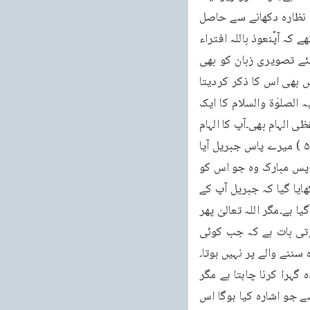
سبحان الذی اسـرٰی)۔اب یہ ایک زائد فائدہ تھا جو رسول کریم صلی اللہ علیہ وسلم کو اسراء کا نظارہ دکھانے سے حاصل 
ہوا کہ لوگوں کے ایمان بڑھ گئے اور کفار جو رسول کریم صلی اللہ علیہ وسلم پر اعتراض کرتے تھے کہ آپؐنعوذ باللہ افتراء 
سے کام لیتے ہیں ان کا منہ بند ہوگیا۔غرض اللہ تعالیٰ بعض دفعہ اپنے اہم کلام کے اظہار کے لئے تصویری زبان کو بھی 
استعمال کرلیتا ہے یعنی تمثیلی زبان میں بھی ایک واقعہ بیان کردیتا ہے اور پھر لفظی وحی میں بھی اس کا ذکر کردیتا 
ہے لیکن بہرحال دائمی کلام لفظی ہی ہوتا ہے تصویری کلام نہیں ہوتا۔حضرت مسیح موعود علیہ الصلوٰۃ والسلام کا ایک 
الہام بھی اسی قسم کا ہے جس میں دونوں صورتیں اختیار کی گئی ہیں تصویری زبان بھی اور لفظی الہام بھی۔آپ کا الہام 
ہے جَاءَنِیْ اٰیِلٌ وَاخْتَارَ وَاَدَارَ اِصْبَعَہٗ وَاَشَارَ اِنَّ وَعْدَاللہِ اَتٰی فَطُوْبٰی لِمَنْ وَّجَدَ وَرَاٰی(تذکرہ صفحہ ۵۵۹ ) میرے پاس جبریل آیا 
اور اس نے مجھے چن لیا۔اس نے اپنی انگلی کو گرد ش دی اور اشارہ کیا کہ خدا کا وعدہ آگیا ہے پس مبارک وہ جو اس کو 
پائے اور دیکھے۔اب دیکھو یہ ایک نظارہ تھا جو حضرت مسیح موعود علیہ الصلوٰۃ والسلام کو دکھایا گیا کہ جبریل آپ کے 
پاس آیا اس نے اپنی انگلی کو گردش دی اور اشارہ کیا کہ اللہ تعالیٰ کا وعدہ پورا ہونے کا وقت آگیا ہے۔مگر اللہ تعالیٰ پھر 
اس واقعہ کو کلام کی صورت میں بھی لے آیا تاکہ اور لوگ بھی اس سے متاثر ہوں۔یہ ایک قدرتی بات ہے کہ جب کوئی 
سننے والے پر نہیں ہوتا۔
اسی طرح اللہ تعالیٰ بعض دفعہ کسی واقعہ کو نظارہ کی صورت میں لاکر اس کے اثر کو زیادہ گہرا کرنا چاہتا ہے مگر 
پھر الہام میں بھی اسے بیان کردیتا ہے تاکہ دوسروں پر بھی اثر ہو۔مثلاً جبریل نے اپنی انگلی سے جو اشارہ کیا ہوگا اس 