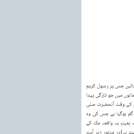
بات بیان فرمائی اور انہوں نے کہا کہ اگر آپ بیت المقدس سے ہو آئے ہیں تو ہمیں اس کا نقشہ بتائیں جس پر رسول کریم 
صلی اللہ علیہ وآلہٖ وسلم نے انہیں بتایا کہ بیت المقدس ایسا ہے ایسا ہے۔تو اس سے لوگوں کے ایمانوں میں جو تازگی پیدا 
ہوئی ہوگی وہ محض لفظی کلام سے کہاں پیدا ہوسکتی تھی یا مثلاً احادیث میں آتا ہے واپسی کے وقت آنحضرت صلی 
اللہ علیہ وسلم نے دیکھا کہ ایک قافلہ مکہ کی طرف آرہا ہے اور اس قافلہ والوں کا ایک اونٹ گم ہوگیا ہے جس کی وہ 
تلاش کررہے ہیں۔آپ نے یہ بات بھی کفار کے سامنے بیان کردی۔چنانچہ چند دن بعد معلوم ہوا کہ بعینہٖ یہ واقعہ مکہ کے 
ایک قافلہ سے پیش آیا تھا اور جب وہ قافلہ مکہ میں پہنچا تو اس نے تسلیم کیا کہ بات درست ہے(در منثور زیر آیت 