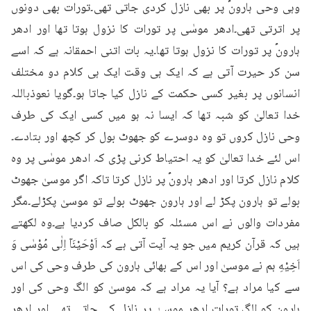
وہی وحی ہارونؑ پر بھی نازل کردی جاتی تھی۔تورات بھی دونوں 
پر اترتی تھی۔ادھر موسٰی پر تورات کا نزول ہوتا تھا اور ادھر 
ہارونؑ پر تورات کا نزول ہوتا تھا۔یہ بات اتنی احمقانہ ہے کہ اسے 
سن کر حیرت آتی ہے کہ ایک ہی وقت ایک ہی کلام دو مختلف 
انسانوں پر بغیر کسی حکمت کے نازل کیا جاتا ہو۔گویا نعوذباللہ 
خدا تعالیٰ کو شبہ تھا کہ ایسا نہ ہو میں کسی ایک کی طرف 
وحی نازل کروں تو وہ دوسرے کو جھوٹ بول کر کچھ اور بتادے۔
اس لئے خدا تعالیٰ کو یہ احتیاط کرنی پڑی کہ ادھر موسٰی پر وہ 
کلام نازل کرتا اور ادھر ہارونؑ پر نازل کرتا تاکہ اگر موسیٰ جھوٹ 
بولے تو ہارون پکڑ لے اور ہارون جھوٹ بولے تو موسیٰ پکڑلے۔مگر 
مفردات والوں نے اس مسئلہ کو بالکل صاف کردیا ہے۔وہ لکھتے 
ہیں کہ قرآن کریم میں جو یہ آیت آتی ہے کہ اَوْحَيْنَاۤ اِلٰى مُوْسٰى وَ 
اَخِيْهِ ہم نے موسیٰ اور اس کے بھائی ہارون کی طرف وحی کی اس 
سے کیا مراد ہے؟ آیا یہ مراد ہے کہ موسیٰ کو الگ وحی کی اور 
ہارون کو الگ۔تورات ادھر موسیٰ پر نازل کی جاتی تھی اور ادھر 