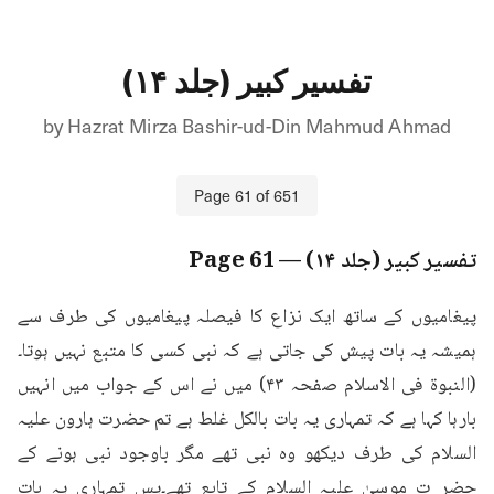
تفسیر کبیر (جلد ۱۴)
by
Hazrat Mirza Bashir-ud-Din Mahmud Ahmad
Page
61
of
651
تفسیر کبیر (جلد ۱۴)
— Page
61
پیغامیوں کے ساتھ ایک نزاع کا فیصلہ پیغامیوں کی طرف سے 
ہمیشہ یہ بات پیش کی جاتی ہے کہ نبی کسی کا متبع نہیں ہوتا۔
(النبوۃ فی الاسلام صفحہ ۴۳) میں نے اس کے جواب میں انہیں 
بارہا کہا ہے کہ تمہاری یہ بات بالکل غلط ہے تم حضرت ہارون علیہ 
السلام کی طرف دیکھو وہ نبی تھے مگر باوجود نبی ہونے کے 
حضر ت موسیٰ علیہ السلام کے تابع تھے۔پس تمہاری یہ بات 