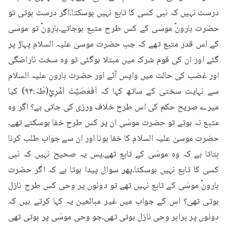
درست نہیں کہ نبی کسی کا تابع نہیں ہوسکتا۔اگر درست ہوتی تو 
حضرت ہارونؑ موسٰی کے کس طرح متبع ہوجاتے۔ہارونؑ تو موسٰی 
کے اس قدر متبع تھے کہ جب حضرت موسیٰ علیہ السلام پہاڑ پر 
گئے اور ان کی قوم شرک میں مبتلا ہوگئی تو وہ سخت ناراضگی 
اور غضب کی حالت میں واپس آئے اور حضرت ہارون علیہ السلام 
سے نہایت سختی کے ساتھ کہا کہ اَفَعَصَيْتَ اَمْرِيْ(طٰہٰ:۹۴) کیا 
میرے صریح حکم کی اس طرح خلاف ورزی کی جاتی ہے؟ اگر وہ 
متبع نہ ہوتے تو حضرت موسٰی ان پر کس طرح خفا ہوسکتے تھے۔
حضرت موسیٰ علیہ السلام کا خفا ہونا اور ان سے جواب طلب کرنا 
بتاتا ہے کہ وہ موسٰی کے تابع تھے۔پس یہ صحیح نہیں کہ نبی 
کسی کا تابع نہیں ہوسکتا۔پھر سوال پیدا ہوتا ہے کہ اگر حضرت 
ہارونؑ موسٰی کے تابع نہیں تھے تو دونوں پر وحی کس طرح نازل 
ہوتی تھی؟ اس کے جواب میں غیر مبائعین یہ کہا کرتے ہیں کہ 
دونوں پر برابر وحی نازل ہوتی تھی۔جو وحی موسٰی پر ہوتی تھی 