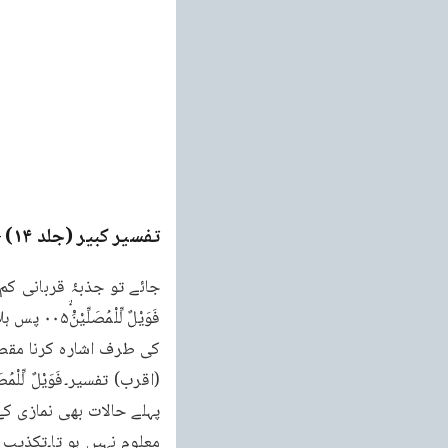
تفسیر کبیر (جلد ۱۴)
ge
جائے تو جذبۂ قربانی کم
کی طرف اشارہ کرنا مقصود ہو