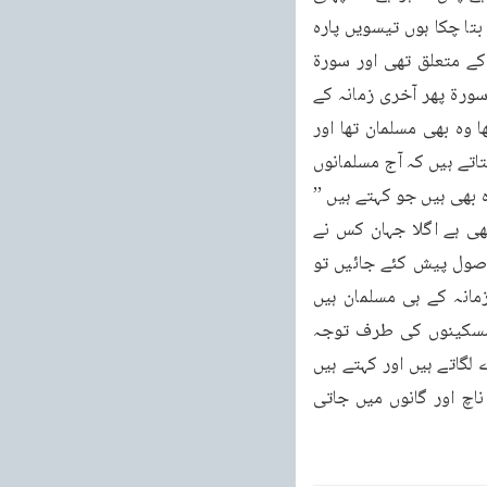
آیات میں بھی نمازی کا ہی ذکر ہے۔وَيْلٌ لِّلْمُصَلِّيْنَ۠ میں مسلمانوں کا ہی ذکر ہے جیسا کہ میں پہلے بتا چکا ہوں تیسویں پارہ 
کی آخری سورتیں باری باری پہلے اور آخری زمانہ پر دلالت کرتی ہیں۔سورۃ الفیل آخری زمانہ کے متعلق تھی اور سورۃ 
قریش محمد رسول اللہ صلی اللہ علیہ وسلم کے زمانہ کے متعلق تھی۔اس اصول کے مطابق یہ سورۃ پھر آخری زمانہ کے 
متعلق ہے۔اس حقیقت سے بھی اس امر کی تصدیق ہو تی ہے کہ پہلی آیات میں جس کا ذکر تھا وہ بھی مسلمان تھا اور 
نمازی تھا۔یہ نہیں کہا جا سکتا کہ مسلمان او ر نمازی دین کا منکر کس طرح ہو سکتا ہے واقعات بتاتے ہیں کہ آج مسلمانوں 
میں سے ایک گروہ باوجود قرآنی تعلیم کے حشر و نشر پر یقین نہیں رکھتا۔مسلمانوں میں سے وہ بھی ہیں جو کہتے ہیں ’’ 
ایہہ جگ مٹھا تے اگلا کس نے ڈِٹھا۔‘‘ (پنجابی مثل ہے جس کے معنے یہ ہیں کہ یہ دنیا تومیٹھی ہے اگلا جہان کس نے 
دیکھا ہے کہ اس کی خاطر اس دنیا کی لذت کو چھوڑے)ایسے لوگوں کے سامنے اگر اسلام کے اصول پیش کئے جائیں تو 
وہ منہ سے تو اٰمنّا وَصَدَّقْنَا کہہ دیں گے لیکن دل میں اس پر یقین نہیں رکھیں گے۔یہ آخری زمانہ کے ہی مسلمان ہیں 
جومنہ سے تو اسلام کا اقرار کرتے ہیں لیکن دلوںمیں ان کے میل ہے۔یتامیٰ کو دھتکارتے ہیں مسکینوں کی طرف توجہ 
نہیں۔سینما دیکھتے ہیں، ناچ اور گانوں میں جاتے ہیں۔لیکن جب باہر آتے ہیں تو اللہ اکبر کے نعرے لگاتے ہیں اور کہتے ہیں 
جو حکومت شریعت پر عمل نہیں کرتی اسے توڑ ڈالو۔ان کی عورتیں سینماؤں میں جاتی ہیں، ناچ اور گانوں میں جاتی 