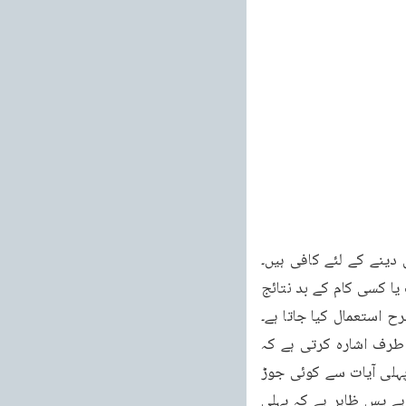
 دینے کے لئے کافی ہیں۔
فَوَيْلٌ لِّلْمُصَلِّيْنَ۠ۙ۰۰۵ پس ہلاکت ہے ان نمازیوں کے لئے۔حلّ لُغات۔وَیْلٌ۔وَیْلٌ کلمہ عذاب ہے جب عذاب یا کسی کام کے بد نتائج 
 طرح استعمال کیا جاتا ہے۔
(اقرب) تفسیر۔فَوَیْلٌ لِّلْمُصَلِّیْنَ میں وَیْلٌ کے لفظ سے پہلے جو فاء لائی گئی ہے وہ اس بات کی طرف اشارہ کرتی ہے کہ 
پہلے حالات بھی نمازی کے ہی ہیں اگر پہلے حالات نمازی کے نہ مانے جائیں تو پھر اس آیت کا پہلی آیات سے کوئی جوڑ 
معلوم نہیں ہو تا۔تکذیب کرے کوئی، دھتکارے کوئی اور لعنت ہو نمازی پر۔یہ خلاف عقل بات ہے پس ظاہر ہے کہ پہلی 