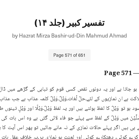
تفسیر کبیر (جلد ۱۴)
by
Hazrat Mirza Bashir-ud-Din Mahmud Ahmad
Page
571
of
651
571
— Pa
 ہو جاتا ہے اور یہ دونوں نقص کسی قوم کو تباہی کے گڑھے میں ڈال
 تو وَیْلٌ کا لفظ بولتے ہیں اور یہ لفظ وَیْلٌ۔وَیْلًا اور وَیْلٍ تینوں