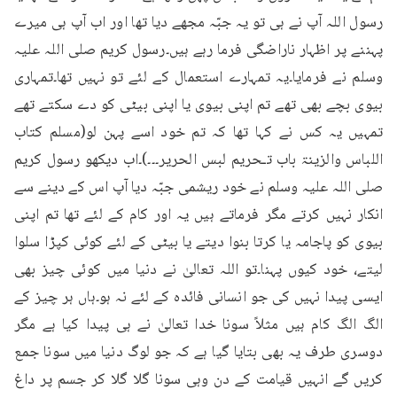
رسول اللہ آپ نے ہی تو یہ جبّہ مجھے دیا تھا اور اب آپ ہی میرے 
پہننے پر اظہار ناراضگی فرما رہے ہیں۔رسول کریم صلی اللہ علیہ 
وسلم نے فرمایا۔یہ تمہارے استعمال کے لئے تو نہیں تھا۔تمہاری 
بیوی بچے بھی تھے تم اپنی بیوی یا اپنی بیٹی کو دے سکتے تھے 
تمہیں یہ کس نے کہا تھا کہ تم خود اسے پہن لو(مسلم کتاب 
اللباس والزینۃ باب تـحریم لبس الحریر۔۔۔)۔اب دیکھو رسول کریم 
صلی اللہ علیہ وسلم نے خود ریشمی جبّہ دیا آپ اس کے دینے سے 
انکار نہیں کرتے مگر فرماتے ہیں یہ اور کام کے لئے تھا تم اپنی 
بیوی کو پاجامہ یا کرتا بنوا دیتے یا بیٹی کے لئے کوئی کپڑا سلوا 
لیتے، خود کیوں پہنا۔تو اللہ تعالیٰ نے دنیا میں کوئی چیز بھی 
ایسی پیدا نہیں کی جو انسانی فائدہ کے لئے نہ ہو۔ہاں ہر چیز کے 
الگ الگ کام ہیں مثلاً سونا خدا تعالیٰ نے ہی پیدا کیا ہے مگر 
دوسری طرف یہ بھی بتایا گیا ہے کہ جو لوگ دنیا میں سونا جمع 
کریں گے انہیں قیامت کے دن وہی سونا گلا گلا کر جسم پر داغ 