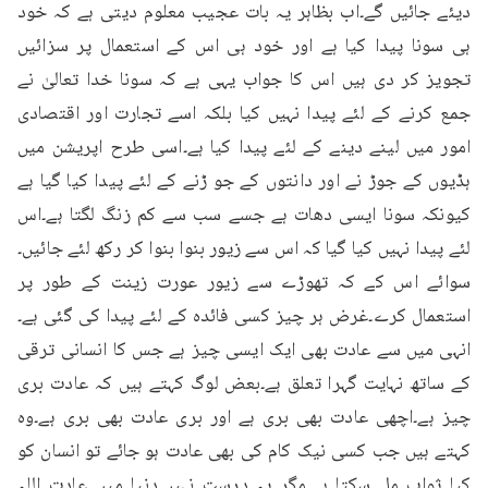
دیئے جائیں گے۔اب بظاہر یہ بات عجیب معلوم دیتی ہے کہ خود 
ہی سونا پیدا کیا ہے اور خود ہی اس کے استعمال پر سزائیں 
تجویز کر دی ہیں اس کا جواب یہی ہے کہ سونا خدا تعالیٰ نے 
جمع کرنے کے لئے پیدا نہیں کیا بلکہ اسے تجارت اور اقتصادی 
امور میں لینے دینے کے لئے پیدا کیا ہے۔اسی طرح اپریشن میں 
ہڈیوں کے جوڑ نے اور دانتوں کے جو ڑنے کے لئے پیدا کیا گیا ہے 
کیونکہ سونا ایسی دھات ہے جسے سب سے کم زنگ لگتا ہے۔اس 
لئے پیدا نہیں کیا گیا کہ اس سے زیور بنوا بنوا کر رکھ لئے جائیں۔
سوائے اس کے کہ تھوڑے سے زیور عورت زینت کے طور پر 
استعمال کرے۔غرض ہر چیز کسی فائدہ کے لئے پیدا کی گئی ہے۔
انہی میں سے عادت بھی ایک ایسی چیز ہے جس کا انسانی ترقی 
کے ساتھ نہایت گہرا تعلق ہے۔بعض لوگ کہتے ہیں کہ عادت بری 
چیز ہے۔اچھی عادت بھی بری ہے اور بری عادت بھی بری ہے۔وہ 
کہتے ہیں جب کسی نیک کام کی بھی عادت ہو جائے تو انسان کو 
کیا ثواب مل سکتا ہے۔مگر یہ درست نہیں۔دنیا میں عادت اللہ 