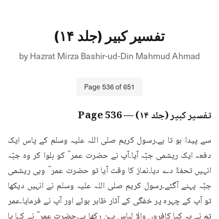
تفسیر کبیر (جلد ۱۴)
by
Hazrat Mirza Bashir-ud-Din Mahmud Ahmad
Page
536
of
651
تفسیر کبیر (جلد ۱۴)
— Page
536
سے پیدا ہو تا ہے۔رسول کریم صلی اللہ علیہ وسلم کے پاس ایک 
دفعہ ایک ریشمی جبّہ آیا۔آپ نے حضرت عمر ؓ کو بلوا کر وہ جبّہ 
انہیں تحفۃً دے دیا۔نماز کا وقت آیا تو حضرت عمر ؓ وہی ریشمی 
جبّہ پہنے آگئے۔رسول کریم صلی اللہ علیہ وسلم نے انہیں دیکھا 
تو آپ کے چہرہ پر خفگی کے آثار ظاہر ہوئے اور آپ نے فرمایا۔عمر 
تم نے یہ کیا کافروں والا لباس پہن رکھا ہے۔حضرت عمر ؓ نے کہا یا 