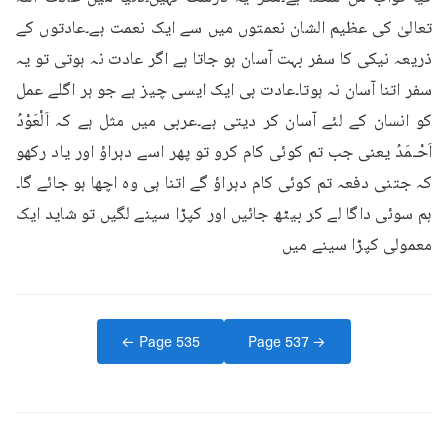
تعالیٰ کی عظیم الشان نعمتوں میں سے ایک نعمت ہے۔عادتوں کے 
ذریعہ نیکی کا سفر بہت آسان ہو جاتا ہے اگر عادت نہ ہوتی تو یہ 
سفر اتنا آسان نہ ہوتا۔عادت ہی ایک ایسی چیز ہے جو ہر اگلے عمل 
کو انسان کے لئے آسان کر دیتی ہے۔عربی میں مثل ہے کہ اَلْعَوْدُ 
اَحْـمَدُ یعنی جب تم کوئی کام کرو تو پھر اسے دہراؤ اور یاد رکھو 
کہ جتنی دفعہ تم کوئی کام دہراؤ گے اتنا ہی وہ اچھا ہو جائے گا۔
ہم سوئی داگا لے کر بیٹھ جائیں اور کپڑا سینے لگیں تو شاید ایک 
معمولی کپڑا سینے میں
← Page
535
Page
537
→