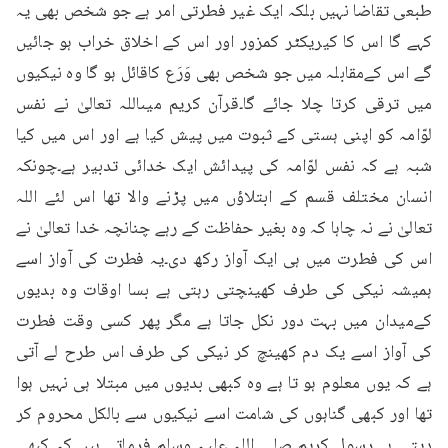
طبعی تقاضا نہیں بلکہ ایک غیر فطرتی امر ہے جو شخص بھی یہ 
کہے گا اس کا کیریکٹر کمزور اور اس کے اخلاق خراب ہو جائیں 
گے اس کےمقابلہ میں جو شخص بھی وَرَع کاقائل ہو گا وہ نیکیوں 
میں ترقی کرتا چلا جائے گا۔قرآن کریم میںاللہ تعالیٰ نے نفس 
لوّامہ کو اپنی ہستی کے ثبوت میں پیش کیا ہے اور اس میں کیا 
شبہ ہے کہ نفس لوّامہ کی پیدائش ایک خدائی تدبیر ہے۔چونکہ 
انسان مختلف قسم کے ابتلاؤں میں پڑنے والا تھا اس لئے اللہ 
تعالیٰ نے نہ چاہا کہ وہ بغیر حفاظت کے رہے چنانچہ خدا تعالیٰ نے 
اس کی فطرت میں ہی ایک آواز رکھ دی۔یہ فطرت کی آواز اسے 
ہمیشہ نیکی کی طرف کھینچتی رہتی ہے بسا اوقات وہ بدیوں 
کےمیدان میں بہت دور نکل جاتا ہے مگر پھر کسی وقت فطرت 
کی آواز اسے یک دم کھینچ کر نیکی کی طرف اس طرح لے آتی 
ہے کہ یوں معلوم ہو تا ہے وہ کبھی بدیوں میں مبتلا ہی نہیں ہوا 
تھا اور کبھی گناہوں کی شامت اسے نیکیوں سے بالکل محروم کر 
دیتی ہے۔رسول کریم صلی اللہ علیہ وسلم فرماتے ہیں کہ کبھی 