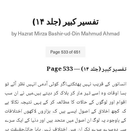
تفسیر کبیر (جلد ۱۴)
by
Hazrat Mirza Bashir-ud-Din Mahmud Ahmad
Page
533
of
651
تفسیر کبیر (جلد ۱۴)
— Page
533
انسانوں کے قریب نہیں پھٹکتے۔اگر کوئی آدمی انہیں نظر آئے تو 
بسا اوقات وہ اسے تیر مار کر ہلاک کر دیتے ہیں۔میں نے ان سب 
اقوام اور لوگوں کے حالات کا مطالعہ کر کے یہی نتیجہ نکالا ہے 
کہ کچھ اخلاق کے اصول ایسے ہیں کہ ہزاروں لاکھوں اختلافات 
کے باوجود یہ لوگ ان اصول میں متحد ہیں اور دنیا کے ایک سرے 
سے دوسرے سرے تک ان میں اختلاف نہیں پایا جاتا۔حقیقت یہ 