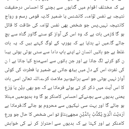
ہے کہ مختلف اقوام میں گناہوں سے بچنے کا احساس درحقیقت 
نتیجہ ہے نفس لوّامہ، کانشنس یا ضمیر کا۔یہ قومی رسم و رواج 
کانتیجہ نہیں۔پس جو شخص بھی نفس لوّامہ کی طاقت کا قائل 
ہو گا لازمی بات ہے کہ وہ اس کی آواز کو سنے گااور گناہ سے بچ 
جائے گا۔میں نے بتایا ہے کہ یورپ کے لوگ کہتے ہیں کہ یہ بات 
غلط ہے جو باتیں انسان نے اپنے باپ دادا سے سنی ہوئی ہوتی ہیںا 
ن کو کرنے لگ جاتا ہے اور جن باتوں سے اسےمنع کیا جاتا ہے ا ن 
کی نفرت اس کے دل میں بیٹھ جاتی ہے ضمیر یا فطرت کی کوئی 
آواز نہیں ہوتی جو اسے برائیوںپر ملامت کرے۔اللہ تعالیٰ اسی بات 
کا اس آیت میں ذکر کر تے ہوئے فرماتا ہے کہ جو بھی دِیْن یا وَرَع 
یعنی بدیوں سے بچنےکے احساس کامنکر ہو گا وہ بدیوںمیں مبتلا 
ہو جائے گا اور بہت سی نیکیوں سے محروم ہو جائے گا۔فرماتا ہے 
اَرَءَیْتَ الَّذِیْ یُکَذِّبُ بِالدِّیْنِ مجھےبتاؤ تو اس شخص کا حال جو ورع 
کامنکر ہے اور کہتا ہے کہ بدیوں سے احتراز کر نے کی خواہش 