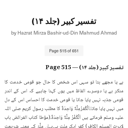
تفسیر کبیر (جلد ۱۴)
by
Hazrat Mirza Bashir-ud-Din Mahmud Ahmad
Page
515
of
651
تفسیر کبیر (جلد ۱۴)
— Page
515
ہے یا مجھے بتا تو سہی اس شخص کا حال جو قومی خدمت کا 
منکر ہے یا دوسرے الفاظ میں یوں کہنا چاہیے کہ اس کے اندر 
قومی جذبہ نہیں پایا جاتا یا قومی خدمت کا احساس اس کے دل 
میں نہیں پایا جاتا۔اَلْکُفرُمِلَّۃٌ وَاحِدَۃٌ کا مطلب رسول کریم صلی اللہ 
علیہ وسلم فرماتے ہیں اَلْکُفْرُ مِلَّۃٌ وَاحِدَۃٌ۔(مؤطا کتاب الفرائض باب 
لایرث المسلم الکافر) کفر ایک ملت ہے۔یہاں مِلَّۃ کے معنے شریعت 