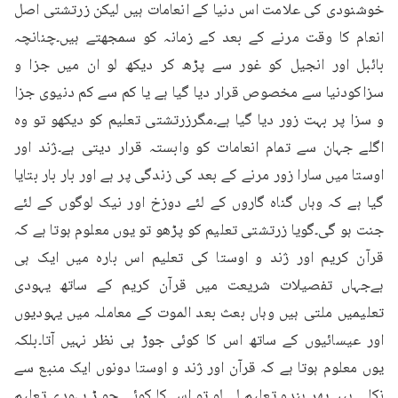
خوشنودی کی علامت اس دنیا کے انعامات ہیں لیکن زرتشتی اصل 
انعام کا وقت مرنے کے بعد کے زمانہ کو سمجھتے ہیں۔چنانچہ 
بائبل اور انجیل کو غور سے پڑھ کر دیکھ لو ان میں جزا و 
سزاکودنیا سے مخصوص قرار دیا گیا ہے یا کم سے کم دنیوی جزا 
و سزا پر بہت زور دیا گیا ہے۔مگرزرتشتی تعلیم کو دیکھو تو وہ 
اگلے جہان سے تمام انعامات کو وابستہ قرار دیتی ہے۔ژند اور 
اوستا میں سارا زور مرنے کے بعد کی زندگی پر ہے اور بار بار بتایا 
گیا ہے کہ وہاں گناہ گاروں کے لئے دوزخ اور نیک لوگوں کے لئے 
جنت ہو گی۔گویا زرتشتی تعلیم کو پڑھو تو یوں معلوم ہوتا ہے کہ 
قرآن کریم اور ژند و اوستا کی تعلیم اس بارہ میں ایک ہی 
ہےجہاں تفصیلات شریعت میں قرآن کریم کے ساتھ یہودی 
تعلیمیں ملتی ہیں وہاں بعث بعد الموت کے معاملہ میں یہودیوں 
اور عیسائیوں کے ساتھ اس کا کوئی جوڑ ہی نظر نہیں آتا۔بلکہ 
یوں معلوم ہوتا ہے کہ قرآن اور ژند و اوستا دونوں ایک منبع سے 
نکلی ہیں۔پھر ہندو تعلیم لے لو تو اس کا کوئی جو ڑ یہودی تعلیم 