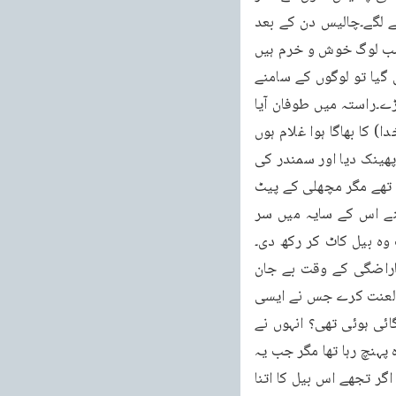
اندر تباہ کردی جائے گی وہ اس بستی کو چھوڑ کر جنگل میںجا بیٹھے اور عذاب کا انتظار کرنے لگے۔چالیس دن کے بعد 
کوئی نینوہ سے آنے والا ملا تو اس سے انہوں نے پوچھا کہ نینوہ کا کیا حال ہے اس نے بتایا کہ سب لوگ خوش و خرم ہیں 
اور بالکل خیریت کے ساتھ ہیں۔اس پر حضرت یونسؑ کو خیال گذرا کہ اگر میں نینوہ میں واپس گیا تو لوگوں کے سامنے 
مجھے شرمندگی اٹھانی پڑے گی۔چنانچہ وہ جہاز میں بیٹھ کر کسی غیر ملک کی طرف چل پڑے۔راستہ میں طوفان آیا 
اس پر انہوں نے جہاز والوں سے اصرار سے کہاکہ یہ عذاب میری وجہ سے آرہا ہے جو اپنے آقا (خدا) کا بھاگا ہوا غلام ہوں 
اس لئے مجھے سمندر میں پھینک دو۔چنانچہ بہت سے انکار کے بعد انہوں نے ان کو سمندر میں پھینک دیا اور سمندر کی 
ایک بڑی مچھلی ان کو نگل گئی اور آخر اس نے قے کر کے انہیں کنارہ پر پھینک دیا وہ ابھی زندہ تھے مگر مچھلی کے پیٹ 
میں رہنے کی وجہ سے سخت کمزور ہو چکے تھے وہاں ایک کدو کی بیل اُگی ہوئی تھی انہوںنے اس کے سایہ میں سر 
ت وہ بیل کاٹ کر رکھ دی۔
صبح جب انہوں نے بیل کو کٹا دیکھا تو جیسے انسان کی عادت میں یہ بات داخل ہے کہ وہ ناراضگی کے وقت بے جان 
چیزوںاور جانوروں کو بھی برا بھلاکہہ دیتا ہے انہوں نے بھی غصہ میں کہا کہ خدا اس کیڑے پر لعنت کرے جس نے ایسی 
آرام دہ بیل کو کاٹ دیا ہے۔اس پر حضرت یونسؑ کو الہام ہوا کہ اے یونس ! کیا یہ بیل تیری اگائی ہوئی تھی؟ انہوں نے 
عرض کیا نہیں۔اللہ تعالیٰ نے فرمایا یہ بیل تیری اگائی ہوئی نہیں تھی صرف تجھے اس سے فائدہ پہنچ رہا تھا مگر جب یہ 
بیل کٹ گئی تو تجھے کتنا غصہ آیا کہ تو نے کیڑے پر بھی لعنت کر نی شروع کر دی۔اے یونس اگر تجھے اس بیل کا اتنا 