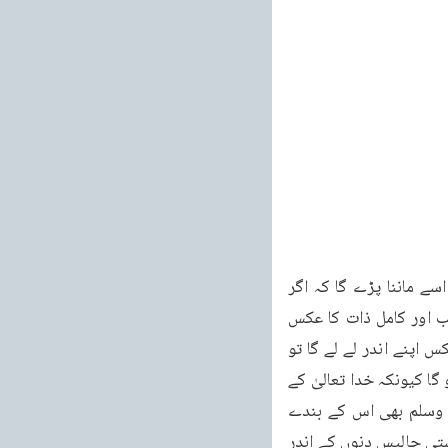
نہیں مانتا اسے ہم پہلے خدا تعالیٰ کے وجود کا قائل کریں گے۔لیکن جب وہ قائل ہو جائے گا تو اسے ماننا پڑے گا کہ اگر 
کامل اور بےعیب وجود خدا تعالیٰ کا ہے تو نیکی سوائے اس کے اور کچھ نہیں کہ ہم اس بے عیب اور کامل ذات کا عکس 
اپنے اندر پیدا کر لیں اور اس کی تصویر بن جائیں۔جب کوئی شخص خدا تعالیٰ کی صفات کا عکس اپنے اندر لے لے گا تو 
وہ تمام دنیا سے حسن سلوک کرنے لگ جائے گا اور اس کا رحم دوست اور دشمن سب پر وسیع ہو گا کیونکہ خدا تعالیٰ کے 
نزدیک سب اس کے بندے ہیں۔ابو جہل بھی اس کا بندہ ہے اور محمدرسول اللہ صلی اللہ علیہ وسلم بھی اس کے بندے 
ہیں۔یوناہ نبی کے واقعہ کو ہی دیکھ لو اللہ تعالیٰ نے حضرت یونسؑ کو الہاماً بتایا کہ نینوہ کی بستی چالیس دنوں کے اندر 