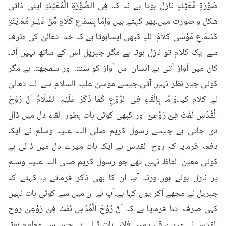
صُوْرَۃٍ مُّعَیَّنَۃٍ نازل ہوتا ہے نہ کہ فِی الصُّوْرَۃِ الْمُعَیَّنَۃِ اپنی ذاتی 
شکل و صورت میں۔پھر کہتے ہیں وَاِمَّا بِسَمَاعِ کَلَامٍ مِّنْ غَیْـرِ مُعَایَنَۃٍ 
کَسَمَاعِ مُوْسٰی کَلَامَ اللہِ کبھی ایساہوتا ہے کہ خدا تعالیٰ کی طرف 
سے ایک کلام تو نازل ہوتا ہے مگر جبریل اس کے ساتھ نہیں آتا۔
کان میں آواز آتی ہے انسان اس آواز کو سنتا اور سمجھتا ہے مگر 
کوئی چیز نظر نہیں آتی۔جیسے موسیٰ علیہ السلام سے اللہ تعالیٰ 
نے کلام کیا۔وَاِمَّا بِاِلْقَاءٍ فِی الرَّوْعِ کَمَا ذَکَرَ عَلَیْہِ السَّلَامُ اَنَّ رُوْحَ 
الْقُدُسِ نَفَثَ فِیْ رَوْعِیْ اور کبھی کوئی بات بطور القاء دل میں ڈال 
دی جاتی ہے جیسے رسول کریم صلی اللہ علیہ وسلم نے ایک 
دفعہ فرمایا کہ روح القدس نے ایک بات میرے دل میں ڈالی ہے 
کوئی معین الفاظ نہیں تھے جو رسول کریم صلی اللہ علیہ وسلم 
پر نازل ہوئے ہوں۔ورنہ آپ ان کا بھی ذکر فرماتے یا کہتے کہ 
جبریل نے مجھے آکر یوں کہا ہے۔آپ نے ان میں سے کوئی بات نہیں 
کہی صرف اتنا فرمایا ہے کہ اَنَّ رُوْحَ الْقُدُسِ نَفَثَ فِیْ رَوْعِیْ روح 
القدس نے میرے قلب میں فلاں بات ڈالی ہے جس سے معلوم ہوتا 