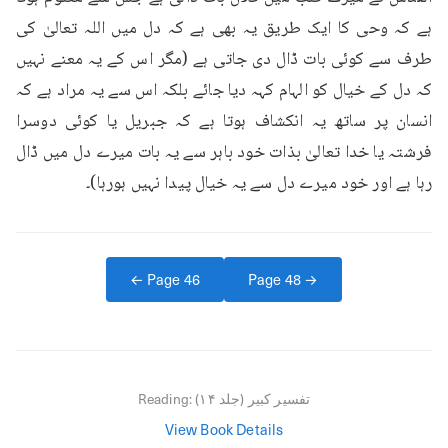
ہے کہ وحی کا ایک طریق یہ بھی ہے کہ دل میں اللہ تعالیٰ کی 
طرف سے کوئی بات ڈال دی جاتی ہے (مگر اس کے یہ معنے نہیں 
کہ دل کے خیال کو الہام کہہ دیا جائے بلکہ اس سے یہ مراد ہے کہ 
انسان پر ساتھ یہ انکشاف ہوتا ہے کہ جبریل یا کوئی دوسرا 
فرشتہ یا خدا تعالیٰ بذات خود باہر سے یہ بات میرے دل میں ڈال 
رہا ہے اور خود میرے دل سے یہ خیال پیدا نہیں ہورہا)۔
← Page
46
Page
48
→
تفسیر کبیر (جلد ۱۴)
Reading:
View Book Details