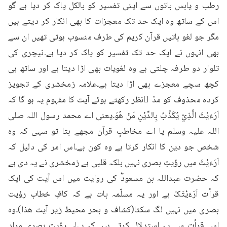
رطب و یابس باتوں سے اپنی تفسیر کو بالکل پاک کر دیا ہے گو 
اس کے ساتھ وہ ایک حد تک معجزات کا بھی انکار کر دیتے ہیں 
مگر جو لغو باتیں قرآن کریم کی طرف منسوب ہوتی تھیں ان سے 
بھی انہوں نے ایک حد تک تفسیر کو پاک کر دیا ہے۔نیچری کی 
تلوار دو طرفہ چلتی ہے وہ لغویات بھی اڑا دیتا ہے اور ساتھ ہی 
کچھ سچے معجزے بھی اڑا دیتا ہے۔علامہ زمخشری کے تجویز 
کردہ محذوف کو مدّ ِنظر رکھتے ہوئے آیت کا مفہوم یہ ہو گا کہ 
اَرَءَيْتَ الَّذِيْ يُكَذِّبُ بِالدِّيْنِ مَنْ ھُوَ۔یعنی اے محمد رسول اللہ صلی 
اللہ علیہ وسلم یا اے مخاطبِ قرآن مجھے بتا تو سہی کہ وہ 
شخص جو دین کا انکار کرتا ہے وہ کون ہے۔اس امر کی دلیل کہ 
اَرَءَيْتَ میں رؤیتِ بصری نہیں بلکہ قلبی ہے زمخشری نے یہ دی ہے 
کہ حضرت عبداللہ بن مسعودؓ کی روایت میں اس آیت کی ایک 
قرأت اَرَءَيْتَکَ ہے اور یہ مسلّمہ بات ہے کہ کافِ خطاب رؤیت 
بصری میں نہیں لگ سکتا(کشاف و بحر محیط زیر آیت ھذا)۔وہ 
اس قرأت سے یہ استدلال کرتے ہیں کہ یہاں رؤیت بصری مراد 