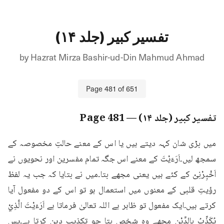
تفسیر کبیر (جلد ۱۴)
by
Hazrat Mirza Bashir-ud-Din Mahmud Ahmad
Page
481
of
651
تفسیر کبیر (جلد ۱۴)
— Page
481
میں بڑی شان کہہ دیتے ہیں یا اس کے معنے حالتِ مخصوصہ کے 
سمجھ لیں۔اَرَءَيْتَ کے معنے اس جگہ تمام مفسرین اور نحویوں نے 
اَخْبِرْنِیْ کے کئے ہیں یعنی مجھے بتا۔میں نے بتایا کہ جب یہ لفظ 
رؤیتِ قلبی کے معنوں میں استعمال ہو تو اس کے دو مفعول آیا 
کرتے ہیں۔ایک مفعول تو ظاہر ہے اللہ تعالیٰ فرماتا ہے اَرَءَيْتَ الَّذِيْ 
يُكَذِّبُ بِالدِّيْنِ مجھے وہ شخص بتا جو تکذیبِ دین کرتا ہے۔پس 