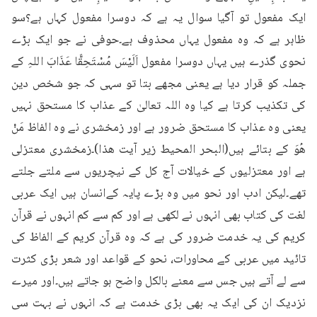
ایک مفعول تو آگیا سوال یہ ہے کہ دوسرا مفعول کہاں ہے؟سو 
ظاہر ہے کہ وہ مفعول یہاں محذوف ہے۔حوفی نے جو ایک بڑے 
نحوی گذرے ہیں یہاں دوسرا مفعول اَلَیْسَ مُسْتَحِقًّا عَذَابَ اللہِ کے 
جملہ کو قرار دیا ہے یعنی مجھے بتا تو سہی کہ جو شخص دین 
کی تکذیب کرتا ہے کیا وہ اللہ تعالیٰ کے عذاب کا مستحق نہیں 
یعنی وہ عذاب کا مستحق ضرور ہے اور زمخشری نے وہ الفاظ مَنْ 
ھُوَ کے بتائے ہیں(البحر المحیط زیر آیت ھذا)۔زمخشری معتزلی 
ہے اور معتزلیوں کے خیالات آج کل کے نیچریوں سے ملتے جلتے 
تھے۔لیکن ادب اور نحو میں وہ بڑے پایہ کےانسان ہیں ایک عربی 
لغت کی کتاب بھی انہوں نے لکھی ہے اور کم سے کم انہوں نے قرآن 
کریم کی یہ خدمت ضرور کی ہے کہ وہ قرآن کریم کے الفاظ کی 
تائید میں عربی کے محاورات، نحو کے قواعد اور شعر بڑی کثرت 
سے لے آتے ہیں جس سے معنے بالکل واضح ہو جاتے ہیں۔اور میرے 
نزدیک ان کی ایک یہ بھی بڑی خدمت ہے کہ انہوں نے بہت سی 