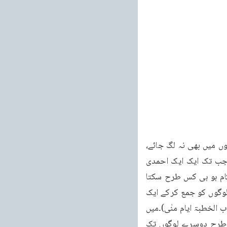
یہی ہے کہ لوگ سنیں اور آگے پہنچائیں، وہ سنیں اور آگے پہنچائیں۔جب تک وہی آگ ان کے دلوں میں بھی نہ لگ جائے، 
وہی تڑپ ان کے دلوں میں بھی پیدا نہ ہو جائے جو خلیفۂ وقت کے دل میں لگی ہوئی ہو اور جب تک ایک ایک احمدی 
دوسرے کو پکڑ کر یہ نہ کہے کہ تم میں فلاں غلطی ہے اس کی اصلاح کرو اس وقت تک یہ کام ہو ہی کس طرح سکتا 
ہے۔دیکھو رسول کریم صلی اللہ علیہ وسلم نے بھی اپنی وفات کے قریب جب حجۃ الوداع میں لوگوں کو جمع کرکے ایک 
تقریر کی تو اس آخری وصیت میں آپ نے یہی کہا کہ فَلْیُبَلِّغُ الشَّاہِدُ الْغَائِبَ(بخاری کتاب الحج باب الخطبۃ ایام منٰی)۔میں 
نے بات کہہ دی ہے مگر میری بات سب لوگوں کے کانوں تک نہیں پہنچ سکتی۔میری بات اسی طرح دوسرے لوگوں تک 