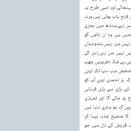
پہنچ سکتی ہے کہ جو شخص مجھ سے کوئی بات سنے وہ آگے پہنچائے وہ اگلا شخص پھر آگے پہنچائے۔اور اسی طرح یہ 
سلسلہ جاری رہے۔یہی قومی ترقی کا گُر ہے اسی سے قومیں زندہ ہوتی ہیں اِسی سے وہ دنیا میں فتح یاب ہوتی ہیں۔ورنہ 
خلیفہ خلیفہ ہی ہے خدا نہیں۔اب اس وقت میں جو کچھ کہہ رہا ہوں کراچی والے اسے نہیں سن رہے۔سندھ میں ہماری 
درجنوں جماعتیں ہیں وہ میری ان باتوں کو نہیں سن رہیں۔پنجاب میں سینکڑوں جگہ پر جماعتیں ہیں وہ ان باتوں کو 
نہیں سن رہیں۔صوبۂ سرحد میں درجنوں مقامات پر احمدیہ جماعتیں ہیں وہ میری ان باتوں کو نہیں سن رہیں۔ہندوستان 
اور مشرقی پاکستان میں سینکڑوں جگہ جماعتیں ہیں مگر ان میں سے کوئی بھی میری یہ باتیں نہیں سن رہی۔اس کے 
علاوہ ہندوستان سے باہر سینکڑوں جگہ جماعتیں ہیں مگر ان سب تک میری یہ آواز نہیں پہنچ رہی۔بے شک تقریریں چھپ 
بھی جاتی ہیں مگر زبانی بات کا جو اثر ہو سکتا ہے وہ پڑھنے سے کہاں ہو سکتا ہے۔پس جب ایک شخص سب دنیا تک اپنی 
آواز نہیں پہنچا سکتا تو پھر کون سا طریق ہے جس سے لوگوں کی اصلاح ہو۔وہ طریق یہی ہے کہ ہر احمدی اپنے آپ کو 
دوسروں کی اصلاح کا ذمہ دار سمجھے۔وہ رات اور دن اس کام میں لگا رہے اور اس غرض کے لئے بڑی سے بڑی قربانی 
کرنے کے لئے تیار رہے۔جب تم ایسا کر لو گے تو آسمان سے خدا تعالیٰ کا فضل نازل ہونا شروع ہو جائے گا اور تمہاری 
کامیابی تمہارے سامنے آجائے گی۔اس وقت بھی ہم خدا تعالیٰ کے فضل سے اتنی بڑی تعداد میں ہیں کہ ہم ساری دنیا میں 
تبلیغ کر سکتے ہیں۔بلکہ اگر ہم اپنے اندر جانی قربانی کا صحیح جذبہ پیدا کر لیں، مالی قربانی کا صحیح جذبہ پیدا کر 
لیں تو ساری دنیا میں اسلام کا جھنڈا گاڑ سکتے ہیں۔تیسرے معنے اس آیت کے یہ ہوں گے کہ قریش کے دل میں جو 