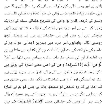
ہادی ہے اور وحی ثانی کی طرف اس لئے کہ وہ مثال کے رنگ میں 
وہی جلوہ دوبارہ ظاہر کرنے والی ہے جو آنحضرت صلی اللہ علیہ 
وسلم کے ذریعہ ظاہر ہوا۔وحی کی تشریح علمائے سلف کے نزدیک 
وحی کیا شے ہے اس بارہ میں لغت کے حوالہ جات تو اوپر لکھے 
جاچکے ہیں اب میں اس کی حقیقت شرعی کے متعلق کچھ 
روشنی ڈالنا چاہتاہوں۔اس بارہ میں بہترین اجمالی حوالہ پرانے 
علماء کے خیالات کے متعلق ایک لغت ہی کی کتاب سے ملتا ہے اور 
وہ لغات قرآن کی کتاب مفرداتِ راغب ہے۔اس میں لکھا ہے اَصْلُ 
الْوَحْیِ: اَلْاِشَارَۃُ السَّـرِیْعَۃُ وحی کے اصل معنے اشارہ کے ہوتے ہیں 
مگر ایسا اشارہ جو جلدی سے کیاجائے۔اشارے دو طرح ہوتے ہیں 
ایک تو آہستگی اور آرام سے کیاجاتا ہے مگر ایک ایسی جلدی سے 
کیا جاتا ہے کہ وہ شخص تو سمجھ جاتا ہے جس کو ہم نے اشارہ 
کیا ہوتا ہے مگر دوسرے لوگ نہیں سمجھ سکتے۔پس مفردات والے 
کہتے ہیں کہ وحی کے حقیقی معنے اَلْاِشَارَۃُ السَّـرِیْعَۃُ کے ہیں۔