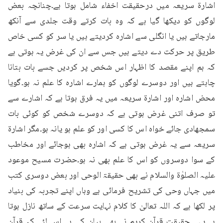
اشارۃ سریعہ میں درحقیقت اخفاء شامل ہوتا ہے۔چنانچہ بعض 
لوگوں کو دیکھا گیا ہے کہ وہ بات کرتے وقت جلدی سے آنکھ 
مارجاتے ہیں یا انگلی سے اشارہ کردیتے ہیں یا سر کو کسی خاص 
طریق پر حرکت دے دیتے ہیں جس سے ان کی غرض یہ ہوتی ہے 
کہ ہم اپنے مقصد کا اظہار اس شخص پر کردیں جسے بات بتانا 
چاہتے ہیں اور دوسرے لوگوں کو ہمارے اشارہ کا علم نہ ہو۔گویا 
محض اشارہ اور اشارۃ سریعہ میں یہ فرق ہوتا ہے کہ اشارے سے 
تو صرف اتنی غرض ہوتی ہے کہ دوسرے شخص کو کوئی بات 
سمجھادی جائے خواہ اس کا کسی اور کو علم ہو یانہ ہو۔مگر اشارۃ 
سریعہ سے یہ غرض ہوتی ہے کہ اشارہ بھی ہوجائے اور مخاطب 
کے سوا دوسروں کو اس کا علم بھی نہ ہو۔حضرت مسیح موعود 
علیہ الصلوٰۃ والسلام نے بھی حقیقۃ الوحی اور بعض دوسری کتب 
میں جہاں وحی کی تشریح فرمائی ہے وہاں اپنے تجربہ کی بنیاد 
پر لکھا ہے کہ اللہ تعالیٰ کا کلام نہایت سرعت کے ساتھ نازل ہوتا 
ہے۔یہی حقیقت قرآن کریم نے بھی بیان کی ہے اس لئے کہ قرآن 