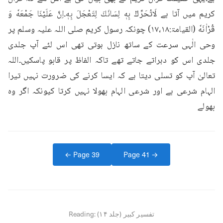
کریم میں آتا ہے لَاتُحَرِّكْ بِهٖ لِسَانَكَ لِتَعْجَلَ بِهٖ۔اِنَّ عَلَيْنَا جَمْعَهٗ وَ 
قُرْاٰنَهٗ (القیامۃ:۱۷،۱۸) چونکہ رسول کریم صلی اللہ علیہ وسلم پر 
وحی الٰہی سرعت کے ساتھ نازل ہوتی تھی اس لئے آپ جلدی 
جلدی اس کو دہراتے جاتے تھے تاکہ الفاظ پر قابو پاسکیں۔اللہ 
تعالیٰ آپ کو تسلی دیتا ہے کہ ایسا کرنے کی ضرورت نہیں تیرا 
الہام شرعی ہے اور شرعی الہام بھولا نہیں کرتا کیونکہ اگر وہ 
بھولے
← Page
39
Page
41
→
تفسیر کبیر (جلد ۱۴)
Reading: