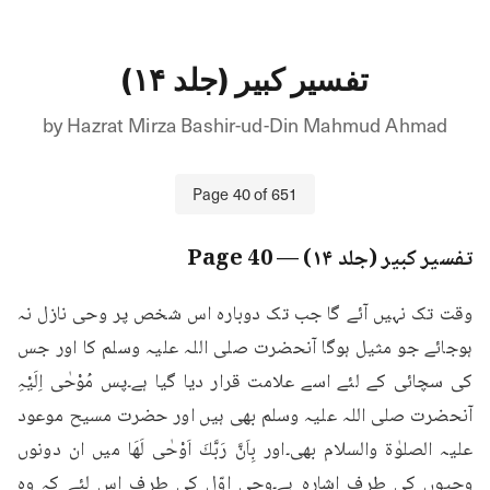
تفسیر کبیر (جلد ۱۴)
by
Hazrat Mirza Bashir-ud-Din Mahmud Ahmad
Page
40
of
651
تفسیر کبیر (جلد ۱۴)
— Page
40
وقت تک نہیں آئے گا جب تک دوبارہ اس شخص پر وحی نازل نہ 
ہوجائے جو مثیل ہوگا آنحضرت صلی اللہ علیہ وسلم کا اور جس 
کی سچائی کے لئے اسے علامت قرار دیا گیا ہے۔پس مُوْحٰی اِلَیْہِ 
آنحضرت صلی اللہ علیہ وسلم بھی ہیں اور حضرت مسیح موعود 
علیہ الصلوٰۃ والسلام بھی۔اور بِاَنَّ رَبَّكَ اَوْحٰى لَهَا میں ان دونوں 
وحیوں کی طرف اشارہ ہے۔وحی اوّل کی طرف اس لئے کہ وہ 