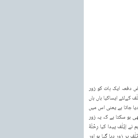
جاتا ہے۔دیکھو میاں میں تمہیں کہتا ہوں۔دیکھو میاں میں تمہیں کہتا ہوں۔گو یا لفظاً یا معناً بعض دفعہ ایک بات کو زور 
دینے کے لئےدہرایا جاتا ہے پس اٖلٰفِهِمْ پہلے اِیْلٰف کا بدل ہے اور معنے یہ ہیں کہ ہم نے قریش کے اِیْلٰف کےلئے ایساکیا ہاں ہاں 
ہم نے قریش کے اِیْلٰف کے لئے ایسا کیا اردو میں ایسے موقعہ پر بعض دفعہ ہاں ہاں کا لفظ بڑھا دیا جاتا ہے یعنی اس میں 
کوئی شبہ نہیں یقینی اور قطعی بات ہے۔یہ زور جو یہاں کلام پر دیا گیا ہے اس کے متعلق یہ بھی ہو سکتا ہے کہ یہ زور 
رِحْلَةَ الشِّتَآءِ وَ الصَّيْفِ پر ہو یعنی ہم نے قریش کے دل میں اِیْلٰف پیدا کیا پھر ہم کہتے ہیں کہ ہم نے اِیْلٰف پیدا کیا رِحْلَةَ 
الشِّتَآءِ وَ الصَّيْفِ کے متعلق۔گویا یہ زور رِحْلَةَ الشِّتَآءِ وَ الصَّيْفِ پر ہو لیکن یہ بھی ہو سکتا ہے کہ اِیْلٰف پر زور دیا گیا ہو اور 