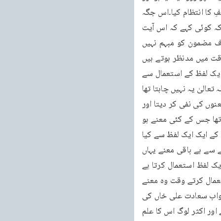
خود اسی مضمون کے لئے یہ لفظ دوبارہ لایا گیا ہو یعنی ہم نے اِیْلٰف کے لئے رِحْلَةَ الشِّتَآءِ وَ الصَّيْفِ کا انتظام کیا۔اس جگہ 
یہ یاد رکھنا چاہیے کہ اس قسم کا معنوں کا اختلاف مضمون کو مبہم نہیں کر دیتا۔ہو سکتا ہے کہ کوئی کہے کہ اس آیت 
کے تو پانچ چھ معنے ہوگئے ہیں اور مضمون مبہم ہو گیا ہے۔مگر یہ غلط ہے اس قسم کا اختلاف مضمون کو مبہم نہیں 
کرتا بلکہ کلام الٰہی میں ایسا اختلاف مضامین کو وسیع کر دیتاہے اور وہ سب معنے ہی ایک وقت میں مدنظر ہوتے ہیں 
کیونکہ ہم قرآن کریم کی نسبت یہ عقیدہ رکھتے ہیں کہ وہ خدائے علیم و خبیر کا کلام ہے۔اگر ایک لفظ کے استعمال سے 
تین یا چار معنے نکل سکتے تھے اور ان میں سے دو یا تین معنے الٰہی منشاء میں نہیں تھے اور اللہ تعالیٰ یہ نہیں چاہتا تھا 
کہ وہ معنے لئے جائیں تو اللہ تعالیٰ کے لئے اس کی وضاحت میں کون سی مشکل تھی وہ باقی معنوں کی نفی کر دیتا اور 
بتا دیتا کہ یہاں صرف فلاں معنے مراد ہیں۔آخر جب خدا نے ایک ایسا جملہ یا لفظ استعمال کیا تھا جس کے کئی معنے ہو 
سکتے تھے اور خدا تعالیٰ کے متعلق ہمارا یہ عقیدہ ہے کہ وہ علیم و خبیر ہے وہ جانتا تھا کہ اس کے ایک ایک لفظ سے کیا 
کیا معنے نکلیں گے تو وہ ان معنوں کی تردید کر دیتا اور کہتا کہ میرا مطلب صرف فلاں معنے سے ہے باقی معنے یہاں 
مراد نہ لئے جائیں۔اگر انسان کا کلام ہوتا تو ہم کہہ سکتے تھے کہ انسان غلطی کر سکتا ہے وہ ایک لفظ استعمال کرتا ہے 
مگر یہ نہیں جانتا کہ اس کے معنے کیا ہیں یا بعض دفعہ معنے تو جانتا ہے مگر اس لفظ کے استعمال کرتے وقت وہ معنے 
اس کے ذہن میں نہیں ہوتے اور اس طرح غلطی کر جاتا ہے ہمارے ملک کا مشہور لطیفہ ہے کہ نواب سعادت علی خاں کی 
مجلس میں ایک دفعہ سید انشاء اللہ خاں بیٹھے ہوئے تھے۔نواب سعادت علی خاں لونڈی زادہ تھے اور اکثر لوگ اس کا علم 