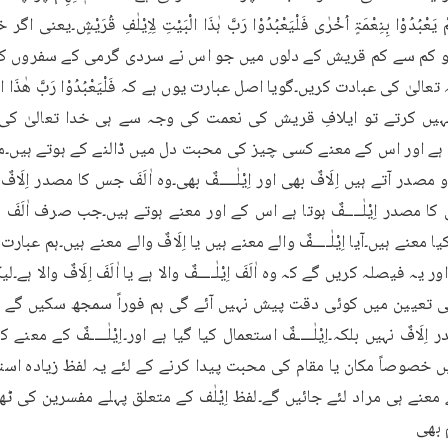
 تعیین میں کوئی دقت پیش نہیں آئے گی ہم فوراً سمجھ سکیں گے ک
 بھی