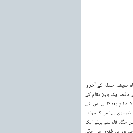
ان معنوں پر بعض لوگوں نے یہ اعتراض کیا ہے کہ فَلْيَعْبُدُوْا سے پہلے فاء پڑی ہوئی ہے اور فاء ہمیشہ جملہ کے آخری 
حصہ کے لئے آتی ہے حالانکہ لام کا متعلق پہلے آنا چاہیے تھا۔وہ کہتے ہیں ہم یہ مانتے ہیں کہ بعض دفعہ ایک چیز مقام کے 
لحاظ سے پہلے ہوتی ہے لیکن ذکر کے لحاظ سے پیچھے آتی ہے مگر فاء بتا رہی ہے کہ فَلْيَعْبُدُوْا کا مقام بعدکا ہے اس لئے 
اسے لام کا متعلق کس طرح قرار دیا جا سکتا ہے جس کا مقدم ہونا ذکراً نہ ہو تو مقاماً اور معناً ضروری ہے اس کا جواب 
زجاج اور زمخشری نے یہ دیا ہے کہ فاء شرط کے جواب کے لئے آتی ہے(کشاف زیر آیت ھذا) اور اس جگہ فاء سے پہلے ایک 
اور جملہ محذوف ہے اور یہ فاء اسی محذوف جملہ پر دلالت کرتی ہے نہ کہ اٖلٰفِهِمْ پر۔چنانچہ وہ یہ فقرہ اس جگہ 