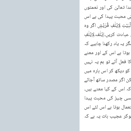
محذوف بتاتے ہیں فَاِنْ لَّمْ یَعْبُدُوْا بِنِعْمَۃٍ اُخْرٰی فَلْیَعْبُدُوْا رَبَّ ہٰذَا الْبَیْتِ لِاِیْلٰفِ قُرَیْشٍ۔یعنی اگر خدا تعالیٰ کی اور نعمتوں 
کی قریش کو قدر نہیں تو کم سے کم قریش کے دلوں میں جو اس نے سردی گرمی کے سفروں کی محبت پیدا کی ہے اس 
کی قدر کرتے ہوئے تو اللہ تعالیٰ کی عبادت کریں۔گویا اصل عبارت یوں ہے کہ فَلْيَعْبُدُوْا رَبَّ هٰذَا الْبَيْتِ لِاِيْلٰفِ قُرَيْشٍ اگر وہ 
کسی اورنعمت کی قدر نہیں کرتے تو ایلافِ قریش کی نعمت کی وجہ سے ہی خدا تعالیٰ کی عبادت کریں۔اِیْلٰف۔لِاِيْلٰفِ 
قُرَيْشٍ۔اِیْلٰف۔اٰلَفَ کا مصدر ہے اور اس کے معنے کسی چیز کی محبت دل میں ڈالنے کے ہوتے ہیں۔مگر یہ یاد رکھنا چاہیے کہ 
عربی زبان میں اٰلَفَ کے دو مصدر آتے ہیں اِلَافٌ بھی اور اِیْلٰــــفٌ بھی۔وہ اٰلَفَ جس کا مصدر اِلَافٌ ہوتا ہے اس کے اور معنے 
ہوتے ہیں اور وہ اٰلَفَ جس کا مصدر اِیْلٰــــفٌ ہوتا ہے اس کے اور معنے ہوتے ہیں۔جب صرف اٰلَفَ کا فعل آئے تو ہم یہ نہیں 
سمجھ سکتے کہ اس کے کیا معنے ہیں۔آیا اِیْلٰــــفٌ والے معنے ہیں یا اِلَافٌ والے معنے ہیں۔ہم عبارت کو دیکھ کر اس بارہ میں 
کوئی رائے قائم کریں گے اور یہ فیصلہ کریں گے کہ وہ اٰلَفَ اِیْلٰــــفٌ والا ہے یا اٰلَفَ اِلَافٌ والا ہے۔لیکن اگر مصدر ساتھ آجائے 
ہ اس کے کیا معنے ہیں۔
چونکہ اس آیت میں مصدر اِلَافٌ نہیں بلکہ۔اِیْلٰــــفٌ استعمال کیا گیا ہے اور۔اِیْلٰــــفٌ کے معنے کسی چیز کی محبت پیدا 
کرنےاور ڈالنے کے ہوتے ہیں خصوصاً مکان یا مقام کی محبت پیدا کرنے کے لئے یہ لفظ زیادہ استعمال ہوتا ہے اس لئے اس 
جگہ محبت پیدا کرنے کے معنے ہی مراد لئے جائیں گے۔لفظ اِیْلٰف کے متعلق پہلے مفسرین کی ٹھوکر عجیب بات یہ ہے کہ 