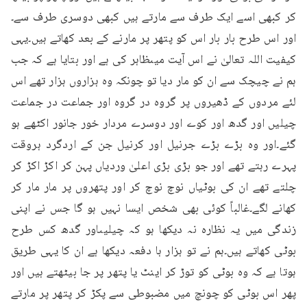
کر کبھی اسے ایک طرف سے مارتے ہیں کبھی دوسری طرف سے۔
اور اس طرح بار بار اس کو پتھر پر مارنے کے بعد کھاتے ہیں۔یہی 
کیفیت اللہ تعالیٰ نے اس آیت میںظاہر کی ہے اور بتایا ہے کہ جب 
ہم نے چیچک سے ان کو مار دیا تو چونکہ وہ ہزاروں ہزار تھے اس 
لئے مردوں کے ڈھیروں پر گروہ در گروہ اور جماعت در جماعت 
چیلیں اور گدھ اور کوے اور دوسرے مردار خور جانور اکٹھے ہو 
گئے۔اور وہ بڑے بڑے جرنیل اور کرنیل جن کے اردگرد ہروقت 
پہرے رہتے تھے اور جو بڑی بڑی اعلیٰ وردیاں پہن کر اکڑ اکڑ کر 
چلتے تھے ان کی بوٹیاں نوچ نوچ کر اور پتھروں پر مار مار کر 
کھانے لگے۔غالباً کوئی بھی شخص ایسا نہیں ہو گا جس نے اپنی 
زندگی میں یہ نظارہ نہ دیکھا ہو کہ چیلیںاور گدھ کس طرح 
بوٹی کھاتے ہیں۔ہم نے تو ہزار ہا دفعہ دیکھا ہے ان کا یہی طریق 
ہوتا ہے کہ وہ بوٹی کو توڑ کر اینٹ یا پتھر پر جا بیٹھتے ہیں اور 
پھر اس بوٹی کو چونچ میں مضبوطی سے پکڑ کر پتھر پر مارتے 