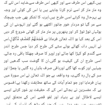
ہیں۔کبھی اس طرف سے اور کبھی اس طرف سے۔شاید اس لئے کہ 
وہ مار مار کر اسے نرم کرنا چاہتے ہیں یا اس کی کوئی اور وجہ 
ہے بہرحال وہ کرتے اسی طرح ہیں۔ابرہہ کا لشکر بھی جب چیچک 
سے مر گیا تو مردار خور جانور اکٹھے ہو گئے اور انہوںنے ان کی 
بوٹیاں توڑ توڑ کر اور پتھروں پر مار مار کر کھانی شروع کر دیں 
اس کے بعد کیا ہو االلہ تعالیٰ فرماتا ہے فَجَعَلَهُمْ كَعَصْفٍ مَّاْكُوْلٍ۔اس 
نے انہیں دانہ کھائے ہوئے سٹے کی طرح کر دیا جس طرح اندر 
سے گندم کو کیڑا کھا جائے اور اوپر کا صرف چھلکا باقی رہ جائے۔
اسی طرح ان کی کیفیت ہو گئی۔ان کا گوشت سب گدھیں اور 
چیلیں اور کوے کھا گئے اورباقی صرف ہڈیاں رہ گئیں یا چمڑا اور 
سر کے بال رہ گئے۔یہ وہ واقعہ ہے جو اللہ تعالیٰ نے اس سورۃ میں 
بیان فرمایا اور جو تمام آیات کے ساتھ مطابقت رکھتا ہے۔افسوس 
ہے کہ مفسرین نے بجائے اس کے کہ حقیقت پر غور کرتے ایسے 
ایسے لاطائل اور بے بنیاد اور لغو قصے اس کے متعلق اپنی 
تفسیروں میں بھر دیئے ہیں کہ جن کو پڑھ کر انسان کی اپنی 