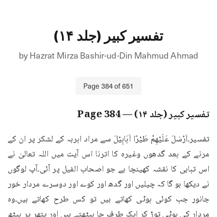
تفسیر کبیر (جلد ۱۴)
by
Hazrat Mirza Bashir-ud-Din Mahmud Ahmad
Page
384
of
651
تفسیر کبیر (جلد ۱۴)
— Page
384
تفسیر۔اَرْسَلَ عَلَيْهِمْ طَيْرًا اَبَابِيْلَ سے مراد ابرہہ کے لشکر پر ان کے 
مرنے کے بعد گدھوں وغیرہ کا اترنا اس آیت میں اللہ تعالیٰ نے 
اس تباہی کا نقشہ کھینچا ہے جو اصحاب الفیل پر آئی۔آپ لوگوں 
نے دیکھا ہو گا کہ چیلیں اور گدھ اور کوے اور دوسرے مردار خور 
جانور جب کوئی بوٹی کھاتے ہیں تو کس طرح کھاتے ہیں۔وہ 
مردار کی بوٹی توڑ کر ایک طرف جا بیٹھتے ہیں اور پتھر پر بیٹھ 