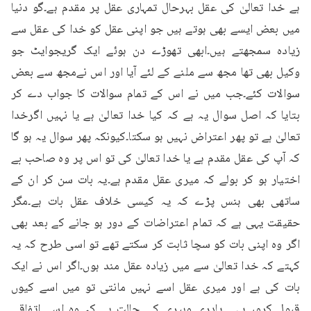
ہے خدا تعالیٰ کی عقل بہرحال تمہاری عقل پر مقدم ہے۔گو دنیا 
میں بعض ایسے بھی ہوتے ہیں جو اپنی عقل کو خدا کی عقل سے 
زیادہ سمجھتے ہیں۔ابھی تھوڑے دن ہوئے ایک گریجوایٹ جو 
وکیل بھی تھا مجھ سے ملنے کے لئے آیا اور اس نےمجھ سے بعض 
سوالات کئے۔جب میں نے اس کے تمام سوالات کا جواب دے کر 
بتایا کہ اصل سوال یہ ہے کہ کیا خدا تعالیٰ ہے یا نہیں اگرخدا 
تعالیٰ ہے تو پھر اعتراض نہیں ہو سکتا۔کیونکہ پھر سوال یہ ہو گا 
کہ آپ کی عقل مقدم ہے یا خدا تعالیٰ کی تو اس پر وہ صاحب بے 
اختیار ہو کر بولے کہ میری عقل مقدم ہے۔یہ بات سن کر ان کے 
ساتھی بھی ہنس پڑے کہ یہ کیسی خلاف عقل بات ہے۔مگر 
حقیقت یہی ہے کہ تمام اعتراضات کے دور ہو جانے کے بعد بھی 
اگر وہ اپنی بات کو سچا ثابت کر سکتے تھے تو اسی طرح کہ یہ 
کہتے کہ خدا تعالیٰ سے میں زیادہ عقل مند ہوں۔اگر اس نے ایک 
بات کی ہے اور میری عقل اسے نہیں مانتی تو میں اسے کیوں 
قبول کروں۔یہی پادری وہیری کی حالت ہے کہ وہ اسے اتفاقی 