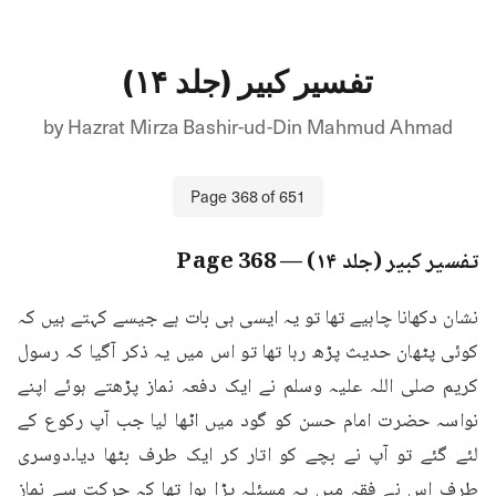
تفسیر کبیر (جلد ۱۴)
by
Hazrat Mirza Bashir-ud-Din Mahmud Ahmad
Page
368
of
651
تفسیر کبیر (جلد ۱۴)
— Page
368
نشان دکھانا چاہیے تھا تو یہ ایسی ہی بات ہے جیسے کہتے ہیں کہ 
کوئی پٹھان حدیث پڑھ رہا تھا تو اس میں یہ ذکر آگیا کہ رسول 
کریم صلی اللہ علیہ وسلم نے ایک دفعہ نماز پڑھتے ہوئے اپنے 
نواسہ حضرت امام حسن کو گود میں اٹھا لیا جب آپ رکوع کے 
لئے گئے تو آپ نے بچے کو اتار کر ایک طرف بٹھا دیا۔دوسری 
طرف اس نے فقہ میں یہ مسئلہ پڑا ہوا تھا کہ حرکت سے نماز 