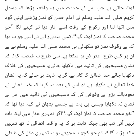
ٹوٹ جاتی ہے جب اس نے حدیث میں یہ واقعہ پڑھا کہ رسول 
کریم صلی اللہ علیہ وسلم نے امام حسن کو نماز پڑھتے اپنی گود 
میں اٹھا لیا اور رکوع کے وقت اسے اتار دیا تو کہنے لگا ’’خو 
محمد صاحب کا نماز ٹوٹ گیا‘‘۔کسی سننےو الے نے اسے جواب دیا 
کہ بے وقوف نماز تو سکھائی ہی محمد صلی اللہ علیہ وسلم نے ہے 
ان پر کس طرح اعتراض ہو سکتا ہے۔اسی طرح یہ فیصلہ کرنا کہ 
نشان مسیحیوں کی تائید میں دکھایا جائے یا مسیحیوں کے خلاف 
دکھایا جائے خدا تعالیٰ کا کام ہے۔اگر یہ ثابت ہو جائے کہ یہ نشان 
خدا تعالیٰ نے دکھایا ہے تو اس کے بعد یہ کہنا کہ خدا تعالیٰ نے 
نعوذباللہ بڑی بے وقوفی کی کہ مسیحیوں کی تائید میں اس نے 
نشان نہ دکھایا ویسی ہی بات ہے جیسے پٹھان نے کہہ دیا تھا کہ 
’’خو محمد صاحب کا نماز ٹوٹ گیا۔‘‘اگر تمہاری عقل میں ایک بات 
نہیں آتی تب بھی جبکہ ثابت ہو کہ یہ واقعہ اتفاقی نہ تھا تمہیں 
ماننا پڑے گا کہ تم جو کچھ سمجھتے ہو یہ تمہاری عقل کی غلطی 