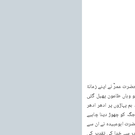
جن قوموں میں چیچک یا ایسی ہی وبائی امراض ہوا کرتی ہیں وہ ان کے علاج بھی جانتی ہیں۔حضرت عمرؓ نے اپنے زمانۂ 
خلافت میں جب حضرت ابوعبیدہ بن جراح کو شام کی طرف کمانڈر انچیف بنا کر بھجوایا تو وہاں طاعون پھیل گئی 
انہوں نے وہاں کے لوگوں سے پوچھا کہ جب طاعون ہو تو تم کیا کیا کرتے ہو؟ انہوں نے بتایا کہ ہم پہاڑوں پر ادھر ادھر 
پھیل جاتے ہیں۔یہ سن کر بعض صحابہؓ نے کہا کہ ہمیں بھی پہاڑوں پر چلے جانا چاہیے اور اس جگہ کو چھوڑ دینا چاہیے 
ٹھنڈک میں یوں بھی طاعون کا اثر کم ہو جاتا ہے جب صحابہؓ اس خیال کی طرف مائل ہوئے تو حضرت ابوعبیدہ نے ان سے 
کہا کہ کیا تم خدا کی تقدیر سے بھاگتے ہو؟ اس پر ایک صحابی نے جواب دیا کہ ہم خدا کی تقدیر سے خدا کی تقدیر کی 