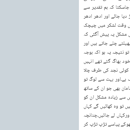
طرف بھاگتے ہیں یعنی ہم جہاں جاتے ہیں وہاں بھی تقدیر الٰہی ہی ہو گی۔اس لئے یہ نہیں کہا جاسکتا کہ ہم تقدیر سے 
بھاگ رہے ہیں۔چیچک کا بھی یہی علاج سمجھا جاتا ہے کہ جہاں یہ مرض ہو اس مقام کو چھوڑ دیا جائے اور ادھر ادھر 
کھلی جگہوں میں لوگ پھیل جائیں(The Encylopedia Britannica "Small pox")۔جس وقت لشکر میں چیچک 
پیدا ہوئی تو لشکر والوں نے فیصلہ کیا کہ اب ہمیں ادھر ادھر منتشر ہو جانا چاہیے۔مگر اس میں مشکل یہ پیش آگئی کہ 
مکہ کے اردگرد کی تمام وادیاں غیرآباد ہیں اور وہ اتنی پیچیدہ ہیں کہ میلوں میل تک جنگل پھیلتے چلے جاتے ہیں اور 
کچھ پتہ نہیں چلتا کہ راستہ کدھر جاتا ہے۔جب لشکر بھاگ کر ادھر ادھر کی وادیوں میں پھیلا تو نتیجہ یہ ہو اکہ بوجہ 
غیرآباد اور سخت پیچیدہ اور جنگل ہونے کے وہ راستہ بھول گئے اور چونکہ طائف کے راہنما خود بھاگ گئے تھے انہیں 
کوئی راستہ دکھانے والا نہ رہا اور بجائے یمن کی طرف جانے کے کوئی مدینہ کی طرف نکل گیا، کوئی نجد کی طرف چلا 
گیا، کوئی کسی اور علاقہ کی طرف چل پڑا۔ان کو پتہ ہی نہیں لگتا تھا کہ ہمارا ملک کس طرف ہے۔اور بہت سے لوگ تو 
انہی وادیوں میں بھٹک بھٹک کر بھوکے اور پیاسے مر گئے۔اسی افراتفری اور گھبراہٹ میں وہ سامان بھی جو ان کے ساتھ 
تھا انہوں نے وہیں پھینک دیا اور خود بے سر و سامانی کی حالت میں ادھر ادھر بھٹکنے لگے۔اس سے زیادہ مشکل ان کو 
بیماروں کے متعلق پیش آئی۔انہوں نے سمجھا کہ اگر ہم بیماروں کو یہیں پھینک کر چلے جاتے ہیں تو وہ کھائیں گے کہاں 
سے اوران کی تیمارداری کون کرے گا اور اگر ساتھ لے جاتے ہیں تو کس طرح ساتھ لے جائیں اورکہاں لے جائیں۔چنانچہ 
کئی لوگوں نے توا پنے بیماروں کو وہیں پھینکا اور خود ادھر ادھر بھاگ گئے۔اس طرح وہ بیمار بھوکے پیاسے تڑپ تڑپ کر 