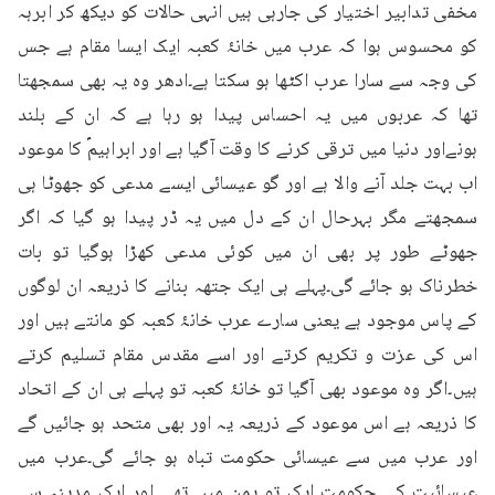
مخفی تدابیر اختیار کی جارہی ہیں انہی حالات کو دیکھ کر ابرہہ 
کو محسوس ہوا کہ عرب میں خانۂ کعبہ ایک ایسا مقام ہے جس 
کی وجہ سے سارا عرب اکٹھا ہو سکتا ہے۔ادھر وہ یہ بھی سمجھتا 
تھا کہ عربوں میں یہ احساس پیدا ہو رہا ہے کہ ان کے بلند 
ہونےاور دنیا میں ترقی کرنے کا وقت آگیا ہے اور ابراہیمؑ کا موعود 
اب بہت جلد آنے والا ہے اور گو عیسائی ایسے مدعی کو جھوٹا ہی 
سمجھتے مگر بہرحال ان کے دل میں یہ ڈر پیدا ہو گیا کہ اگر 
جھوٹے طور پر بھی ان میں کوئی مدعی کھڑا ہوگیا تو بات 
خطرناک ہو جائے گی۔پہلے ہی ایک جتھہ بنانے کا ذریعہ ان لوگوں 
کے پاس موجود ہے یعنی سارے عرب خانۂ کعبہ کو مانتے ہیں اور 
اس کی عزت و تکریم کرتے اور اسے مقدس مقام تسلیم کرتے 
ہیں۔اگر وہ موعود بھی آگیا تو خانۂ کعبہ تو پہلے ہی ان کے اتحاد 
کا ذریعہ ہے اس موعود کے ذریعہ یہ اور بھی متحد ہو جائیں گے 
اور عرب میں سے عیسائی حکومت تباہ ہو جائے گی۔عرب میں 
عیسائیت کی حکومت ایک تو یمن میں تھی اور ایک مدینہ سے 