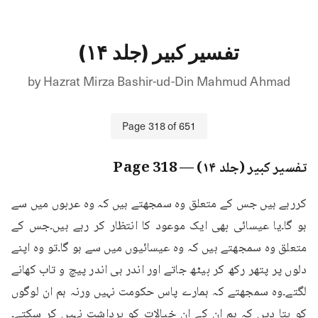
تفسیر کبیر (جلد ۱۴)
by
Hazrat Mirza Bashir-ud-Din Mahmud Ahmad
Page
318
of
651
تفسیر کبیر (جلد ۱۴)
— Page
318
کررہے ہیں جس کے متعلق وہ سمجھتے ہیں کہ وہ عربوں میں سے 
ہو گا۔یا عیسائی بھی ایک موعود کا انتظار کر رہے ہیں۔جس کے 
متعلق وہ سمجھتے ہیں کہ وہ عیسائیوں میں سے ہو گا۔تو وہ اپنے 
دلوں پر پتھر رکھ کر بیٹھ جاتے اور اندر ہی اندر پیچ و تاب کھانے 
لگتے۔وہ سمجھتے کہ ہمارے پاس حکومت نہیں ورنہ ہم ان لوگوں 
کو بتا دیں کہ ہم ان کے ان خیالات کو برداشت نہیں کر سکتے۔