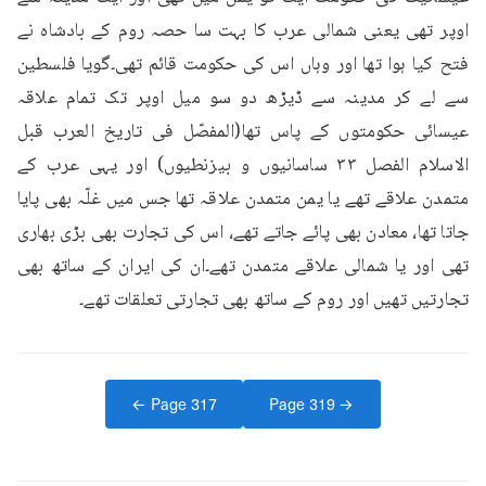
اوپر تھی یعنی شمالی عرب کا بہت سا حصہ روم کے بادشاہ نے 
فتح کیا ہوا تھا اور وہاں اس کی حکومت قائم تھی۔گویا فلسطین 
سے لے کر مدینہ سے ڈیڑھ دو سو میل اوپر تک تمام علاقہ 
عیسائی حکومتوں کے پاس تھا(المفصّل فی تاریخ العرب قبل 
الاسلام الفصل ۳۳ ساسانیوں و بیزنطیوں) اور یہی عرب کے 
متمدن علاقے تھے یا یمن متمدن علاقہ تھا جس میں غلّہ بھی پایا 
جاتا تھا، معادن بھی پائے جاتے تھے، اس کی تجارت بھی بڑی بھاری 
تھی اور یا شمالی علاقے متمدن تھے۔ان کی ایران کے ساتھ بھی 
تجارتیں تھیں اور روم کے ساتھ بھی تجارتی تعلقات تھے۔
← Page
317
Page
319
→