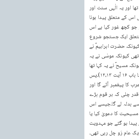
ہو چکا تھا مگر رسول کریم صلی اللہ علیہ وسلم کے زمانہ میں یہ احساس بہت ہی تیز ہو گیا تھا اور یہ الٰہی سنت اور 
دستور ہے کہ جب کسی موعود نے آنا ہو تو اس کی آمد سے پہلے ہی طبائع میں ایک عام احساس اس کے متعلق پیدا ہونا 
شروع ہو جاتا ہے اور لوگوں کی انگلیاں اس کی طرف اٹھنے لگتی ہیں۔پس میں نے اس سورۃ پر جو کچھ غور کیا ہے اس 
کے لحاظ سے میری تحقیقات یہی ہے کہ اس زمانہ میں لوگوں کےدلوں میں آنے والے موعود کے متعلق ایک جستجو شروع 
تھی اور وہ سمجھتے تھے کہ کوئی ظہور ہونے والا ہے۔یہ جستجو عربوں کے دلوں میں بھی تھی کیونکہ حضرت ابراہیمؑ نے 
یہ پیشگوئی کی تھی کہ مکہ میں ایک نبی مبعوث ہو گا یہ جستجو یہودیوں کے دلوں میں بھی تھی کیونکہ موسٰی نے یہ 
کہا تھا کہ میری مانند ایک نبی کھڑا کیا جائے گا۔یہ جستجو عیسائیوں کے دلوں میں بھی تھی کیونکہ مسیحؑ نے یہ کہا تھا 
کہ میرے دوبارہ آنے سے پہلے ایک روح کامل آئے گی جو تمام سچائیوں کو ظاہر کرے گی (یوحنا باب ۱۶ آیت ۱۲،۱۳)۔پس 
عیسائیوں کو اللہ تعالیٰ کی ایک روح کامل کے ظہور کی امید تھی۔عربوں کو یہ امید تھی کہ عرب کا پیغمبر آئے گا اور 
یہودیوں کو یہ امید تھی کہ موسٰی کا مثیل آنے والا ہے (استثناء باب ۱۸ آیت ۱۸)۔اور یہ رَو اس قدر چلی کہ ہر قوم بڑے 
جوش سے اس امید کا اظہار کرتی بلکہ فخر کرتی کہ ہمارا نبی آئے گا تو وہ ہمارے دشمنوں سے بدلہ لے گا۔جیسے اس 
زمانہ میں ہم دیکھتے ہیں کہ امریکہ اور انگلستان میں بہت سے ایسے لوگ گذرے ہیں جنہوں نے مسیحیت کا دعویٰ کیا یا 
اعلان کیا کہ ہم مسیحیت کو غلبہ دینے کے لئے آئے ہیں۔اسی طرح مسلمانوں میں کئی لوگ ایسے پیدا ہو گئے جو مہدویت 
یک عام رَو چل رہی تھی۔