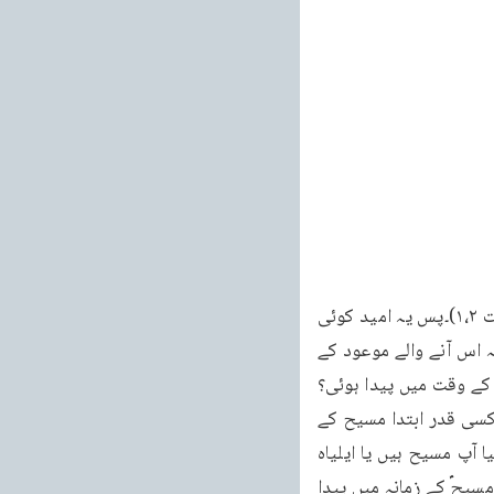
زمانہ میں میرا مثیل دنیا میں آئے گا اور وہ آتشی شریعت اپنے ہمراہ لائے گا(استثناء باب ۳۳ آیت ۱،۲)۔پس یہ امید کوئی 
نئی امید نہیں تھی بلکہ موسٰی کے زمانہ سے ہی انہیں یہ خبر مل چکی تھی۔مگر سوال یہ ہے کہ اس آنے والے موعود کے 
متعلق ان کے دلوں میں خلش اور تڑپ کیوں نہ داؤد ؑ کے وقت میں پیدا ہوئی؟ کیوں نہ سلیمانؑ کے وقت میں پیدا ہوئی؟ 
کیوں نہ زکریاؑ کے وقت میں پیدا ہوئی؟ کیوں نہ حزقیل کے وقت میں پیدا ہوئی؟ اس امید کی کسی قدر ابتدا مسیح کے 
وقت میں ہوئی ہے چنانچہ حضرت مسیحؑ سے یہ سوال کیا گیا تھا کہ ہم آپ کو کیا سمجھیں کیا آپ مسیح ہیں یا ایلیاہ 
ہیں یا ’’وہ نبی‘‘ (یوحنا باب ۱ آیت ۱۹تا۲۱) گویا ’’وہ نبی‘‘ کی آمد کا احساس کسی قدر حضرت مسیحؑ کے زمانہ میں پیدا 