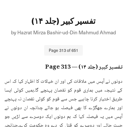
تفسیر کبیر (جلد ۱۴)
by
Hazrat Mirza Bashir-ud-Din Mahmud Ahmad
Page
313
of
651
تفسیر کبیر (جلد ۱۴)
— Page
313
دونوں نے آپس میں ملاقات کی اور ان خیالات کا اظہار کیا کہ اس 
کے نتیجہ میں ہماری قوم کو نقصان پہنچے گا۔ہمیں کوئی ایسا 
طریق اختیار کرنا چاہیے جس سے قوم کو کوئی نقصان نہ پہنچے 
اور ہمارے جھگڑے کا بھی فیصلہ ہو جائے چنانچہ ان دونوں نے 
آپس میں یہ فیصلہ کیا کہ ہم دونوں ایک دوسرے سے لڑیں جو 
جیت جائے اور دوسرے کو قتل کر دے وہ حکومت کرے۔چنانچہ 