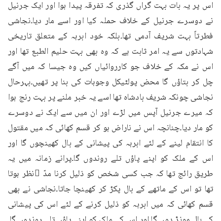
اس پر یہ بات بہت گراں گذری کہ تفرقہ پیدا ہوا اور ایک جرنیل 
نے دوسرے جرنیل کے خلاف حملہ کیا اور اسے مار دیا۔نجاشی 
فطرتاً بہت شریف آدمی تھا۔بلکہ خود ابرہہ کے متعلق تاریخی 
شہادتوں سے یہ امر ثابت ہے کہ وہ بھی بہت حلیم الطبع تھا اور 
اس نے مکہ کے خلاف جو کارروائیاں کیں وہ جیسا کہ میں آگے 
چل کر بتاؤں گا محض پولٹیکل وجوہات کی بنا پر تھیں۔بہرحال 
نجاشی چونکہ شریف بادشاہ تھا اسے یہ خبر ملنے پر بہت رنج ہوا 
کہ میرے جرنیل آپس میں لڑے اور ان میں سے ایک نے دوسرے 
کو مار دیا۔چنانچہ اس نے ناراض ہو کر قسم کھائی کہ میں مقتول 
کا انتقام لینے کے لئے ابرہہ کی پیشانی کے بال کھینچوں گا اور 
اس کے ملک کو اپنے پاؤں تلے روندوں گا۔پرانے زمانہ میں یہ 
طریق رائج تھا کہ جب کسی شخص کو ذلیل کرنا مدّ ِنظر ہوتا 
تھا تو اس کے ماتھے کے بال پکڑ کر کھینچا جاتا۔نجاشی نے بھی 
قسم کھائی کہ میں ابرہہ کو ذلیل کرنے کے لئے اس کی پیشانی 
کے بال مونڈ دوں گا۔اور اس کے ملک کو اپنے پاؤں تلے روندوں گا۔