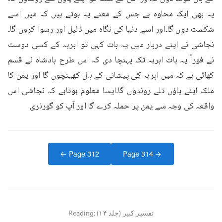
یہ بھی ایک محاوہ ہے جس کے معنے یہ ہوتے ہیں کہ میں اسے 
شکست دوں گا۔اور اسے دنیا کی نگاہ میں ذلیل اور رسوا کروں گا۔
نجاشی نے اپنے دربار میں یہ بات کہی تو ابرہہ کے کسی دوست 
نے فوراً یہ بات ابرہہ تک پہنچا دی کہ اس طرح بادشاہ نے قسم 
کھائی ہے کہ میں ابرہہ کی پیشانی کے بال کھینچوں گا اور یمن کا 
ملک اپنے پاؤں تلے روندوں گا۔ایسا معلوم ہوتاہے کہ نجاشی اس 
واقعہ کی وجہ سے یمن پر حملہ کرے گا اور آپ کو گورنری
← Page
312
Page
314
→
تفسیر کبیر (جلد ۱۴)
Reading: