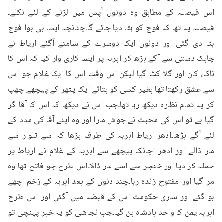
اس فیصلہ کے مطابق وہ دونوں آپس میں لڑنے کے لئے نکلے۔
فیصلہ یہ تھا کہ فوج کو ہٹا دیا جائے گا۔چنانچہ ایسا ہی ہوا فوج 
ہٹا دی گئی اور دونوں ایک دوسرے کے سامنے آگئے اریاط نے 
چابک دستی سے آگے بڑھ کر ابرہہ پر ایسا کاری وار کیا کہ اس کا 
ناک، کان اور گلا کٹ گیا لیکن اس وقت اس کا ایک غلام جو اس 
سے عشق رکھتا تھا بغیر کسی کو بتائے ایک پتھر کے پیچھے چھپ 
کر یہ تمام نظارہ دیکھ رہا تھا۔جب اس نے دیکھا کہ اس کا آقا گر 
گیا ہے تو اس کی محبت نے جوش مارا اور وہ اپنے آقا کی مدد کے 
لئے آگے بڑھا۔ادھر اریاط ابرہہ کی طرف بڑھا کہ اسے تلوار سے 
مار ڈالے اور ادھر اچانک پیچھے سے ابرہہ کے غلام نے اریاط پر 
حملہ کر دیا اور خنجر سے اسے مار ڈالا۔اس طرح جو فاتح تھا وہ 
مر گیا اور مفتوح زندہ رہا۔چند دنوں کے بعد ابرہہ کے زخم اچھے 
ہو گئے اور ساری حکومت اس کے قبضہ میں آگئی اور اس طرح 
ابرہہ یمن کا واحد بادشاہ بن گیا۔جب نجاشی کو یہ خبر پہنچی تو 