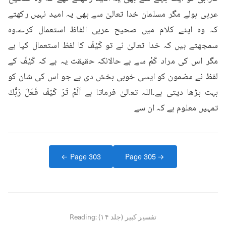
عربی بولے مگر مسلمان خدا تعالیٰ سے بھی یہ امید نہیں رکھتے 
کہ وہ اپنے کلام میں صحیح عربی الفاظ استعمال کرے۔وہ 
سمجھتے ہیں کہ خدا تعالیٰ نے تو كَيْفَ کا لفظ استعمال کیا ہے 
مگر اس کی مراد کَمْ سے ہے حالانکہ حقیقت یہ ہے کہ كَيْفَ کے 
لفظ نے مضمون کو ایسی خوبی بخش دی ہے جو اس کی شان کو 
بہت بڑھا دیتی ہے۔اللہ تعالیٰ فرماتا ہے اَلَمْ تَرَ كَيْفَ فَعَلَ رَبُّكَ 
تمہیں معلوم ہے کہ ان سے
← Page
303
Page
305
→
تفسیر کبیر (جلد ۱۴)
Reading: