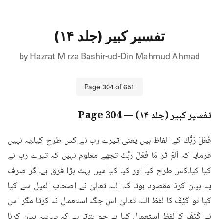
تفسیر کبیر (جلد ۱۴)
by
Hazrat Mirza Bashir-ud-Din Mahmud Ahmad
Page
304
of
651
تفسیر کبیر (جلد ۱۴)
— Page
304
فَعَلَ رَبُّكَ کے الفاظ ہیں یعنی تیرے رب نے کس طرح کیا۔یہ نہیں 
فرمایا کہ اَلَمْ تَرَ مَا فَعَلَ رَبُّكَ تجھے معلوم نہیں کہ تیرے رب نے 
کیا کیا۔کس طرح کیا اور کیا کیا میں بہت بڑا فرق ہے۔اگر صرف 
یہ بیان کرنا مقصود ہوتا کہ اللہ تعالیٰ نے اصحاب الفیل سے کیا 
کیا تو كَيْفَ کا لفظ اللہ تعالیٰ اس جگہ استعمال نہ کرتا مگر اس 
نے كَيْفَ کا لفظ استعمال کیا ہے جو بتاتا ہے کہ یہاںیہ بیان کرنا 