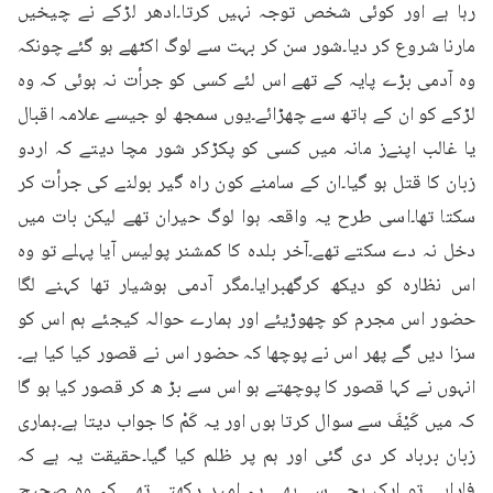
رہا ہے اور کوئی شخص توجہ نہیں کرتا۔ادھر لڑکے نے چیخیں 
مارنا شروع کر دیا۔شور سن کر بہت سے لوگ اکٹھے ہو گئے چونکہ 
وہ آدمی بڑے پایہ کے تھے اس لئے کسی کو جرأت نہ ہوئی کہ وہ 
لڑکے کو ان کے ہاتھ سے چھڑائے۔یوں سمجھ لو جیسے علامہ اقبال 
یا غالب اپنےز مانہ میں کسی کو پکڑکر شور مچا دیتے کہ اردو 
زبان کا قتل ہو گیا۔ان کے سامنے کون راہ گیر بولنے کی جرأت کر 
سکتا تھا۔اسی طرح یہ واقعہ ہوا لوگ حیران تھے لیکن بات میں 
دخل نہ دے سکتے تھے۔آخر بلدہ کا کمشنر پولیس آیا پہلے تو وہ 
اس نظارہ کو دیکھ کرگھبرایا۔مگر آدمی ہوشیار تھا کہنے لگا 
حضور اس مجرم کو چھوڑیئے اور ہمارے حوالہ کیجئے ہم اس کو 
سزا دیں گے پھر اس نے پوچھا کہ حضور اس نے قصور کیا کیا ہے۔
انہوں نے کہا قصور کا پوچھتے ہو اس سے بڑ ھ کر قصور کیا ہو گا 
کہ میں كَيْفَ سے سوال کرتا ہوں اور یہ کَمْ کا جواب دیتا ہے۔ہماری 
زبان برباد کر دی گئی اور ہم پر ظلم کیا گیا۔حقیقت یہ ہے کہ 
فارابی تو ایک بچے سے بھی یہ امید رکھتے تھے کہ وہ صحیح 