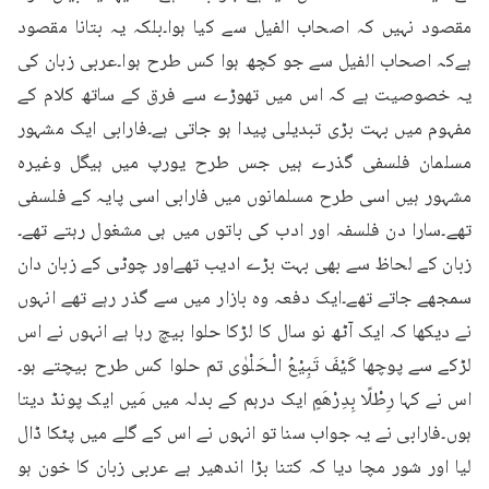
مقصود نہیں کہ اصحاب الفیل سے کیا ہوا۔بلکہ یہ بتانا مقصود 
ہےکہ اصحاب الفیل سے جو کچھ ہوا کس طرح ہوا۔عربی زبان کی 
یہ خصوصیت ہے کہ اس میں تھوڑے سے فرق کے ساتھ کلام کے 
مفہوم میں بہت بڑی تبدیلی پیدا ہو جاتی ہے۔فارابی ایک مشہور 
مسلمان فلسفی گذرے ہیں جس طرح یورپ میں ہیگل وغیرہ 
مشہور ہیں اسی طرح مسلمانوں میں فارابی اسی پایہ کے فلسفی 
تھے۔سارا دن فلسفہ اور ادب کی باتوں میں ہی مشغول رہتے تھے۔
زبان کے لحاظ سے بھی بہت بڑے ادیب تھےاور چوٹی کے زبان دان 
سمجھے جاتے تھے۔ایک دفعہ وہ بازار میں سے گذر رہے تھے انہوں 
نے دیکھا کہ ایک آٹھ نو سال کا لڑکا حلوا بیچ رہا ہے انہوں نے اس 
لڑکے سے پوچھا کَیْفَ تَبِیْعُ الْـحَلْوٰی تم حلوا کس طرح بیچتے ہو۔
اس نے کہا رِطْلًا بِدِرْھَمٍ ایک درہم کے بدلہ میں مَیں ایک پونڈ دیتا 
ہوں۔فارابی نے یہ جواب سنا تو انہوں نے اس کے گلے میں پٹکا ڈال 
لیا اور شور مچا دیا کہ کتنا بڑا اندھیر ہے عربی زبان کا خون ہو 