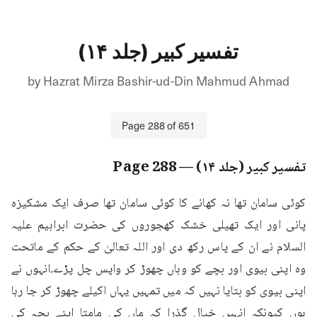
تفسیر کبیر (جلد ۱۴)
by
Hazrat Mirza Bashir-ud-Din Mahmud Ahmad
Page
288
of
651
تفسیر کبیر (جلد ۱۴)
— Page
288
کوئی سامان تھا نہ کھانے کا کوئی سامان تھا صرف ایک مشکیزہ 
پانی اور ایک تھیلی خشک کھجوروں کی حضرت ابراہیم علیہ 
السلام نے ان کے پاس رکھ دی اور اللہ تعالیٰ کے حکم کے ماتحت 
وہ اپنی بیوی اور بچے کو وہاں چھوڑ کر واپس چل پڑے۔انہوں نے 
اپنی بیوی کو بتایا نہیں کہ میں تمہیں یہاں اکیلے چھوڑ کر جا رہا 
ہوں کیونکہ انہیں خیال گذرا کہ ماں کی مامتا اپنے بچہ کی 