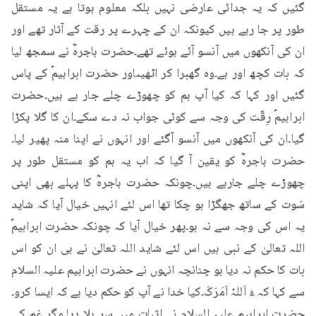
گئیں کہ یہ جدائی عارضی نہیں بلکہ معلوم ہوتا ہے یہ مستقل 
طور پر جا رہے ہیں کیونکہ ان کے چہرے پر رقت کے آثار تھے اور 
ان کی آنکھوں میں آنسو آئے ہوئے تھے۔حضرت ہاجرہؓ نے سمجھ لیا 
کہ بات کچھ اور ہے۔وہ گھبرا کر اٹھیںاور حضرت ابراہیمؑ کے پاس 
گئیں اور کہا کہ کیا آپ ہم کو چھوڑے چلے جار ہے ہیں۔حضرت 
ابراہیمؑ رِقّت کی وجہ سے کوئی جواب نہ دے سکے۔ان کا گلا پکڑا 
گیا۔ان کی آنکھوں میں آنسو آگئے اور انہوں نے اپنا منہ پھیر لیا۔
حضرت ہاجرہؓ کو یقین آ گیا کہ اب یہ ہم کو مستقل طور پر 
چھوڑے چلے جارہے ہیں۔چونکہ حضرت ہاجرہؓ کا پہلے بھی اپنی 
سَوت کے ساتھ جھگڑا ہو چکا تھا اس لئے انہیں خیال آیا کہ شاید 
یہ اس کی وجہ سے نہ ہو۔پھر خیال آیا کہ چونکہ حضرت ابراہیمؑ 
اللہ تعالیٰ کے نبی ہیں اس لئے شاید اللہ تعالیٰ نے ہی ان کو اس 
بات کا حکم نہ دیا ہو چنانچہ انہوں نے حضرت ابراہیم علیہ السلام 
سے کہا کہ ءَ اَللہُ اَمَرَکَ۔کیا خدا نے آپ کو حکم دیا ہے کہ ایسا کرو۔
حضرت ابراہیم علیہ السلام نے اثبات میں سر ہلا دیا۔مگر غم کی 