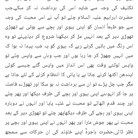
تکلیف کی وجہ سے شاید اس کی برداشت نہ کر سکے۔جب 
حضرت ابراہیم علیہ السلام چلے تو آپ نے اس محبت کی وجہ 
سے جو طبعاً انسان کو اپنی بیوی اور بچے سے ہوتی ہے تھوڑی 
تھوڑی دیر کے بعد انہیں مڑ کر دیکھنا شروع کر دیا۔پہلے تو وہ 
اس رنگ میں باتیں کرتے رہے کہ بیوی کو یہ شبہ پیدا نہ ہوا کہ 
میں انہیں چھوڑ کر جا رہا ہوں اور جب وہاں سے واپس چلے تو 
واپس لوٹتے وقت بھی اس انداز میں واپس گئے جیسے کوئی 
ایندھن اکٹھا کرنے جاتا ہے یا پانی کا انتظام کرنے کے لئے جاتا ہے 
مگر جب چل پڑے تو ان سے برداشت نہ ہو سکا اور تھوڑے فاصلہ 
پر جا کر انہوںنے اپنی بیوی اور بچے کی طرف دیکھا اور پھر چلے 
اور چند قدم اٹھائے تو محبت نے غلبہ پایا اور انہوں نے دوبارہ 
اپنی بیوی اور بچے کی طرف دیکھاپھر چلے تو تھوڑی دیر کے بعد 
محبت نے پھر جوش مارا اور پھر انہوں نے اپنی بیوی اور بچے پر 
نظر ڈالی۔حضرت ہاجرہؓ اپنے خاوند کی ان حرکات سے سمجھ 