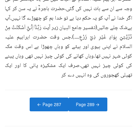
وجہ سے ان سے بات نہیں کی گئی۔حضرت ہاجرہؓ نے یہ سن کر کہا 
اگر خدا نے آپ کو یہ حکم دیا ہے تو خدا ہم کو چھوڑے گا نہیں۔آپ 
بےشک چلے جائیں(تفسیر جامع البیان زیر آیت رَبَّنَاۤ اِنِّيْۤ اَسْكَنْتُ مِنْ 
ذُرِّيَّتِيْ بِوَادٍ غَيْرِ ذِيْ زَرْعٍ۔۔۔۔)۔جس وقت حضرت ابراہیم علیہ 
السلام نے اپنی بیوی اور بیٹے کو وہاں چھوڑا ہے اس وقت مکہ 
کوئی شہر نہیں تھا۔وہاں کھانے کی کوئی چیز نہیں تھی وہاں پینے 
کی کوئی چیز نہیں تھی۔صرف ایک مشکیزہ پانی کا اور ایک 
تھیلی کھجوروں کی وہ انہیں دے کر
← Page
287
Page
289
→