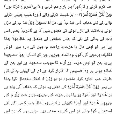
حد کرم کرنے والا (اور) بار بار رحم کرنے والا ہے(شروع کرتا ہوں) 
وَيْلٌ لِّكُلِّ هُمَزَةٍ لُّمَزَةِۙ۰۰۲ ہر غیبت کرنے والے (اور) عیب چینی کرنے 
والے کے لئے عذاب (ہی عذاب) ہے۔حلّ لُغات۔وَیْلٌ۔وَیْلٌ عذاب کے نازل 
ہونے یاہلاکت کے نازل ہونے کے معنوں میں آتا ہے (اقرب) یعنی اس 
بات کے بتانے کے لئے کہ جس شخص کے متعلق یہ لفظ بولا جاتا 
ہے اس کو اپنے مال یا عزت یا راحت و چین کے بارہ میں کوئی 
تکلیف پہنچے گی۔گویا وہ تمام چیزیں جن کو انسان اچھا سمجھتا 
ہے یا جن کو اپنی عزت اور آرام کا موجب سمجھتا ہے اور جن کے 
ضائع ہونے پر وہ افسوس کا اظہار کرتا ہے ان کے کھوئے جانے کی 
طرف جب اشارہ کرنا مقصود ہو تو وَیْلٌ کا لفظ استعمال کیا جاتا 
ہے پس وَيْلٌ لِّكُلِّ هُمَزَةٍ لُّمَزَةِ کے معنے یہ ہوئے کہ عذاب آنے والا ہے 
ہر هُـمزة اور لُمزۃ پر یا اپنی عزت کی چیزیںاور راحت وآرام کی 
چیزیں هُـمزة اور لُمزة کھونے والا ہے۔یہ لفظ جب کسی کے لئے 
استعمال کیا جائے تو اس کے یہ معنے بھی ہوتے ہیں کہ وہ اس 