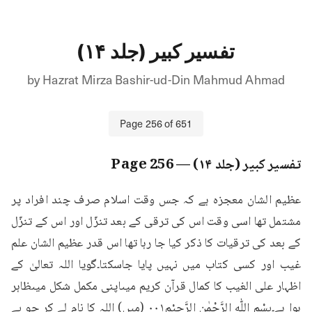
تفسیر کبیر (جلد ۱۴)
by
Hazrat Mirza Bashir-ud-Din Mahmud Ahmad
Page
256
of
651
تفسیر کبیر (جلد ۱۴)
— Page
256
عظیم الشان معجزہ ہے کہ جس وقت اسلام صرف چند افراد پر 
مشتمل تھا اسی وقت اس کی ترقی کے بعد تنزّل اور اس کے تنزّل 
کے بعد کی ترقیات کا ذکر کیا جا رہا تھا اس قدر عظیم الشان علم 
غیب اور کسی کتاب میں نہیں پایا جاسکتا۔گویا اللہ تعالیٰ کے 
اظہار علی الغیب کا کمال قرآن کریم میںاپنی مکمل شکل میںظاہر 
ہوا ہے۔بِسْمِ اللّٰهِ الرَّحْمٰنِ الرَّحِيْمِ۰۰۱ (میں) اللہ کا نام لے کر جو بے 