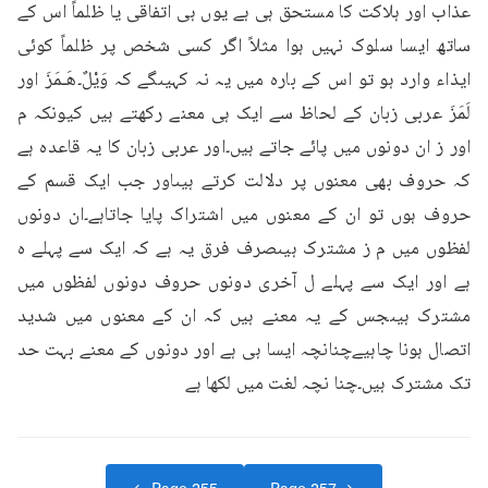
عذاب اور ہلاکت کا مستحق ہی ہے یوں ہی اتفاقی یا ظلماً اس کے 
ساتھ ایسا سلوک نہیں ہوا مثلاً اگر کسی شخص پر ظلماً کوئی 
ایذاء وارد ہو تو اس کے بارہ میں یہ نہ کہیںگے کہ وَیْلٌ۔هَـمَزَ اور 
لَمَزَ عربی زبان کے لحاظ سے ایک ہی معنے رکھتے ہیں کیونکہ م 
اور ز ان دونوں میں پائے جاتے ہیں۔اور عربی زبان کا یہ قاعدہ ہے 
کہ حروف بھی معنوں پر دلالت کرتے ہیںاور جب ایک قسم کے 
حروف ہوں تو ان کے معنوں میں اشتراک پایا جاتاہے۔ان دونوں 
لفظوں میں م ز مشترک ہیںصرف فرق یہ ہے کہ ایک سے پہلے ہ 
ہے اور ایک سے پہلے ل آخری دونوں حروف دونوں لفظوں میں 
مشترک ہیںجس کے یہ معنے ہیں کہ ان کے معنوں میں شدید 
اتصال ہونا چاہیےچنانچہ ایسا ہی ہے اور دونوں کے معنے بہت حد 
تک مشترک ہیں۔چنا نچہ لغت میں لکھا ہے