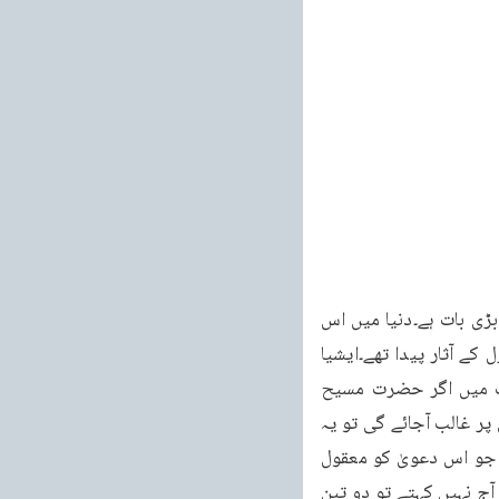
بعض ایسے مصنّف پیدا ہوجائیں گے جو کہیں گے کہ احمدیت نے اگر غلبہ پالیا تو یہ کون سی بڑی بات ہے۔دنیا میں اس 
وقت حالات ہی ایسے پیدا ہورہے تھے کہ جن کے نتیجہ میں اس نے جیت جانا تھا۔یورپ میں تنزّل کے آثار پیدا تھے۔ایشیا 
میں تنزّل کے آثار پیدا تھے اور حکومتوں کی بنیادیں بالکل کھوکھلی ہوچکی تھیں۔ایسی حالت میں اگر حضرت مسیح 
موعود علیہ الصلوٰۃ والسلام نے یہ پیشگوئی شائع کردی کہ ایک زمانہ میں احمدیت سارے جہان پر غالب آجائے گی تو یہ 
کوئی پیش گوئی نہیں کہلاسکتی۔مگر سوال تویہ ہے کہ کیا آج دنیا میں کوئی شخص ایسا ہے جو اس دعویٰ کو معقول 
قرار دے سکے اور کہہ سکے کہ واقعہ میں ایک دن احمدیت کا سب جہان پر غلبہ ہوجائے گا۔اگر آج نہیں کہتے تو دو تین 