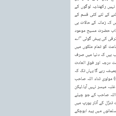
سو سال کے بعد غلبہ میسر آنے پر یہ کہنا کہ غلبہ تو ہو ہی جانا تھا اپنے اندر کوئی حقیقت نہیں رکھتا۔یہ لوگوں کے 
جھوٹا ہونے کی ایک بیّن علامت ہوتی ہے کہ جب وقت گذرجاتا ہے تو نشاناتِ الٰہیہ پر پردہ ڈالنے کے لئے کئی قسم کے 
بہانے بنانے لگ جاتے ہیں اور پیش گوئیوں کی وقعت کم کرنے کے لئے یہ کہنا شروع کردیتے ہیں کہ زمانہ کے حالات ہی 
ایسے تھے جن سے یہ نتیجہ نکلتا۔مگر محمد رسول اللہ صلی اللہ علیہ وسلم کا زمانہ تو گذرچکا۔اب حضرت مسیح موعود 
علیہ الصلوٰۃ والسلام کا زمانہ ہے اور آپ نے بطور پیش گوئی یہ اعلان فرمایا ہے کہ احمدیت کی ترقی کی پیش گوئی ’’اے 
تمام لوگو سن رکھو کہ یہ اس کی پیش گو ئی ہے جس نے زمین و آسمان بنایا۔وہ اپنی اس جماعت کو تمام ملکوں میں 
پھیلادے گا اور حجت اور برہان کے رو سے سب پر ان کو غلبہ بخشے گا۔وہ دن آتے ہیں بلکہ قریب ہیں کہ دنیا میں صرف 
یہی ایک مذہب ہوگا جو عزت کے ساتھ یاد کیا جائے گا۔خدا اس مذہب اور اس سلسلہ میں نہایت درجہ اور فوق العادت 
برکت ڈالے گا اور ہر ایک کو جو اس کے معدوم کرنے کا فکر رکھتا ہے نامراد رکھے گا اور یہ غلبہ ہمیشہ رہے گا یہاں تک کہ 
قیامت آجائے گی‘‘۔( تذکرہ صفحہ ۴۱۰ نیز تذکرۃ الشہادتین، روحانی خزائن جلد ۲۰ صفحہ ۶۶) مولوی ثناء اللہ صاحب 
بارہا اعتراض کیا کرتے ہیں کہ اس پیشگوئی پر مدتیں گذرچکی ہیں مگر ابھی تک احمدیت کو غلبہ میسر نہیں آیا۔لیکن 
کچھ عرصہ گذرنے پر جب احمدیت کو دنیا میں کامل غلبہ حاصل ہوگیااس وقت مولوی ثناء اللہ صاحب کے جو چیلے 
موجود ہوں گے وہ کہیں گے کہ یہ تو نظر ہی آرہاتھا کہ جماعت احمدیہ نے جیت جانا ہے۔اس وقت تنزّل کے آثار یورپ میں 
پیدا ہوچکے تھے۔اس وقت تنزّل کے آثار ہندوئوں میں پیدا ہوچکے تھے۔اس وقت تنزّل کے آثار مسلمانوں میں پید اہوچکے 