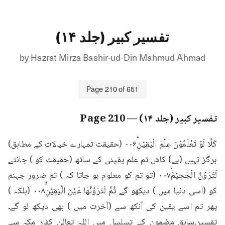
تفسیر کبیر (جلد ۱۴)
by
Hazrat Mirza Bashir-ud-Din Mahmud Ahmad
Page
210
of
651
تفسیر کبیر (جلد ۱۴)
— Page
210
كَلَّا لَوْ تَعْلَمُوْنَ عِلْمَ الْيَقِيْنِؕ۰۰۶ (حقیقت تمہارے خیالات کے مطابق) 
ہرگز نہیں (ہے) کاش تم علم یقینی کے ساتھ (حقیقت کو ) جانتے 
لَتَرَوُنَّ الْجَحِيْمَۙ۰۰۷ (تو تم کو معلوم ہو جاتا کہ ) تم ضرور جہنم 
کو (اسی دنیا میں ) دیکھو گے ثُمَّ لَتَرَوُنَّهَا عَيْنَ الْيَقِيْنِۙ۰۰۸ (بلکہ ) 
پھر تم اسے یقین کی آنکھ سے (آخرت میں ) بھی دیکھ لو گے۔
تفسیر۔سابق مضمون کے تسلسل میں اللہ تعالیٰ کفار مکہ سے 