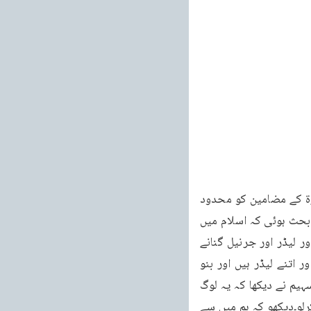
اَلْهٰىكُمُ التَّكَاثُرُ کے معانی کو محدود کرنے کی کوشش بعض روایات میں اس وسیع المطالب سورۃ کے مضامین کو محدود 
کرنے کی کوشش کی گئی ہے۔چنانچہ کلبی کہتے ہیں کہ بنوعبد مناف اور بنو سہیم کے درمیان بحث ہوئی کہ اسلام میں 
کون زیادہ معزز ہے۔چنانچہ بنو عبد مناف اور بنو سہیم دونوں نے پہلے اپنے اپنے زندہ سردار اور لیڈر اور جرنیل گنانے 
شروع کئے۔بنو عبد مناف نے کہاکہ ہم میں اتنے سردار ہیں، اتنے قاضی ہیں، اتنے جرنیل ہیں اور اتنے لیڈر ہیں اور بنو 
سہیم نے اپنے سردار اور قاضی اور لیڈر اور جرنیل گنائے آخر بنو عبد مناف بڑھ گئے۔جب بنو سہیم نے دیکھا کہ یہ لوگ 
زندوں کا مقابلہ کرنے میں ہم سے جیت گئے ہیں تو انہوں نے کہا آئو ہم سے مردوں میں مقابلہ کرلو۔دیکھو کہ ہم میں سے 