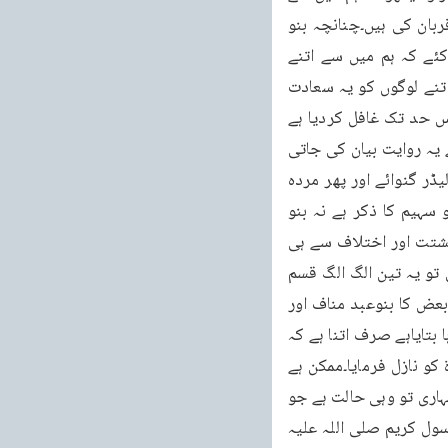
زیادہ لوگ اسلام کے لئے قربان ہوئے یا تم میں سے زیادہ لوگوں نے اسلام کے لئے اپنی جانیں قربان کی ہیں۔چنانچہ بنو 
عبد مناف اور بنو سہیم دونوں مقبروں میں گئے اور انہوں نے اپنے اپنے مردے گنانے شروع کئے کہ ہم میں سے اتنے 
لوگوں کو خدا تعالیٰ کی راہ میں اپنی جان قربان کرنے کا شرف حاصل ہوا ہے اور تم میں سے اتنے لوگوں کو یہ سعادت 
حاصل ہوئی ہے۔اس پر یہ سورۃ نازل ہوئی کہ اَلْهٰىكُمُ التَّكَاثُرُ۔حَتّٰى زُرْتُمُ الْمَقَابِرَ۔تمہیں تکاثر نے اس حد تک غافل کردیا ہے 
کہ تم قبروں میں گئے اور تم نے مردے گنانے شروع کردیئے۔اس روایت کے برخلاف ابوہریرہؓ سے یہ روایت بیان کی جاتی 
ہے کہ انصار کے دو قبائل بنو حارثہ اور بنوالحرث نے یہ مقابلہ کیا تھا انہوں نے پہلے اپنے زندہ لیڈر گنوائے اور پھر مردہ 
(روح المعانی زیر سورۃ التکاثر)۔لیکن مقاتل اور قتادہ کے نزدیک یہاں نہ بنو عبد مناف اور بنو سہیم کا ذکر ہے نہ بنو 
حارثہ اور بنو الحرث کا۔بلکہ یہاں یہود کا ذکر ہے(فتح البیان زیر سورۃ التکاثر)۔ان روایات کے تشتت اور اختلاف سے ہی 
پتہ لگتا ہے کہ رسول کریم صلی اللہ علیہ وسلم سے کوئی قطعی بات ثابت نہیں۔اگر ثابت ہوتی تو یہ تین الگ الگ قسم 
کی روایات کیوں آتیں۔کیونکہ بعض کا ذہن انصار کی طرف چلا جاتا بعض کا یہود کی طرف اوربعض کا بنوعبد مناف اور 
بنوسہیم کی طرف۔یہ کہنا کہ اس سورۃ کا شانِ نزول یہی ہے اس کا مطلب جیسا کہ میں نے بارہا بتایاہے صرف اتنا ہے کہ 
اس واقعہ پر بھی یہ سورۃ چسپاں ہوتی ہے نہ یہ کہ اس واقعہ کے بعد اللہ تعالیٰ نے اس سورۃ کو نازل فرمایا۔ممکن ہے 
بعض دفعہ بنو حارثہ اوربنو الحرث کا آپس میں اس طرح مقابلہ ہوا ہو اور کسی نے کہا ہو کہ تمہاری تو وہی حالت ہے جو 
اَلْهٰىكُمُ التَّكَاثُرُ میں بیان کی گئی ہے یا کبھی بنو عبد مناف اور بنو سہیم میں مقابلہ ہوا ہو اور رسول کریم صلی اللہ علیہ 