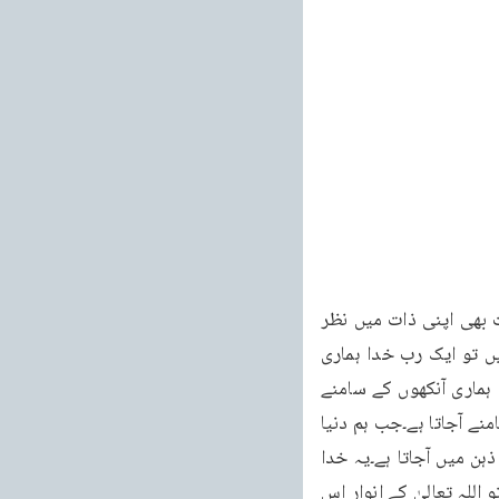
قریب آجاتا ہے اور اس طرح اللہ تعالیٰ اپنی صفات کے ذریعہ انسان کو نظر آجاتا ہے مگر صفات بھی اپنی ذات میں نظر 
نہیں آتیں بلکہ نتیجہ سے نظر آتی ہیں۔جب ہم دنیا میں ربوبیت کے مختلف نظارے دیکھتے ہیں تو ایک رب خدا ہماری 
آنکھوں کے سامنے آجاتا ہے۔جب ہم دنیا میں رحمانیت کے نظارے دیکھتے ہیں تو ایک رحمٰن خدا ہماری آنکھوں کے سامنے 
آجاتا ہے۔جب ہم دنیا میں رحیمیت کے نظارے دیکھتے ہیں تو ایک رحیم خدا ہماری آنکھوں کے سامنے آجاتا ہے۔جب ہم دنیا 
میں اس کی مالکیت کے نظارے دیکھتے ہیں تو مالک یوم الدین خدا کا ایک ناقص تصور ہمارے ذہن میں آجاتا ہے۔یہ خدا 
تعالیٰ کی رویت ہے جو مومنوں کو نصیب ہوتی ہے پھر اس سے اوپر کوئی انسان ترقی کرتا ہے تو اللہ تعالیٰ کے انوار اس 