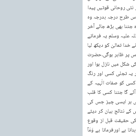
کے قلب پر نازل ہونے شروع ہوجاتے ہیں اور اس کے اندر نئی طاقتیں، نیا جوش، نئی محبت اور نئی روحانی قوتیں پیدا 
کر دی جاتی ہیں۔پھر اور ترقی کرتا ہے تو اللہ تعالیٰ کا کلام اس پر نازل ہونا شروع ہو جاتا ہے اس طرح درجہ بدرجہ وہ 
ترقی کرتا چلا جاتا اور ایک رویت سے دوسری رویت کا مقام حاصل کرتا جاتا ہے مگر بہر حال وہ جتنا بھی بڑھ جائے آخر 
رسول کریم صلی اللہ علیہ وسلم کا مقام تو اسے حاصل نہیں ہو سکتا جب رسول کریم صلی اللہ علیہ وسلم یہ فرماتے 
ہیں کہ نُوْرٌ اَنّٰی اَرَاہُ تو اور کون ہے جو کسی روحانی مقام پر پہنچ کر یہ دعویٰ کرسکے کہ میں نے خدا تعالیٰ کو دیکھ لیا 
ہے وہ جو کچھ بھی دیکھے گا خدا تعالیٰ کی ایک تجلی ہوگی جو اس کے اپنے مقام کے مطابق اس پر ظاہر ہوگی۔حضرت 
عیسیٰ علیہ السلام پر خدا تعالیٰ کی یہ تجلی اس رنگ میں ہوئی کہ روح القدس آپ پر کبوتر کی شکل میں نازل ہوا اور 
اس نے خدا تعالیٰ کا پیغام آپ کو پہنچایا(مرقس باب ۱آیت ۱۰)۔بعض اور انبیاء ایسے ہیںجن پر یہ تجلی کسی اور رنگ 
میں ہوئی۔کسی کو خدا تعالیٰ نار میں نظر آگیا۔کسی کو کامل انسان کی صورت میں نظر آگیا۔کسی کو صفات الٰہیہ کے 
ظہور کی صورت میں نظر آگیا اور کسی کے قلب پر اس کا پَرتو پڑ گیا۔بہرحال وہ اتنا ہی نظر آئے گا جتنا کسی کا قلب 
آسمانی انوار سے حصہ رکھتا ہو گا اور تمثیل پر ہی ہر صورت میں کفایت کرنی پڑے گی۔غرض ہر ایسی چیز جس کی 
حقیقت کا سمجھنا انسان کے لئے ناممکن ہو اسے صرف اسی رنگ میں بیان کیا جاسکتا ہے کہ اس کے نتائج بیان کر دیئے 
جائیںیا تمثیلی رنگ میں اس کا نقشہ کھینچ دیا جائے اس لئے پہلے یہ بتا کر کہ اس قارعہ کی حقیقت قبل از وقوع 
تمہاری سمجھ میں نہیں آسکتی اللہ تعالیٰ اس قارعہ کے نتائج بیان کر کے اسے قریب الفہم بناتا ہے اورفرماتا ہے وَمَاۤ 