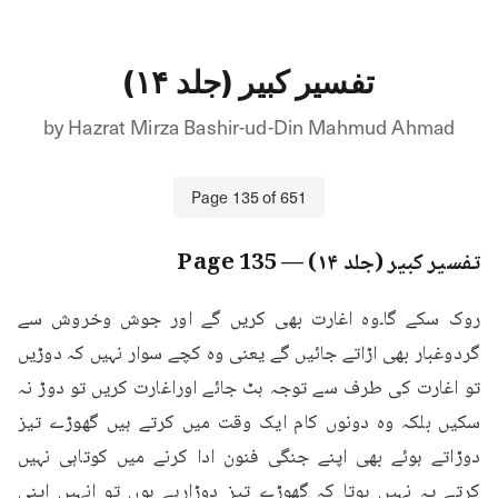
تفسیر کبیر (جلد ۱۴)
by
Hazrat Mirza Bashir-ud-Din Mahmud Ahmad
Page
135
of
651
تفسیر کبیر (جلد ۱۴)
— Page
135
روک سکے گا۔وہ اغارت بھی کریں گے اور جوش وخروش سے 
گردوغبار بھی اڑاتے جائیں گے یعنی وہ کچے سوار نہیں کہ دوڑیں 
تو اغارت کی طرف سے توجہ ہٹ جائے اوراغارت کریں تو دوڑ نہ 
سکیں بلکہ وہ دونوں کام ایک وقت میں کرتے ہیں گھوڑے تیز 
دوڑاتے ہوئے بھی اپنے جنگی فنون ادا کرنے میں کوتاہی نہیں 
کرتے یہ نہیں ہوتا کہ گھوڑے تیز دوڑارہے ہوں تو انہیں اپنی 