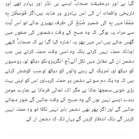
گیا ہے اور درحقیقت صحابہؓ ایسے ہی نڈر اور بہادر تھے اور 
تاریخی واقعات ان کی اس بہادری پر شاہد ہیں۔اگر فَوَسَطْنَ بِهٖ 
جَمْعًا میں بِهٖ کی ضمیر صُبْحٌ کی طرف پھیری جائے تو اس آیت 
سے مراد یہ ہوگی کہ وہ صبح کے وقت دشمنوں کی صفوں میں 
گھس جاتے ہیں۔اس میں پھر یہ اشارہ کیا گیا ہے کہ صحابہؓ کبھی 
اچانک حملہ نہیں کرتے بلکہ وہ اسی وقت حملہ کرتے ہیں جب 
دشمن ان کے مقابل میں نکل آئے۔آج انگریزوںکو دیکھ لو، روسیوں 
کو دیکھ لو، امریکہ کے رہنے والوں کو دیکھ لو۔سب کوشش کرتے 
ہیں کہ وہ یک دم سو تے دشمن پر حملہ کریںاور اس کو اپنی بہت 
بڑی خوبی سمجھا جاتا ہے مگر اللہ تعالیٰ فرماتا ہے ہمارے مومن 
بندے ایسے نہیں ہوں گے وہ صبح کے وقت جائیں گے شور مچاتے 
جائیں گے اور اگر پھر بھی دشمن باہر نہیں نکلا تو وہ حملہ نہیں 
کریں گے بلکہ انتظار کریں گے یہاں تک کہ دشمن ان کے