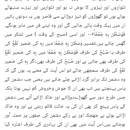
تلواروں اور نیزوں کا ہوش نہ ہو اور تلواریں اور نیزے سنبھالے 
ہوئے ہوں تو گھوڑوں کو تیز دوڑانے سے قاصر ہوں یہ دونوں باتیں 
ان میں بیک وقت پائی جائیں گی اور وہ اپنے فن میں ماہر ہوںگے۔
فَوَسَطْنَ بِهٖ جَمْعًاۙ۰۰۶ اور اسی (صبح کے وقت ) میں لشکر میں 
گھس جاتے ہیں۔تفسیر۔وَسَطْنَ بِهٖ جَمْعًا میں بِهٖ کی ضمیر نَقْعٌ کی 
طرف یا صُبْحٌ کی طرف فَوَسَطْنَ بِهٖ جَمْعًا میں بِهٖ کی ضمیر نَقْعٌ 
کی طرف بھی جاتی ہے اور صُبْحٌ کی طرف بھی۔اگر بِهٖ کی ضمیر 
نَقْعٌ کی طرف سمجھی جائے تو اس آیت کے معنے یہ ہوں گے کہ 
وہ دشمن تک برابر گرد اڑاتے چلے جاتے ہیں یعنی جب دشمن کے 
پاس پہنچتے ہیں تب بھی ان کا جوش وخروش کم نہیں ہوتا بلکہ 
جس طرح دور سے گھوڑےدوڑاتے اور خاک اڑاتے آتے ہیں دشمن 
کے پاس پہنچ کر بھی ان کی یہ حالت قائم رہتی ہے اور وہ خاک 
اڑاتے ہوئے بے جھجک اور بے رکے دشمن کی صفوں پر حملہ آور 
ہوجاتے ہیں۔اس آیت میں بھی ان کی بہادری کی طرف اشارہ کیا 