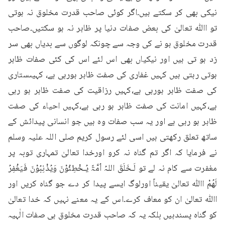
نیکی بھی کر سکتے ہیں۔اگر کوئی صاحب قدرت مخلوق نہ ہوتی 
تو اﷲ تعالیٰ کی بعض صفات دنیا پر ظاہر نہ ہو سکتیں۔صاحب 
قدرت مخلوق ہو نے کی وجہ سے چونکہ لوگوں سے بدیاں بھی سر 
زد ہو تی ہیں اور نیکیاں بھی اس لئے اس کی کئی صفات ظاہر 
ہوتی رہتی ہیں کہیں غفاری کی صفت ظاہر ہورہی ہے، کہیںستاری 
کی صفت ظاہر ہورہی ہے،کہیں رزاقیت کی صفت ظاہر ہو رہی 
ہے،کہیں امانت کی صفت ظاہر ہو رہی ہے،کہیں احیاء کی صفت 
ظاہر ہو رہی ہے اور یہ سب صفات وہ ہیں جو انسانی پیدائش کے 
ساتھ تعلق رکھتی ہیں اسی لئے رسول کریم صلی اللہ علیہ وسلم 
نے فرمایا کہ اگر تم گناہ نہ کرو اورخدا تعالیٰ تمہاری توبہ پر 
مغفرت سے کام نہ لے تو لَـخَلَقَ اللہُ اُمَّۃً یُـخْطِئُوْنَ وَیُذْنِبُوْنَ فَیَغْفِرُ 
لَھُمْ اﷲ تعالیٰ یقیناً اورلوگ ایسے پیدا کر دے جو گناہ کریں اور 
اﷲ تعالیٰ ان کو معاف کرے۔اس کے یہ معنے نہیں کہ خدا تعالیٰ 
کو گناہ پسندہیں بلکہ یہ کہ صاحب قدرت مخلوق ہی صفات الٰہیہ 