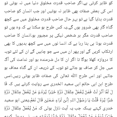
کو ظاہر کرتی ہے۔اگر صاحب قدرت مخلوق دنیا میں نہ ہوتی تو 
اس کی بعض صفات بھی ظاہر نہ ہوتیں اور جب انسان کو صاحب 
قدرت بنایا گیا ہے تو بہر حال صاحب قدرت مخلوق میں سے کچھ 
گناہ گار بھی ضرور ہوں گے۔یہ کس طرح ہو سکتا ہے کہ وہ ہوں تو 
صاحب قدرت مگر ہر شخص نیکی پر مجبور ہو۔انسان کا صاحب 
قدرت ہونا ہی بتا رہا ہے کہ انسا نوں میں سے کچھ بدیوں کا بھی 
ارتکاب کریں گے اور پھر ان میں سے جو چاہیں گے ان کے لئے توبہ 
کا دروازہ کھلا ہوگا تا اگر ان کا دل شرمندہ ہو اور ندامت کی آگ 
میں جل کر صاف ہو جائے تو توبہ کے ذریعہ ان کے گناہ معاف ہو 
جائیں اور اس طرح اﷲ تعالیٰ کی صفات ظاہر ہوتی رہیں۔اسی 
طرح ابن ابی حاتم ابی سعید الخدری سے روایت کرتے ہیں کہ قَا 
لَ لَمَّا اُنْزِ لَتْ فَمَنْ يَّعْمَلْ مِثْقَالَ ذَرَّةٍ خَيْرًا يَّرَهٗ۔وَ مَنْ يَّعْمَلْ مِثْقَالَ ذَرَّةٍ 
شَرًّا يَّرَهٗ قُلْتُ یَا رَسُوْلَ اللہِ اِنِّیْ لَرَاءٍ عَـمَلِیْ قَالَ نَعَمْ۔یعنی ابو سعید 
خدری کہتے ہیںکہ جب یہ آیت نازل ہوئی کہ مَنْ يَّعْمَلْ مِثْقَالَ ذَرَّةٍ 
خَيْرًا يَّرَهٗ۔وَ مَنْ يَّعْمَلْ مِثْقَالَ ذَرَّةٍ شَرًّا يَّرَهٗ۔تو میں نے رسول کریم 