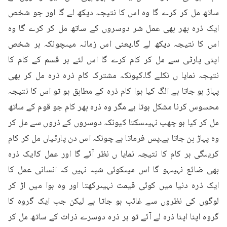
ساتھ مل کر کرے گا وہ اس کا نتیجہ دیکھ لے گا اور جو شخص 
ایک ذرہ بھر بھی عمل شر دوسروں کے ساتھ مل کر کرے گا وہ 
اس کا نتیجہ دیکھ لے گا۔یعنی اس زمانہ میںچونکہ ہر شخص 
اپنی پارٹی سے مل کر کام کرے گا اس لئے ہر قسم کے کام کا 
نتیجہ نمایا ں نکلے گا۔کیونکہ مشترک کام ذرہ ذرہ مل کر بھی 
پہاڑ ہو جاتا ہے الگ کیا ہوا کام ذرہ کے مطابق ہو تو اس کا نتیجہ 
محسوس کرنا مشکل ہوتا ہے مگر وہ ذرہ بھر کام جو قوم کے ساتھ 
مل کر کیا ہو چھپ نہیںسکتا کیونکہ دوسروں کے ذروں سے مل کر 
وہ پہاڑ بن جاتا ہے۔پس فرماتا ہے چونکہ اس دن پارٹیاں مل کر کام 
کریںگی ہر کام کا نتیجہ نمایا ں نظر آئے گا اور عمل کاایک ذرہ 
بھی ضائع نہیںہو گا اس میںکوئی شبہ نہیں کہ انسانی عمل کا 
ایک ذرہ دنیا میں کوئی قیمت نہیںرکھتا اور وہ ہوا میں اڑ کر 
لوگوں کی نظروں سے غائب ہو جاتا ہے لیکن جب ایک گروہ کا 
گروہ اپنا اپنا ذرہ لے آئے تو ہر ذرہ دوسرے ذرات کے ساتھ مل کر 