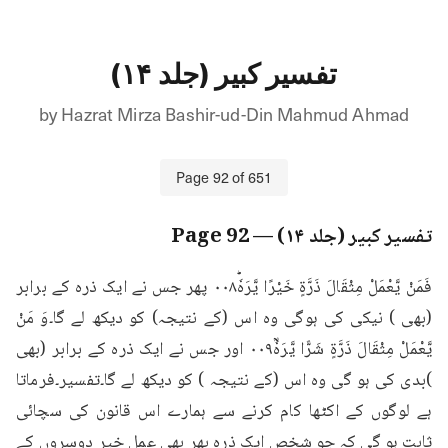
تفسیر کبیر (جلد ۱۴)
by
Hazrat Mirza Bashir-ud-Din Mahmud Ahmad
Page
92
of
651
تفسیر کبیر (جلد ۱۴)
— Page
92
فَمَنْ يَّعْمَلْ مِثْقَالَ ذَرَّةٍ خَيْرًا يَّرَهٗؕ۰۰۸ پھر جس نے ایک ذرہ کے برابر 
(بھی ) نیکی کی ہوگی وہ اس (کے نتیجہ) کو دیکھ لے گا۔وَ مَنْ 
يَّعْمَلْ مِثْقَالَ ذَرَّةٍ شَرًّا يَّرَهٗؒ۰۰۹ اور جس نے ایک ذرہ کے برابر (بھی 
)بدی کی ہو گی وہ اس (کے نتیجہ ) کو دیکھ لے گا۔تفسیر۔فرماتا 
ہے لوگوں کے اکٹھا کام کرنے سے ہمارے اس قانون کی سچائی 
ثابت ہو گی کہ جو شخص ایک ذرہ بھر بھی عمل خیر دوسروں کے 