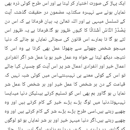
ایک پہاڑ کی صورت اختیار کر لیتا ہے اور اس طرح کوئی ذرہ بھی 
نمایاں ہونے سے نہیںرہ سکتا۔یہ مضمون در حقیقت گذشتہ آیت 
کے تسلسل میںہی ہے اور اللہ تعالیٰ یہ بیان فرماتا ہے کہ اس دن 
يَصْدُرُ النَّاسُ اَشْتَاتًا کا کیوں ظہور ہو گا۔فرماتا ہے یہ ظہور اس 
لئے ہو گا تا ہمارے اس قانون کی سچائی نمایاں ہو جائے کہ دنیا 
میںجو شخص چھوٹے سے چھوٹا عمل بھی کرتا ہے وہ اس کا 
نتیجہ دیکھ لیتا ہے خواہ وہ عمل خیر ہو یا عمل شر اگر انفرادی 
اعمال خیر اور انفرادی اعمال شر پر اس آیت کو چسپاں کیا جائے 
تو اس کے کوئی معنے ہی نہیںبنتے۔اس میں کوئی شبہ نہیں کہ 
قیامت کے دن ہر شخص کا عمل خیر اور ہر شخص کا عمل شر 
نمایا ں ہو گااور ہم بھی اس کو تسلیم کرتے ہیںلیکن دنیا میںایسا 
نہیںہوتا۔دنیا میں لوگ بڑے بڑے خیر کے کام کرتے ہیں اور وہ 
چھپے رہتے ہیں۔اسی طرح بڑے بڑے شر کے کام کرتے ہیں اور وہ 
چھپے رہتے ہیں۔اگر دنیا میںہر خیر اور ہر شر نمایاں ہو تو لوگوں 
کو گناہوں پر دلیری ہی کیوں پیدا ہو۔ہزاروں لوگ ایسے پائے جاتے 