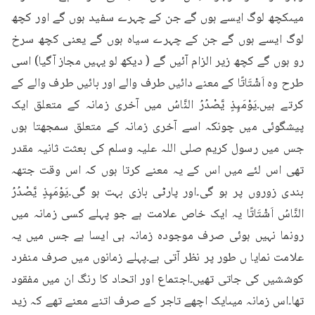
میںکچھ لوگ ایسے ہوں گے جن کے چہرے سفید ہوں گے اور کچھ 
لوگ ایسے ہوں گے جن کے چہرے سیاہ ہوں گے یعنی کچھ سرخ 
رو ہوں گے کچھ زیر الزام آئیں گے ( دیکھ لو یہیں مجاز آگیا) اسی 
طرح وہ اَشْتَاتًا کے معنے دائیں طرف والے اور بائیں طرف والے کے 
کرتے ہیں۔يَوْمَىِٕذٍ يَّصْدُرُ النَّاسُ میں آخری زمانہ کے متعلق ایک 
پیشگوئی میں چونکہ اسے آخری زمانہ کے متعلق سمجھتا ہوں 
جس میں رسول کریم صلی اللہ علیہ وسلم کی بعثت ثانیہ مقدر 
تھی اس لئے میں اس کے یہ معنے کرتا ہوں کہ اس وقت جتھہ 
بندی زوروں پر ہو گی۔اور پارٹی بازی بہت ہو گی۔يَوْمَىِٕذٍ يَّصْدُرُ 
النَّاسُ اَشْتَاتًا یہ ایک خاص علامت ہے جو پہلے کسی زمانہ میں 
رونما نہیں ہوئی صرف موجودہ زمانہ ہی ایسا ہے جس میں یہ 
علامت نمایا ں طور پر نظر آتی ہے۔پہلے زمانوں میں صرف منفرد 
کوششیں کی جاتی تھیں۔اجتماع اور اتحاد کا رنگ ان میں مفقود 
تھا۔اس زمانہ میںایک اچھے تاجر کے صرف اتنے معنے تھے کہ زید 