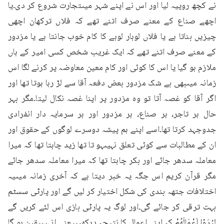
نے کچھ روپیہ لیا اور اس نے اپنے شہر میںتجارت شروع کر دی۔یا 
اچھے صناع کے معنے صرف اتنے تھے کہ فلاں ترکھان اچھی 
چیزیں بناتا ہے یا فلاں لوہار لوہے کا کام خوب جانتا ہے یا مزدور 
کے معنے صرف اتنے تھے کہ ایک غریب شخص کسی امیر کے ہاں 
ملازم ہو گیا یا اس کا کوئی اور کام معین معاوضہ پر کرنے لگا اس 
زمانہ میںبھی بے شک مزدور بعض دفعہ آقا سے لڑ رہا ہوتا تھا اور 
اگر آقا کو غصہ آتا تو وہ مزدور پر اپنا غصہ نکال لیتا۔مگر بہر 
حال ہر تاجر، ہر صناع، ہر مزدور اور ہر سرمایہ دار انفرادی 
جدوجہد کرتا تھا۔اسے اپنے ہم پیشہ دوسرے لوگوں کے حقوق اور 
ان کے مطالبات سے کوئی تعلق نہیںہو تا تھا زید چاہتا تھا کہ میرا 
معاملہ سدھر جائے اور بکر چاہتا تھا کہ میرا معاملہ سدھر جائے 
مگر قرآن کریم اس جگہ یہ خبر دیتا ہے کہ آخری زمانہ میںیہ 
اختلافات جتھہ بندی کی شکل اختیار کر لیں گے اور پارٹی سسٹم 
بہت ترقی کر جائے گی۔اور لوگ یہ پارٹی بازی اس لئے کریں گے 
لِيُرَوْا اَعْمَالَهُمْ کہ اپنے اعمال کا نتیجہ دیکھیںیعنی انہیںیقین ہو گا 