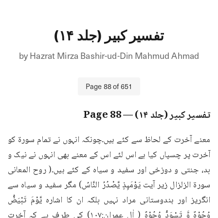
تفسیر کبیر (جلد ۱۴)
by
Hazrat Mirza Bashir-ud-Din Mahmud Ahmad
Page
88
of
651
تفسیر کبیر (جلد ۱۴)
— Page
88
معنے آخرت کے لحاظ سے کئے ہیں۔چونکہ انہوں نے تمام سورۃ کو 
آخرت پر چسپاں کیا ہے اس لئے اس کے معنے بھی انہوں نے نیک و 
بد، جنتی و دوزخی اور سفید و سیاہ کے کئے ہیں۔( روح المعانی 
سورۃ الزلزال زیر آیت يَوْمَىِٕذٍ يَّصْدُرُ النَّاسُ) مگر سفید و سیاہ سے 
انگریز اور ہندوستانی مراد نہیں بلکہ ان کا اشارہ يَّوْمَ تَبْيَضُّ 
وُجُوْهٌ وَّ تَسْوَدُّ وُجُوْهٌ ( اٰل عمران:۱۰۷) کی طرف ہے کہ آخرت 