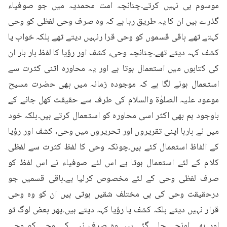
موسوم ہی نہیں کرتے۔چنانچہ امت محمدیہ میں جو صوفیاء 
گذرے ہیں ان کا یہ طریق رہا ہے کہ وہ صرف وحی لفظی کو وحی 
کہتے تھے باقی قسموں کو وحی قرا رنہیں دیتے تھے بلکہ خواب یا 
کشف کہہ دیتے تھے۔چنانچہ وحی، کشف اور رؤیا کا لفظ بار بار ان 
کی کتابوں میں استعمال ہوتا ہے اور یہ محاورہ اتنی کثرت سے 
استعمال ہونے لگا ہے کہ موجودہ زمانہ میں بھی حضرت مسیح 
موعود علیہ الصلوٰۃ والسلام کی طرف سے حقیقت کھل جانے کے 
باوجود ہم بھی اکثر اسی محاورہ کو استعمال کرتے ہیں۔بلکہ خود 
میں نے بارہا اپنی تقریروں اور تحریروں میں وحی، کشف اور رؤیا 
کے الفاظ استعمال کئے ہیں۔چونکہ وحی کا لفظ کثرت سے لفظی 
کلام کے لئے استعمال ہوتا ہے اس لئے صوفیاء نے اس لفظ کو 
صرف لفظی وحی کے لئے مخصوص کرلیا ہے۔باقی قسمیں جو 
درحقیقت وحی کی ہی مختلف شقیں ہوتی ہیں ان کو وہ وحی 
قرار نہیں دیتے بلکہ کشف یا رؤیا کہہ دیتے ہیں۔پھر بعض لوگ تو 
اور بھی اونچے چلے گئے ہیں وہ صرف نبی کی وحی کو وحی 