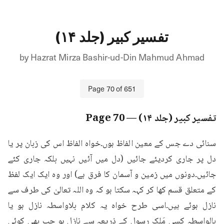
تفسیر کبیر (جلد ۱۴)
by
Hazrat Mirza Bashir-ud-Din Mahmud Ahmad
Page
70
of
651
تفسیر کبیر (جلد ۱۴)
— Page
70
سنائی دے جس کے معین الفاظ ہوں۔خواہ الفاظ اس کی زبان پر یا 
دل پر جاری کردیئے جائیں (دل میں آئیں نہیں بلکہ جاری کئے 
جائیں۔دونوں میں زمین و آسمان کا فرق ہے) اور وہ ایک ایک لفظ 
کے متعلق قسم کھا کر کہہ سکتا ہو کہ وہ اللہ تعالیٰ کی طرف سے 
نازل ہوئے ہیں۔اسی طرح خواہ یہ کلام بلاواسطہ نازل ہو یا 
بالواسطہ کسی مَلک رسول کے ذریعہ سے نازل ہو جب بھی کوئی 