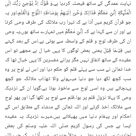
نہایت عمدگی کے ساتھ فیصلہ کردیا ہے۔وَ قَوْلُہٗ اِذْ يُوْحِيْ رَبُّكَ اِلَى 
الْمَلٰٓىِٕكَةِ اِنِّيْ مَعَكُمْ فَذَالِکَ وَحْیٌ اِلَیْـھِمْ بِوَسَاطَۃِ اللَّوْحِ وَالْقَلَمِ۔اور یہ 
جو قرآن کریم میں آتا ہے کہ تیرا رب ملائکہ کی طرف وحی کرتا 
ہے اور ان سے کہتا ہے کہ اِنِّيْ مَعَكُمْ میں تمہارے ساتھ ہوں۔یہ وحی 
ان کی طرف لوح و قلم کے واسطہ سے ہوتی ہے۔اس کے بعد کہتے 
ہیں فِیْـمَا قِیْلَ یعنی بعض لوگوں کا یہی خیا ل ہے مجھے تو اس 
عقیدہ کے ساتھ اتفاق نہیں مگر پرانے مفسرین کا یہی خیال تھا کہ 
خدا تعالیٰ نے سب سے پہلے قلم کو حکم دیا اور اس نے لوح پر وہ 
سب کچھ لکھ دیا جو دنیا میںہونے والا تھا۔اب ملائکہ جو کچھ 
پہنچاتے ہیں وہ اسی لوح سے ماخوذ ہوتا ہے۔گویا ان کے نزدیک 
وحی کا پہلا نزول قلم پر ہوا۔قلم سے لوح پر لکھا گیا اور پھر لوح 
سے ملائکہ اخذ کرتے اور اللہ تعالیٰ کے منشاء کے مطابق اس کے 
احکام اور پیغام دنیا میں پھیلاتے ہیں۔میرے نزدیک یہ عقیدہ 
ایسا ہے جس کی رسول کریم صلی اللہ علیہ وسلم کی بعض 
احادیث سے تردید ہوتی ہے۔مثلاً حدیثوں میں آتا ہے کہ جب اللہ 