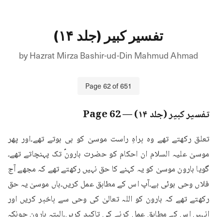
تفسیر کبیر (جلد ۱۴)
by
Hazrat Mirza Bashir-ud-Din Mahmud Ahmad
Page
62
of
651
تفسیر کبیر (جلد ۱۴)
— Page
62
تعلق رکھتے تھے وہ براہِ راست موسیٰ کو ہی ہوتے تھے۔اور پھر 
موسیٰ علیہ السلام ان احکام کو حضرت ہارونؑ تک پہنچاتے تھے۔
گویا ہارون موسیٰ کو یہ کہنے کا حق نہیں رکھتے تھے کہ مجھے آج 
فلاں وحی ہوئی ہے۔آپ اس کے مطابق عمل کریں۔ہاں موسیٰ یہ حق 
رکھتے تھے کہ ہارون کو اللہ تعالیٰ کی وحی سے باخبر کریں اور 
انہیں اس کے مطابق عمل کرنے کی تاکید کریں۔البتہ ہارون چونکہ 