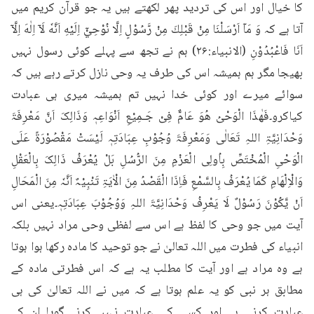
کا خیال اور اس کی تردید پھر لکھتے ہیں یہ جو قرآن کریم میں 
آتا ہے کہ وَ مَاۤ اَرْسَلْنَا مِنْ قَبْلِكَ مِنْ رَّسُوْلٍ اِلَّا نُوْحِيْۤ اِلَيْهِ اَنَّهٗ لَاۤ اِلٰهَ اِلَّاۤ 
اَنَا فَاعْبُدُوْنِ (الانبیاء:۲۶) ہم نے تجھ سے پہلے کوئی رسول نہیں 
بھیجا مگر ہم ہمیشہ اس کی طرف یہ وحی نازل کرتے رہے ہیں کہ 
سوائے میرے اور کوئی خدا نہیں تم ہمیشہ میری ہی عبادت 
کیاکرو۔فَھٰذَا الْوَحْیُ ھُوَ عَامٌّ فِیْ جَـمِیْعِ اَنْوَاعِہٖ وَذَالِکَ اَنَّ مَعْرِفَۃَ 
وَحْدَانِیَّۃِ اللہِ تَعَالٰی وَمَعْرِفَۃَ وُجُوْبِ عِبَادَتِہٖ لَیْسَتْ مَقْصُوْرَۃً عَلَی 
الْوَحْیِ الْمُخْتَصِّ بِاُولِی الْعَزْمِ مِنَ الرُّسُلِ بَلْ یُعْرَفُ ذَالِکَ بِالْعَقْلِ 
وَالْاِلْھَامِ کَمَا یُعْرَفُ بِالسَّمْعِ فَاِذَا الْقَصْدُ مِنَ الْاٰیَۃِ تَنْبِیْہٌ اَنَّہٗ مِنَ الْمَحَالِ 
اَنْ یَّکُوْنَ رَسُوْلٌ لَا یَعْرِفُ وَحْدَانِیَّۃَ اللہِ وَوُجُوْبَ عِبَادَتِہٖ۔یعنی اس 
آیت میں جو وحی کا لفظ ہے اس سے لفظی وحی مراد نہیں بلکہ 
انبیاء کی فطرت میں اللہ تعالیٰ نے جو توحید کا مادہ رکھا ہوا ہوتا 
ہے وہ مراد ہے اور آیت کا مطلب یہ ہے کہ اس فطرتی مادہ کے 
مطابق ہر نبی کو یہ علم ہوتا ہے کہ میں نے اللہ تعالیٰ کی ہی 
عبادت کرنی ہے اور کسی کی عبادت نہیں کرنی۔گویا ان کے 