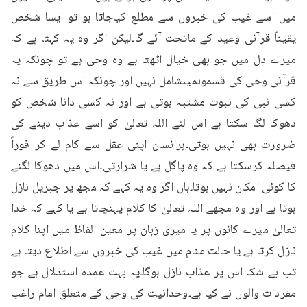
میں اسے غیب کی خبروں سے مطلع کیاجاتا ہو تو ایسا شخص 
یقیناً قرآنی وعید کے ماتحت آئے گا۔لیکن اگر وہ یہ کہتا ہے کہ 
میرے دل میں جو بھی خیال اٹھتا ہے وہ وحی ہے تو چونکہ یہ 
قرآنی وحی کی قسموںمیںشامل نہیں اور چونکہ اس طریق سے نہ 
کسی نبی کی نبوت مشتبہ ہوتی ہے اور نہ کسی دانا شخص کو 
دھوکا لگ سکتا ہے اس لئے اللہ تعالیٰ کو اسے عذاب دینے کی 
ضرورت بھی نہیں ہوتی۔ہرانسان اپنی عقل سے کام لے کر فوراً 
فیصلہ کرسکتا ہے کہ وہ پاگل ہے یا شرارتی۔اس میں دھوکا لگنے 
کا کوئی امکان نہیں ہوتا۔ہاں اگر وہ یہ کہے کہ مجھ پر جبریل نازل 
ہوتا ہے اور وہ مجھے اللہ تعالیٰ کا کلام پہنچاتا ہے یا کہے کہ خدا 
تعالیٰ میرے کانوں پر یا میری زبان پر معین الفاظ میں اپنا کلام 
نازل کرتا ہے یا حالت منام میں غیب کی خبروں سے اطلاع دیتا ہے 
تب بے شک اس پر عذاب نازل ہوگا۔یہ بہت عمدہ استدلال ہے جو 
مفردات والوں نے کیا ہے۔وحدانیت کی وحی کے متعلق امام راغب 