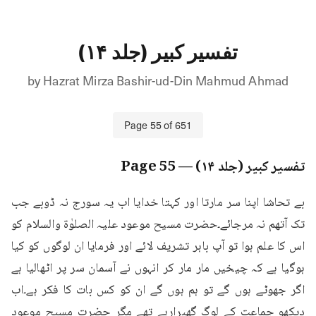
تفسیر کبیر (جلد ۱۴)
by
Hazrat Mirza Bashir-ud-Din Mahmud Ahmad
Page
55
of
651
تفسیر کبیر (جلد ۱۴)
— Page
55
بے تحاشا اپنا سر مارتا اور کہتا خدایا اب یہ سورج نہ ڈوبے جب 
تک آتھم نہ مرجائے۔حضرت مسیح موعود علیہ الصلوٰۃ والسلام کو 
اس کا علم ہوا تو آپ باہر تشریف لائے اور فرمایا ان لوگوں کو کیا 
ہوگیا ہے کہ چیخیں مار مار کر انہوں نے آسمان سر پر اٹھالیا ہے 
اگر جھوٹے ہوں گے تو ہم ہوں گے ان کو کس بات کا فکر ہے۔اب 
دیکھو جماعت کے لوگ گھبرارہے تھے مگر حضرت مسیح موعود 