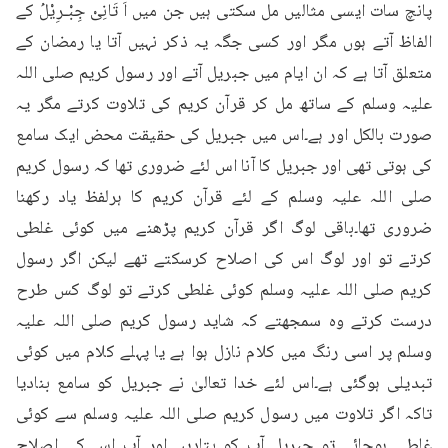
پانچ سات ایسی مثالیں مل سکتی ہیں جن میں اَ تَانِیْ جِبْـرِیْلُ کے 
الفاظ آتے ہوں مگر اور کسی جگہ یہ ذکر نہیں آتا یا رمضان کے 
متعلق آتا ہے کہ ان ایام میں جبریل آتے اور رسول کریم صلی اللہ 
علیہ وسلم کے ساتھ مل کر قرآن کریم کی تلاوت کرتے مگر یہ 
صورت بالکل اور ہے۔اس میں جبریل کی حقیقت محض ایک سامع 
کی ہوتی تھی اور جبریل کا آنا اس لئے ضروری تھا کہ رسول کریم 
صلی اللہ علیہ وسلم کے لئے قرآن کریم کا ہرلفظ یاد رکھنا 
ضروری تھا۔باقی لوگ اگر قرآن کریم پڑھنے میں کوئی غلطی 
کرتے تو اور لوگ اس کی اصلاح کرسکتے تھے لیکن اگر رسول 
کریم صلی اللہ علیہ وسلم کوئی غلطی کرتے تو لوگ کس طرح 
درست کرتے وہ سمجھتے کہ شاید رسول کریم صلی اللہ علیہ 
وسلم پر اسی رنگ میں کلام نازل ہوا ہے یا پہلے کلام میں کوئی 
تبدیلی ہوگئی ہے۔اس لئے خدا تعالیٰ نے جبریل کو سامع بنادیا 
تاکہ اگر تلاوت میں رسول کریم صلی اللہ علیہ وسلم سے کوئی 
غلطی ہوجائے تو جبریل آپ کو بتادیں اور آپ اس کی اصلاح 