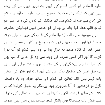
علیہ السلام کو کسی قسم کی گھبراہٹ نہیں تھی۔اس کی وجہ 
یہی تھی کہ لوگوں نے حضرت مسیح موعود علیہ الصلوٰۃ والسلام 
کی زبان سے صرف کلام سنا تھا ملائکہ کے نزول کی وجہ سے جو 
ثباتِ قلب عطا کیا جاتا ہے وہ ان کو حاصل نہیں تھا۔لیکن حضرت 
مسیح موعود علیہ الصلوٰۃ والسلام کے قلب کو غیر معمولی ثبات 
حاصل تھا اور آپ سمجھتے تھے کہ یہ چیخ و پکار بے معنی بات ہے 
جس خدا کا کلام مجھ پر نازل ہوا ہے وہ اپنے کلام کو آپ پورا 
کرے گا اور اگر کسی شرط کی وجہ سے وہ ٹل جائے گا تب بھی 
کیا ہوا انذاری پیشگوئیوں کے متعلق جو سنت چلی آرہی ہے 
بہرحال اسی کے مطابق ہوگا اس لئے گھبراہٹ اور فکر کی کوئی 
بات نہیں۔پس اللہ تعالیٰ کے کلام کے ساتھ خواہ وہ بلا واسطہ 
نازل ہو فرشتوں کا آنا ضروری ہوتا ہے۔مگر یہ خیال کرلینا کہ ہر 
کلام کے ساتھ فرشتہ آکر یہ کہتا ہے کہ میں اللہ تعالیٰ کی طرف 
سے فلاں بات پہنچاتا ہوں بالکل غلط ہے۔حدیثوں میں بھی صرف 