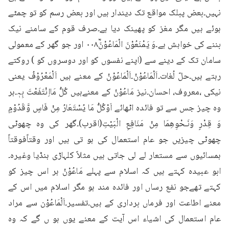
نہیں۔بعض پبلک مواقع تک دیندار ہیں اور بعض رسم کو تو چمٹے 
ہوئے ہیں مگر مغز کو پھینک دیا ہے۔صرف قوم کے سامنے نیک 
بننے کی خواہش ہے۔وَ يَمْنَعُوْنَ الْمَاعُوْنَؒ۰۰۸ اور جو گھر کے معمولی 
سامان تک کے دینے سے (اپنے نفسوں کو اور دوسروں کو ) روکتے 
رہتے ہیں۔حلّ لُغات۔اَلْمَاعُوْنُ۔اَلْمَاعُوْنُ کے معنے ہیں اَلْمَعْرُوْفُ یعنی 
نیکی ،معروف، احسان۔نیز مَاعُوْنُ کے معنےہیں کُلُّ مَااِنْتَفَعْتَ بِہٖ۔ہر 
وہ چیز جس سے تو فائدہ اٹھائے اَوْکُلُّ مَا یُسْتَعَارُ مِنْ فَاسٍ وَّقَدُوْمٍ 
وَ قِدْرٍ وَنَـحْوِھِمَا مِنْ مَنَافِعِ الْبَیْتِ(اقرب)۔گھر کی وہ چھوٹی 
چھوٹی چیزیں جو عام استعمال کی ہو تی ہیں اور وقتاًفوقتاً 
ہمسائیوں سے مستعار لے لی جاتی ہیں مثلاً کلہاڑی ہنڈیا وغیرہ۔
ابو عبیدہ کہتے ہیں کہ اسلام سے پہلے مَاعُوْنُ ہر اس چیز کو 
کہتے تھےجو نفع رساں اور فائدہ مند ہو مگر اسلام میں اس کے 
معنے اطاعت اور فرماں برداری کے ہیں۔تفسیر۔اَلْمَاعُوْن سے مراد 
عام استعمال کی اشیاء اس آیت کے معنے یوں ہو ں گے کہ وہ 