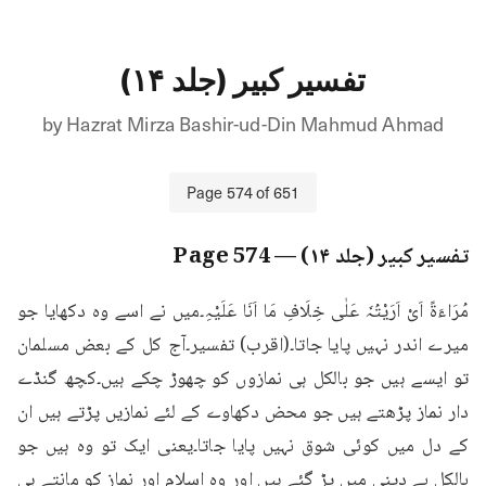
تفسیر کبیر (جلد ۱۴)
by
Hazrat Mirza Bashir-ud-Din Mahmud Ahmad
Page
574
of
651
تفسیر کبیر (جلد ۱۴)
— Page
574
مُرَاءَۃً اَیْ اَرَیْتُہٗ عَلٰی خِلَافِ مَا اَنَا عَلَیْہِ۔میں نے اسے وہ دکھایا جو 
میرے اندر نہیں پایا جاتا۔(اقرب) تفسیر۔آج کل کے بعض مسلمان 
تو ایسے ہیں جو بالکل ہی نمازوں کو چھوڑ چکے ہیں۔کچھ گنڈے 
دار نماز پڑھتے ہیں جو محض دکھاوے کے لئے نمازیں پڑتے ہیں ان 
کے دل میں کوئی شوق نہیں پایا جاتا۔یعنی ایک تو وہ ہیں جو 
بالکل بے دینی میں پڑ گئے ہیں اور وہ اسلام اور نماز کو مانتے ہی 