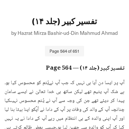
تفسیر کبیر (جلد ۱۴)
by
Hazrat Mirza Bashir-ud-Din Mahmud Ahmad
Page
564
of
651
تفسیر کبیر (جلد ۱۴)
— Page
564
آپ پر ایسا دن آیا ہی نہیں کہ جب آپ نےیُتم کو محسوس کیا ہو۔
بے شک آپ یتیم تھے لیکن ساتھ ہی خدا تعالیٰ نے ایسے سامان 
پیدا کر دیئے تھے جن کی وجہ سے آپ نے یُتم محسوس نہیںکیا 
چنانچہ آپ کے والد کی وفات پر آپ کے دادا نے آپؐکو اپنا بیٹا بنا لیا 
اور آپ اپنی والدہ کے ہی انتظام میں رہے آپ کے دادا نے یہ نہیں 
کیا کہ آپ کو والدہ سے چھین لیا ہو۔جیسے بعض ظالم کرتے ہیں 