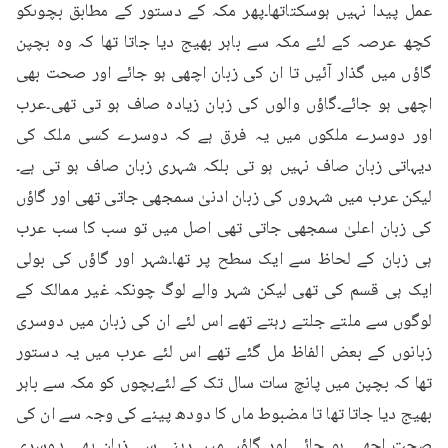
عمل پیدا نہیں ہوسکتاتھا۔پھر مکہ کے دستور کے مطابق بچوںکو 
کچھ عرصہ کے لئے مکہ سے باہر بھیج دیا جاتا تھا کہ وہ بچپن 
گاؤں میں گذار آئیں تا ان کی زبان اچھی ہو جائے اور صحت بھی 
اچھی ہو جائے۔گاؤں والوں کی زبان زیادہ صاف ہو تی تھی۔عرب 
اور دوسرے ملکوں میں یہ فرق ہے کہ دوسرے کسی ملک کی 
دیہاتی زبان صاف نہیں ہو تی بلکہ شہری زبان صاف ہو تی ہے۔
لیکن عرب میں شہروں کی زبان ادنیٰ سمجھی جاتی تھی اور گاؤں 
کی زبان اعلیٰ سمجھی جاتی تھی اصل میں تو سب کا سب عرب 
ہی زبان کے لحاظ سے ایک سطح پر تھا۔شہر اور گاؤں کی بولی 
ایک ہی قسم کی تھی لیکن شہر والے لوگ چونکہ غیر ممالک کے 
لوگوں سے ملتے جلتے رہتے تھے اس لئے ان کی زبان میں دوسری 
زبانوں کے بعض الفاظ مل گئے تھے اس لئے عرب میں یہ دستور 
تھا کہ بچپن میں پانچ سات سال تک کے لئےبچوں کو مکہ سے باہر 
بھیج دیا جاتا تھا تا مضبوط ماں کا دودھ پینے کی وجہ سے ان کی 
صحت اچھی ہو جائے اور گاؤں میں رہنے سے زبان بھی دوسری 