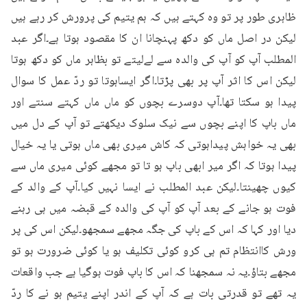
ظاہری طور پر تو وہ کہتے ہیں کہ ہم یتیم کی پرورش کر رہے ہیں 
لیکن در اصل ماں کو دکھ پہنچانا ان کا مقصود ہوتا ہے۔اگر عبد 
المطلب آپ کو آپ کی والدہ سے لےلیتے تو بظاہر ماں کو دکھ ہوتا 
لیکن اس کا اثر آپ پر بھی پڑتا۔اگر ایساہوتا تو ردّ عمل کا سوال 
پیدا ہو سکتا تھا۔آپ دوسرے بچوں کو ماں ماں کہتے سنتے اور 
ماں باپ کا اپنے بچوں سے نیک سلوک دیکھتے تو آپ کے دل میں 
بھی یہ خواہش پیداہوتی کہ کاش میری بھی ماں ہوتی یا یہ خیال 
پیدا ہوتا کہ اگر میر ابھی باپ ہو تا تو مجھے کوئی میری ماں سے 
کیوں چھینتا۔لیکن عبد المطلب نے ایسا نہیں کیا۔آپ کے والد کے 
فوت ہو جانے کے بعد آپ کو آپ کی والدہ کے قبضہ میں ہی رہنے 
دیا اور کہا کہ اس کے باپ کی جگہ مجھے سمجھو۔لیکن اس کی پر 
ورش کاانتظام تم ہی کرو کوئی تکلیف ہو یا کوئی ضرورت ہو تو 
مجھے بتاؤ۔یہ نہ سمجھنا کہ اس کا باپ فوت ہوگیا ہے جب واقعات 
یہ تھے تو قدرتی بات ہے کہ آپ کے اندر اپنے یتیم ہو نے کا ردّ 