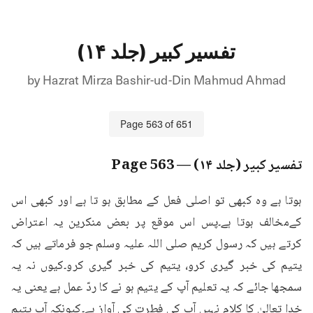
تفسیر کبیر (جلد ۱۴)
by
Hazrat Mirza Bashir-ud-Din Mahmud Ahmad
Page
563
of
651
تفسیر کبیر (جلد ۱۴)
— Page
563
ہوتا ہے وہ کبھی تو اصلی فعل کے مطابق ہو تا ہے اور کبھی اس 
کےمخالف ہوتا ہے۔پس اس موقع پر بعض منکرین یہ اعتراض 
کرتے ہیں کہ رسول کریم صلی اللہ علیہ وسلم جو فرماتے ہیں کہ 
یتیم کی خبر گیری کرو، یتیم کی خبر گیری کرو۔کیوں نہ یہ 
سمجھا جائے کہ یہ تعلیم آپ کے یتیم ہو نے کا ردّ عمل ہے یعنی یہ 
خدا تعالیٰ کا کلام نہیں آپ کی فطرت کی آواز ہے۔کیونکہ آپ یتیم 