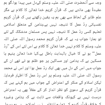
وجہ سے آنحضرت صلی اللہ علیہ وسلم کےدل میں پیدا ہوا۔گو ہم 
عقیدۃً بھی مانتے ہیں کہ قرآن کریم خدا تعالیٰ کا کلام ہے مگر 
علم ظاہر کے لحاظ سے بھی ہم یہ یقین رکھتے ہیں کہ قرآن کریم 
نفسیاتی ردّ عمل کا نتیجہ نہیں ہے۔یتامیٰ کے متعلق اسلامی 
تعلیم کسی ردّ عمل کا نتیجہ نہیں پس مسلمان متشکک کے لئے 
تو ہمارا جواب یہ ہے کہ قرآن کریم محمد رسول اللہ صلی اللہ 
علیہ وسلم کا کلام نہیں خدا تعالیٰ کا کلام ہے اس لئے اس کے ’’ردّ 
عمل‘‘ ہو نے کا خیال بالبداہت باطل ہے۔کیا خدا تعالیٰ یتیم یا 
مسکین ہے کہ یتامیٰ اور مساکین پر جو ظلم ہو تے تھے ان کے 
جواب میں اس کے دل میں بھی ایک ردّ عمل ہوا اور اس نے محمد 
رسول اللہ صلی اللہ علیہ وسلم پر اس ردّ عمل کا اظہار فرمایا۔
لیکن اسلام کے منکر کے اعتراض کے جواب میں ہم کہتے ہیں کہ 
قرآن کریم کے دعویٰ کو نظر انداز کر کے عقلاً بھی یہ اعتراض 
درست نہیں ہے کیونکہ واقعات سے ثابت ہے کہ یتامیٰ وغیرہ 
کےخلاف قرآن کریم کی تعلیم انتقامی نہیں اصلاحی ہے۔ہم رسول 