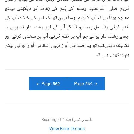
کریم صلی اللہ علیہ وسلم کے یُتم کے زمانہ کو دیکھتے ہیںتو 
معلوم ہوتا ہے کہ آپ کا یُتم ایسا نہیں تھا کہ اس کے خلاف آپ کے 
اندر کوئی ردّ عمل پیدا ہو تا۔اگر آپ کے اور رشتہ دار نہ ہوتے یا 
ایسے رشتہ دار ہو تے جو آپ پر ظلم کرتے، آپ پر سختی کرتے اور 
تکالیف دیتے۔تب تو یہ اصلاحی آواز نہیں انتقامی آواز ہو تی لیکن 
ہم دیکھتے ہیں کہ
← Page
562
Page
564
→
تفسیر کبیر (جلد ۱۴)
Reading:
View Book Details