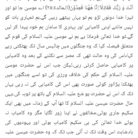
اَنْتَ وَ رَبُّكَ فَقَاتِلَاۤ اِنَّا هٰهُنَا قٰعِدُوْنَ(الـمائدۃ:۲۵) اے موسیٰ جا تو اور 
تیرا خدا دونوں لڑو ہم تو یہاں بیٹھے رہیں گے۔ہم تمہاری بات کو 
نہیں مانتے اپنی کامیابی اور بہتری کا سامان ہم خود پیدا کر لیں 
گے۔تو خدا تعالیٰ فرماتا ہے ہم نے موسیٰ علیہ السلام کی قوم کے 
متعلق فیصلہ کیا کہ وہ جنگلوں میں چالیس سال تک بھٹکتی رہے 
کہاںاس کی وہ حالت تھی کہ مصر سے نکلنے کے بعد وہ کامیابی 
پر کامیابی حاصل کرتی رہی۔لیکن جب اس نے حضرت موسیٰ 
علیہ السلام کے حکم کی خلاف ورزی کی تو اسے جنگلوں میں 
بھٹکنا پڑااور کوئی صورت بھی اس کی کامیابی کی نہ رہی یہاں 
تک کہ اس نے حضرت یو شع علیہ السلام کے ہاتھ پر توبہ کی۔یہی 
حال حضرت عیسیٰ علیہ السلام کا تھا آپ کے زمانہ میں بھی ایک 
سکیم جاری ہوئی۔مخالفوں نے اپنا زور لگایا مگر وہ کامیاب نہ 
ہوئے خدا تعالیٰ کی ہی سکیم کامیاب ہوئی اور یہودیوں کی 
بادشاہت اس وقت تک نہ آئی جب تک کہ وہ حضرت عیسیٰ علیہ 