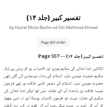
تفسیر کبیر (جلد ۱۴)
by
Hazrat Mirza Bashir-ud-Din Mahmud Ahmad
Page
557
of
651
تفسیر کبیر (جلد ۱۴)
— Page
557
اٹکائیں خدا تعالیٰ کی سکیم پوری اور کامیا ب ہو کر رہتی ہے۔ایک 
سکیم حضرت موسیٰ علیہ السلام کے زمانہ میںجاری کی گئی تھی 
حضرت موسیٰ علیہ السلام کے دشمن کتنے طاقت ور تھے فرعون 
جیسا طاقت ور بادشاہ آپ کے مقابلہ میں تھا لیکن خدا تعالیٰ کی 
سکیم کے مقابلہ میںنہ تو فرعون کامیاب ہوسکا اور نہ اسے چھوڑ 
کر آپ کی امت ہی جیت سکی۔جب آپ کی قوم نے کہہ دیا اِذْهَبْ 