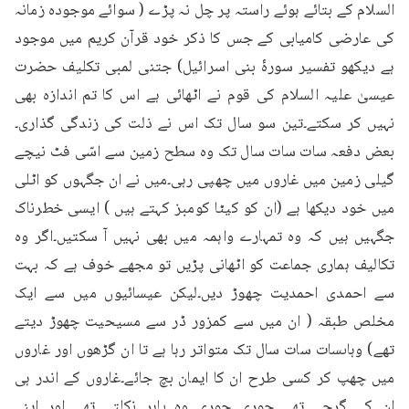
السلام کے بتائے ہوئے راستہ پر چل نہ پڑے ( سوائے موجودہ زمانہ 
کی عارضی کامیابی کے جس کا ذکر خود قرآن کریم میں موجود 
ہے دیکھو تفسیر سورۂ بنی اسرائیل) جتنی لمبی تکلیف حضرت 
عیسیٰ علیہ السلام کی قوم نے اٹھائی ہے اس کا تم اندازہ بھی 
نہیں کر سکتے۔تین سو سال تک اس نے ذلت کی زندگی گذاری۔
بعض دفعہ سات سات سال تک وہ سطح زمین سے اسّی فٹ نیچے 
گیلی زمین میں غاروں میں چھپی رہی۔میں نے ان جگہوں کو اٹلی 
میں خود دیکھا ہے (ان کو کیٹا کومبز کہتے ہیں ) ایسی خطرناک 
جگہیں ہیں کہ وہ تمہارے واہمہ میں بھی نہیں آ سکتیں۔اگر وہ 
تکالیف ہماری جماعت کو اٹھانی پڑیں تو مجھے خوف ہے کہ بہت 
سے احمدی احمدیت چھوڑ دیں۔لیکن عیسائیوں میں سے ایک 
مخلص طبقہ ( ان میں سے کمزور ڈر سے مسیحیت چھوڑ دیتے 
تھے) وہاںسات سات سال تک متواتر رہا ہے تا ان گڑھوں اور غاروں 
میں چھپ کر کسی طرح ان کا ایمان بچ جائے۔غاروں کے اندر ہی 
ان کے گرجے تھے چوری چوری وہ باہر نکلتے تھے اور اپنے 