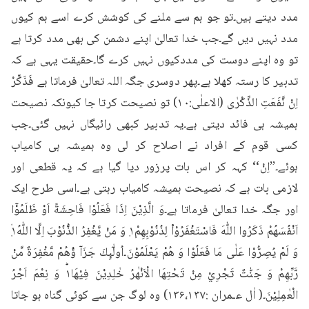
مدد دیتے ہیں۔تو جو ہم سے ملنے کی کوشش کرے اسے ہم کیوں 
مدد نہیں دیں گے۔جب خدا تعالیٰ اپنے دشمن کی بھی مدد کرتا ہے 
تو وہ اپنے دوست کی مددکیوں نہیں کرے گا۔حقیقت یہی ہے کہ 
تدبیر کا رستہ کھلا ہے۔پھر دوسری جگہ اللہ تعالیٰ فرماتا ہے فَذَكِّرْ 
اِنْ نَّفَعَتِ الذِّكْرٰى (الاعلٰی:۱۰) تو نصیحت کرتا جا کیونکہ نصیحت 
ہمیشہ ہی فائد دیتی ہے۔یہ تدبیر کبھی رائیگاں نہیں گئی۔جب 
کسی قوم کے افراد نے اصلاح کر لی وہ ہمیشہ ہی کامیاب 
ہوئے۔’’اِنْ‘‘ کہہ کر اس بات پرزور دیا گیا ہے کہ یہ قطعی اور 
لازمی بات ہے کہ نصیحت ہمیشہ کامیاب رہتی ہے۔اسی طرح ایک 
اور جگہ خدا تعالیٰ فرماتا ہے۔وَ الَّذِيْنَ اِذَا فَعَلُوْا فَاحِشَةً اَوْ ظَلَمُوْۤا 
اَنْفُسَهُمْ ذَكَرُوا اللّٰهَ فَاسْتَغْفَرُوْا۠ لِذُنُوْبِهِمْ١۪ وَ مَنْ يَّغْفِرُ الذُّنُوْبَ اِلَّا اللّٰهُ١۪۫ 
وَ لَمْ يُصِرُّوْا عَلٰى مَا فَعَلُوْا وَ هُمْ يَعْلَمُوْنَ۔اُولٰٓىِٕكَ جَزَآ ؤُهُمْ مَّغْفِرَةٌ مِّنْ 
رَّبِّهِمْ وَ جَنّٰتٌ تَجْرِيْ مِنْ تَحْتِهَا الْاَنْهٰرُ خٰلِدِيْنَ فِيْهَا١ؕ وَ نِعْمَ اَجْرُ 
الْعٰمِلِيْنَ۔( اٰل عـمران :۱۳۶،۱۳۷) وہ لوگ جن سے کوئی گناہ ہو جاتا 