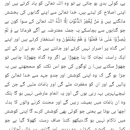
ہے، کوئی بدی ہو جاتی ہے تو وہ اللہ تعالیٰ کو یاد کرتے ہیں اور 
اپنی اصلاح کر لیتے ہیں، خدا تعالیٰ سے اپنے گناہوں کی بخشش 
مانگتے ہیں وَ مَنْ يَّغْفِرُ الذُّنُوْبَ اِلَّا اللّٰهُ اللہ تعالیٰ کے سوا کون ہے 
جو گناہوں سے بچاسکے یہ جملہ معترضہ ہے آگے فرماتا ہے وَ لَمْ 
يُصِرُّوْا عَلٰى مَا فَعَلُوْا وَ هُمْ يَعْلَمُوْنَ وہ استغفار کرتے ہیں اور اپنے 
اس گناہ پر اصرار نہیں کرتے اور جانتے ہیں کہ ہم نے ان کے لئے 
ایک راستہ نجات کا بنا چھوڑا ہے اگر وہ گناہ چھوڑنا چاہیں تو 
چھوڑ سکتے ہیں۔ا ن لوگوں کی جو اس نکتہ کو سمجھتے ہیں یہ 
جزا ہو گی کہ وہ اپنی کوشش اور جدو جہد سے خدا تعالیٰ کو 
پالیں گے اور ان کو مغفرت ملے گی اور باغات ملیں گے جن کے 
نیچےنہریں بہہ رہی ہوں گی اور یہ انعام عارضی نہیں ہو گا بلکہ 
وہ ان باغات میں ہمیشہ رہیں گے اور محنت کرنے والوں کا بدلہ 
اچھا ہی ہوتا ہے یعنی جو کوئی بھی کوشش کرے گا اپنی کوشش 
میں ناکام نہیں ہو گا۔دیکھو کتنا صاف رستہ کھولا گیا ہے جو 
کوئی بھی کوشش کرتا ہے وہ بدیوں اور گناہوں پر غالب آجاتا ہے۔