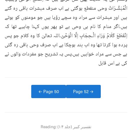
الْمُبَشِّـرَاتُ وحی منقطع ہوگئی ہے اب صرف مبشرات باقی رہ گئے 
ہیں اور مبشرات سے مراد وہ سچے رؤیا ہیں جو مومنوں کو ہوتے 
ہیں۔اگر منام کا نام ہی وحی ہے تو پھر یوں کہنا چاہیے تھا کہ 
اِنْقَطَعَ کَلَامُ وَرَاءِ الْـحِجَابِ اِلَّا الْوَحْیُ۔اللہ تعالیٰ کا وہ کلام جو پس 
پردہ ہوا کرتا تھا وہ اب بند ہوچکا ہے اب صرف وحی باقی رہ گئی 
ہے جس سے مراد خوابیں ہیں۔پس یہ تشریح جو مفردات والوں نے 
کی ہے اس قابل
← Page
50
Page
52
→
تفسیر کبیر (جلد ۱۴)
Reading: