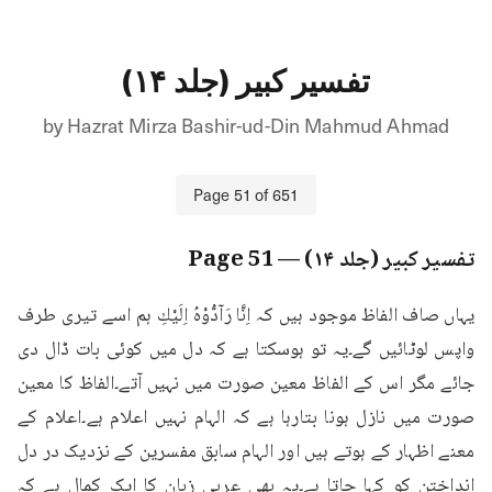
تفسیر کبیر (جلد ۱۴)
by
Hazrat Mirza Bashir-ud-Din Mahmud Ahmad
Page
51
of
651
تفسیر کبیر (جلد ۱۴)
— Page
51
یہاں صاف الفاظ موجود ہیں کہ اِنَّا رَآدُّوْهُ اِلَيْكِ ہم اسے تیری طرف 
واپس لوٹائیں گے۔یہ تو ہوسکتا ہے کہ دل میں کوئی بات ڈال دی 
جائے مگر اس کے الفاظ معین صورت میں نہیں آتے۔الفاظ کا معین 
صورت میں نازل ہونا بتارہا ہے کہ الہام نہیں اعلام ہے۔اعلام کے 
معنے اظہار کے ہوتے ہیں اور الہام سابق مفسرین کے نزدیک در دل 
انداختن کو کہا جاتا ہے۔یہ بھی عربی زبان کا ایک کمال ہے کہ 