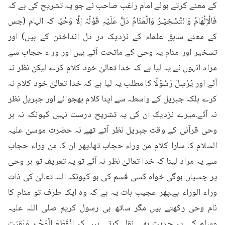
کے معنے کرتے ہوئے امام راغب صاحب نے جو یہ تشریح کی ہے کہ 
فَالْاِلْھَامُ وَالتَّسْخِیْـرُ وَالْمَنَامُ دَلَّ عَلَیْہِ قَوْلُہٗ اِلَّا وَحْیًا کہ الہام (جس 
کے معنے سابق علماء کے نزدیک در دل انداختن کے ہیں) اور 
تسخیر اور منام یہ وحی کے ماتحت آتے ہیں اور وراء حجاب سے 
مراد انہوں نے یہ لیا ہے کہ خدا تعالیٰ خود کلام کرے لیکن نظر نہ 
آئے اور یُرْسِلَ رَسُوْلًا کا مطلب یہ لیا ہے کہ خدا تعالیٰ خود کلام نہ 
کرے بلکہ جبریل کے واسطہ سے اپنا کلام بھجوائے اور جبریل نظر 
نہ آئے۔میرے نزدیک ان کی یہ تشریح درست نہیں کیونکہ نہ ہر 
وحی قرآنی کے وقت جبریل نظر آتے تھے نہ حضرت موسیٰ علیہ 
السلام کا سارا کلام من وراء حجاب تھا۔پھر ان کا من وراء حجاب 
سے یہ مراد لینا کہ خدا تعالیٰ نظر نہ آئے تو یہ تعریف تو ہر وحی 
پر چسپاں ہوگی خواہ کسی قسم کی ہو کیونکہ اللہ تعالیٰ کی ذات 
وراء الوراء ہے۔پھر عجیب بات یہ ہے کہ وہ ایک طرف تو منام کا 
نام وحی رکھتے ہیں مگر ساتھ ہی رسول کریم صلی اللہ علیہ 
وسلم کی یہ حدیث بھی نقل کرتے ہیں کہ اِنْقَطَعَ الْوَحْیُ وَبَقِیَتِ 