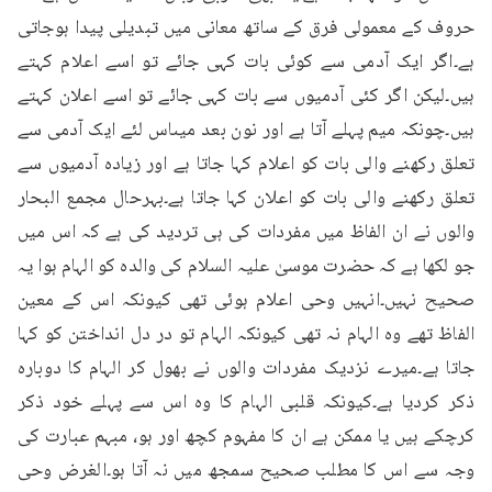
حروف کے معمولی فرق کے ساتھ معانی میں تبدیلی پیدا ہوجاتی 
ہے۔اگر ایک آدمی سے کوئی بات کہی جائے تو اسے اعلام کہتے 
ہیں۔لیکن اگر کئی آدمیوں سے بات کہی جائے تو اسے اعلان کہتے 
ہیں۔چونکہ میم پہلے آتا ہے اور نون بعد میںاس لئے ایک آدمی سے 
تعلق رکھنے والی بات کو اعلام کہا جاتا ہے اور زیادہ آدمیوں سے 
تعلق رکھنے والی بات کو اعلان کہا جاتا ہے۔بہرحال مجمع البحار 
والوں نے ان الفاظ میں مفردات کی ہی تردید کی ہے کہ اس میں 
جو لکھا ہے کہ حضرت موسیٰ علیہ السلام کی والدہ کو الہام ہوا یہ 
صحیح نہیں۔انہیں وحی اعلام ہوئی تھی کیونکہ اس کے معین 
الفاظ تھے وہ الہام نہ تھی کیونکہ الہام تو در دل انداختن کو کہا 
جاتا ہے۔میرے نزدیک مفردات والوں نے بھول کر الہام کا دوبارہ 
ذکر کردیا ہے۔کیونکہ قلبی الہام کا وہ اس سے پہلے خود ذکر 
کرچکے ہیں یا ممکن ہے ان کا مفہوم کچھ اور ہو، مبہم عبارت کی 
وجہ سے اس کا مطلب صحیح سمجھ میں نہ آتا ہو۔الغرض وحی 