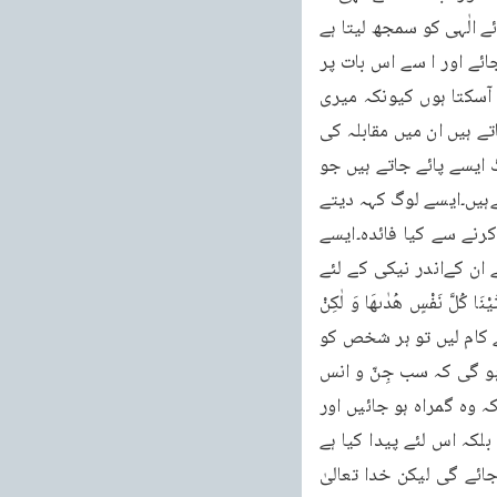
انکار کرے وہ کبھی نیک نہیں ہو سکتا اور اس کے افعال ضرور گندے ہوںگے۔پس جو شخص قضائے الٰہی کو سمجھ لیتا ہے 
اور جان لیتا ہے کہ وہ صرف اس لئے پیدا کیا گیا ہے تا خدا تعالیٰ کا مخلص اور مومن بندہ بن جائے اور ا سے اس بات پر 
یقین ہو تو وہ خود اپنی اصلاح کر لے گا۔کیونکہ وہ سمجھ لے گا کہ میں یقیناً بدیوں پر غالب آسکتا ہوں کیونکہ میری 
پیدائش کی غرض ہی نیک ہونا ہے۔گناہ درحقیقت بڑھتا ہی مایوسی سے ہے جو لوگ مایوس ہو جاتے ہیں ان میں مقابلہ کی 
طاقت کمزور ہو جاتی ہے اور وہ شیطان کے سامنے گھٹنے ٹیک دیتے ہیںدنیا میں ہزاروں ہزار لوگ ایسے پائے جاتے ہیں جو 
کہتے ہیں کہ اللہ تعالیٰ نے ہمارے لئے کوئی رستہ تجویز نہیں کیا۔اور ا س لئے وہ مایوس ہوجاتےہیں۔ایسے لوگ کہہ دیتے 
ہیں کہ جب خدا تعالیٰ نے ہماری نجات کا کوئی رستہ تجویز ہی نہیں کیاتو پھر بدی کا مقابلہ کرنے سے کیا فائدہ۔ایسے 
لوگ اپنی بدیوں کی وجہ سے یہ سمجھ لیتے ہیں کہ اب ان کے لئے کوئی راہ نجات نہیں۔اس لئے ان کےاندر نیکی کے لئے 
خاص جدو جہد پیدا نہیں ہو تی۔اللہ تعالیٰ قرآن کریم میں دوسری جگہ فرماتا ہے وَ لَوْ شِئْنَا لَاٰتَيْنَا كُلَّ نَفْسٍ هُدٰىهَا وَ لٰكِنْ 
حَقَّ الْقَوْلُ مِنِّيْ لَاَمْلَـَٔنَّ جَهَنَّمَ مِنَ الْجِنَّةِ وَ النَّاسِ اَجْمَعِيْنَ (السجدۃ:۲۸) یعنی اگر ہم اپنی مرضی سے کام لیں تو ہر شخص کو 
ہدایت دے دیں۔یعنی جب بھی اللہ تعالیٰ اپنی مشیت کو استعمال کرے گا اس کی مشیت یہی ہو گی کہ سب جِنّ و انس 
اس کے مخلص اور مومن بندے بن جائیں اور وہ ہدایت پا جائیں۔اس کی مشیت یہ نہیں ہو گی کہ وہ گمراہ ہو جائیں اور 
ہدایت سے ہٹ جائیں اللہ تعالیٰ نے انسان کو اس لئے پیدا نہیں کیا کہ وہ چور اور ڈاکو بن جائے بلکہ اس لئے پیدا کیا ہے 
کہ وہ اس کا عبد بن جائے اس کا بندہ بن جائے۔اس بات کی تردید کہ ہر ایک روح جہنم میں جائے گی لیکن خدا تعالیٰ 