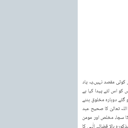
کہ یہی وہ مقصد ہے جس کے لئے جنّ و انس کو پید اکیا گیا ہے۔اس کے سوا ان کی پیدائش کا اور کوئی مقصد نہیں۔یہ یاد 
رکھنا چاہیے کہ مَا خَلَقْتُ الْجِنَّ وَ الْاِنْسَ اِلَّا لِیَعْبُدُوْنِ سےمراد یہ نہیں ہوسکتا کہ میں نے جنّ و انس کو اس لئے پیدا کیا ہے 
تا وہ میری مخلوق بن جائیں کیونکہ جب خدا تعالیٰ نے انہیں پیدا کیا تو وہ اسی وقت مخلوق ہو گئے دوبارہ مخلوق بننے 
کا سوال ہی نہیں رہتا۔پس اس آیت کے یہی معنے ہیں کہ انسان کواس لئے پید اکیا گیا ہے کہ وہ اللہ تعالیٰ کا صحیح عبد 
بن جائے یا دوسرے لفظوں میں یہ کہ وہ اپنے اندر اللہ تعالیٰ کی صفات کوجذب کرلے اور اس کا سچا، مخلص اور مومن 
بندہ بن جائے یہی قضائے الٰہی ہے۔اور اَرَءَیْتَ الَّذِیْ یُکَذِّبُ بِالدِّیْنِ میں اسی طرف اشارہ ہے کہ جو مذکورہ بالا قضائے الٰہی کا 