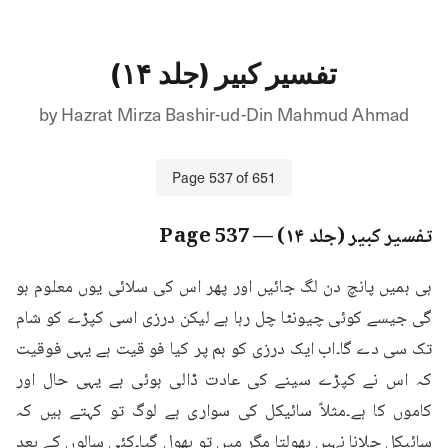
تفسیر کبیر (جلد ۱۴)
by
Hazrat Mirza Bashir-ud-Din Mahmud Ahmad
Page
537
of
651
تفسیر کبیر (جلد ۱۴)
— Page
537
ہی ہمیں پانچ دن لگ جائیں اور پھر اس کی سلائی یوں معلوم ہو 
گی جیسے کوئی چیونٹا چل رہا ہے لیکن درزی اسی کپڑے کو شام 
تک سی دے گا۔اب ایک درزی کو ہم پر کیا فو قیت ہے یہی فوقیت 
کہ اس نے کپڑے سینے کی عادت ڈالی ہوئی ہے یہی حال اور 
کاموں کا ہے۔مثلاً سائیکل کی سواری ہے لوگ تو کہتے ہیں کہ 
سائیکل چلانا نہیں بھولتا مگر میں تو بھول گیا۔کئی سالوں کے بعد 