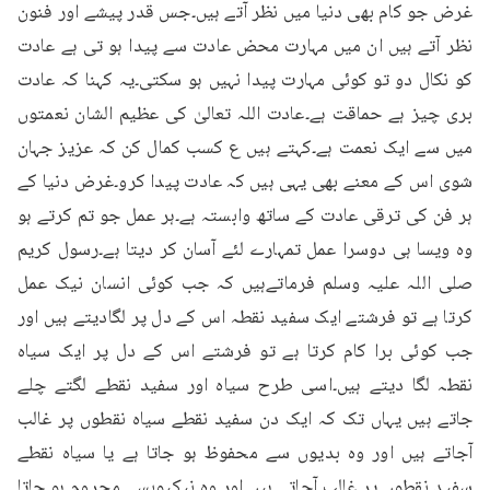
غرض جو کام بھی دنیا میں نظر آتے ہیں۔جس قدر پیشے اور فنون 
نظر آتے ہیں ان میں مہارت محض عادت سے پیدا ہو تی ہے عادت 
کو نکال دو تو کوئی مہارت پیدا نہیں ہو سکتی۔یہ کہنا کہ عادت 
بری چیز ہے حماقت ہے۔عادت اللہ تعالیٰ کی عظیم الشان نعمتوں 
میں سے ایک نعمت ہے۔کہتے ہیں ع کسب کمال کن کہ عزیز جہان 
شوی اس کے معنے بھی یہی ہیں کہ عادت پیدا کرو۔غرض دنیا کے 
ہر فن کی ترقی عادت کے ساتھ وابستہ ہے۔ہر عمل جو تم کرتے ہو 
وہ ویسا ہی دوسرا عمل تمہارے لئے آسان کر دیتا ہے۔رسول کریم 
صلی اللہ علیہ وسلم فرماتےہیں کہ جب کوئی انسان نیک عمل 
کرتا ہے تو فرشتے ایک سفید نقطہ اس کے دل پر لگادیتے ہیں اور 
جب کوئی برا کام کرتا ہے تو فرشتے اس کے دل پر ایک سیاہ 
نقطہ لگا دیتے ہیں۔اسی طرح سیاہ اور سفید نقطے لگتے چلے 
جاتے ہیں یہاں تک کہ ایک دن سفید نقطے سیاہ نقطوں پر غالب 
آجاتے ہیں اور وہ بدیوں سے محفوظ ہو جاتا ہے یا سیاہ نقطے 
سفید نقطوں پر غالب آجاتے ہیں اور وہ نیکیوںسے محروم ہو جاتا 