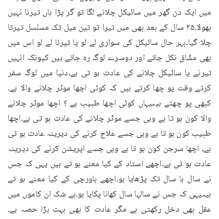
میں ایک دن گھر میں سائیکل چلانے لگا تو گر پڑا ہاں تیرنا نہیں 
بھولا۔۲۵ سال کے بعد بھی میں تیرا تو تین میل تک مسلسل تیرتا 
چلا گیا۔بہر حال سائیکل کی سواری لے لو یا تیرنا لے لو اس میں 
بھی مشّاق نکل جاتے اور دوسرے لوگ رہ جاتے ہیں کیونکہ انہیں 
تیرنے یا سائیکل چلانے کی عادت ہو تی ہے۔دنیا میں لوگ سفر 
کرتے وقت پو چھا کرتے ہیں کہ کوئی اچھا موٹر چلانے والا ہے۔
کبھی پو چھتے ہیںیہاں کوئی اچھا طبیب ہے ؟ اچھا موٹر چلانے 
والا کون ہو تا ہے وہی جسے موٹر چلانے کی عادت ہو تی ہے۔اچھا 
طبیب کون ہو تا ہے وہی جسے علاج کرنے کی دیرینہ عادت ہو تی 
ہے، اچھا سرجن کون ہو تا ہے وہی جسے اپریشن کرنے کی دیرینہ 
عادت ہو تی ہے۔اچھے استاد کے کیا معنے ہو تے ہیں یہی کہ جس 
نے سال ہا سال تک پڑھایا ہو۔اچھے باورچی کے کیا معنے ہو تے 
ہیںیہی کہ جس نے سالہا سال کھانا پکایا ہو۔بے شک ان کاموں میں 
عقل بھی دخل رکھتی ہے مگر عادت کا بھی بہت بڑا حصہ ہے۔